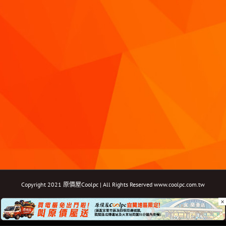
Copyright 2021 原價屋Coolpc | All Rights Reserved
www.coolpc.com.tw
×
Facebook
Instagram
YouTube
Twitter
Email: