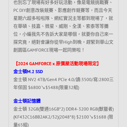
也別忘了現場有好多好玩活動，像是電競挑戰賽、
PC DIY創意改裝競賽、影應創作競賽等，而且今天
星期六超多啦啦隊、網紅實況主等都到現場了，就
在華碩、技嘉、微星、威剛、全漢、索泰等等攤
位，小編我先不告訴大家是哪個，就要你自己來一
探究竟，絕對會讓你從早High到晚，趕緊到華山文
創園區GAMFORCE現場一起同樂啦！
【2024 GAMFORCE x 原價屋活動現場限定】
金士頓M.2 SSD
金士頓 NV2 4TB/Gen4 PCIe 4.0/讀:3500/寫:2800三
年保固 $6800↘$5488(限量32組)
金士頓記憶體
金士頓 32GB(雙通16GB*2) DDR4-3200 RGB(獸獵者)
(KF432C16BB2AK2/32)(2048*8) $2100↘$1688 (限
量65組)