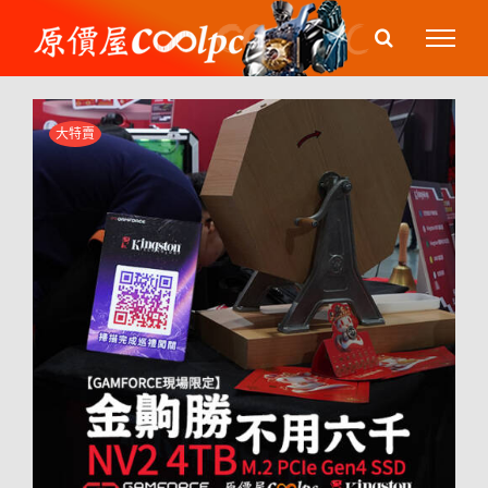
Skip
to
content
大特賣