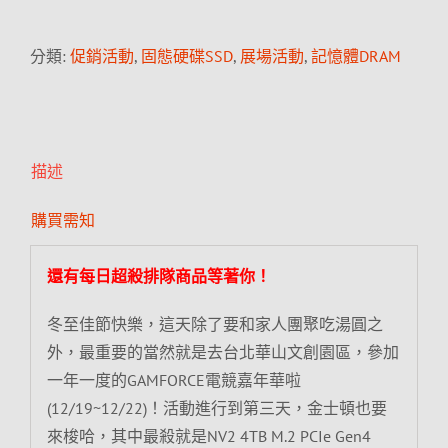
分類:
促銷活動
,
固態硬碟SSD
,
展場活動
,
記憶體DRAM
描述
購買需知
還有每日超殺排隊商品等著你！
冬至佳節快樂，這天除了要和家人團聚吃湯圓之
外，最重要的當然就是去台北華山文創園區，參加
一年一度的GAMFORCE電競嘉年華啦
(12/19~12/22)！活動進行到第三天，金士頓也要
來梭哈，其中最殺就是NV2 4TB M.2 PCIe Gen4