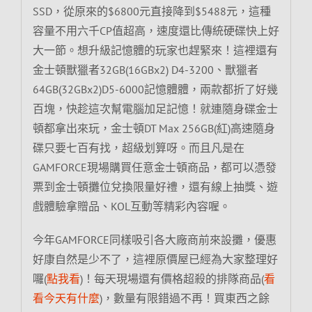
SSD，從原來的$6800元直接降到$5488元，這種
容量不用六千CP值超高，速度還比傳統硬碟快上好
大一節。想升級記憶體的玩家也趕緊來！這裡還有
金士頓獸獵者32GB(16GBx2) D4-3200、獸獵者
64GB(32GBx2)D5-6000記憶體體，兩款都折了好幾
百塊，快趁這次幫電腦加足記憶！就連隨身碟金士
頓都拿出來玩，金士頓DT Max 256GB(紅)高速隨身
碟只要七百有找，超級划算呀。而且凡是在
GAMFORCE現場購買任意金士頓商品，都可以憑發
票到金士頓攤位兌換限量好禮，還有線上抽獎、遊
戲體驗拿贈品、KOL互動等精彩內容喔。
今年GAMFORCE同樣吸引各大廠商前來設攤，優惠
好康自然是少不了，這裡原價屋已經為大家整理好
囉(
點我看
)！每天現場還有價格超殺的排隊商品(
看
看今天有什麼
)，數量有限錯過不再！買東西之餘