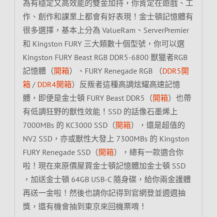
為有穩定又高效能的雙金加持，你肯定在遊戲、工
作、創作和課業上都會有好表現！金士頓記憶體有
很多選擇，基本上分為 ValueRam、ServerPremier
和 Kingston FURY 三大類數十個型號，你可以選
Kingston FURY Beast RGB DDR5-6800 獸獵者RGB
記憶體（
開箱
）、FURY Renegade RGB （
DDR5開
箱
/
DDR4開箱
）反叛者這種高調炫耀高速記憶
體，即便是金士頓 FURY Beast DDR5（
開箱
）也帶
有低調狂野的獸性效能！SSD 的話像石墨烯上
7000MBs 的 KC3000 SSD（
開箱
），還是超值的
NV2 SSD，亦或獸性大發上 7300MBs 的 Kingston
FURY Renegade SSD（
開箱
），總有一款適合你
啦！現在來原價屋買金士頓記憶體加金士頓 SSD
，加送金士頓 64GB USB-C 隨身碟，給你兩金護體
再送一金啦！然後也請你記得到官網登並週週抽
獎，還有機會抽到東京來回機票唷！