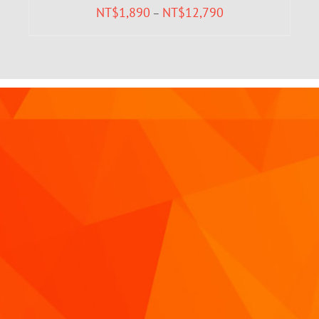
NT$
1,890
NT$
12,790
–