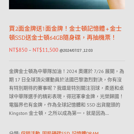
買2面金牌送1面金牌！金士頓記憶體+金士
頓SSD送金士頓64GB隨身碟，再抽機票！
NT$
850
NT$
11,500
–
@2024/07/27 ,12:03
金牌金士頓為中華隊加油！2024 奧運於 7/26 展開，為
期 17 日全球頂尖運動員於法國巴黎激烈對決，你有沒
有特別期待的賽事呢？我還是特別關注羽球，柔道和桌
球中華隊選手的精彩表現，得冠軍拿金牌，光榮歸國！
電腦界也有金牌，作為全球記憶體和 SSD 出貨龍頭的
Kingston 金士頓，之所以成為第一，就是因為…
分類:
促銷活動
,
固態硬碟SSD
,
記憶體DRAM