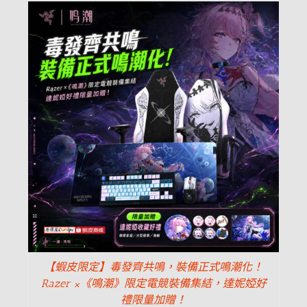
【蝦皮限定】毒發齊共鳴，裝備正式鳴潮化！
Razer ×《鳴潮》限定電競裝備集結，達妮婭好
禮限量加贈！