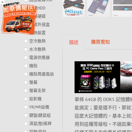
×
硬碟HDD
外接硬碟
硬碟外接盒
散熱裝置
空冷散熱
購買需知
描述
水冷散熱
電源供應器
機殼
機殼周邊風扇
螢幕
螢幕支架
投影機
單條 64GB 的 DDR5
VR/MR設備
能搞定；要是還不行，那就直
鍵盤|鍵鼠組
這麼大記憶體的，基本上就
滑鼠|墊|搖桿
用到這種等級啦。不過如果
鼠墊|背包