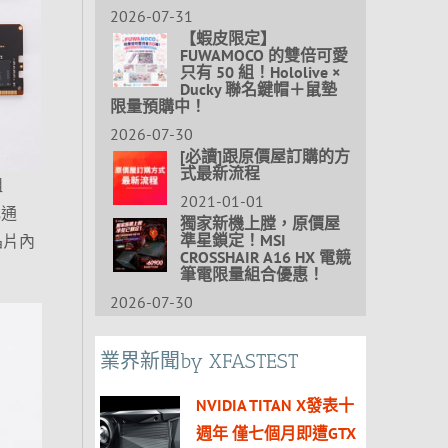
2026-07-31
【蝦皮限定】
FUWAMOCO 的雙倍可愛
只有 50 組！Hololive ×
Ducky 聯名鍵帽＋鼠墊
限量預購中！
2026-07-30
[必讀]跟原價屋訂購的方
式最新流程
組
2021-01-01
元通
獨家新機上膛，原價屋
準星鎖定！MSI
晶片內
CROSSHAIR A16 HX 電競
筆電限量組合優惠！
2026-07-30
業界新聞by XFASTEST
NVIDIA TITAN X發表十
週年 僅七個月即遭GTX