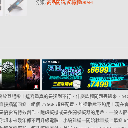
分類:
商品開箱
,
記憶體DRAM
 記憶體終於登場啦！這容量真的是猛到不行，什麼軟體問題丟過來，64G
接插滿四條，組個 256GB 超狂配置，誰還敢說不夠用！現在
是搞影音特效創作、跑虛擬機或是多開模擬器的用戶，一般人很
你想未來幾年都不用升級電腦，小編建議一開始就直接上單條 64