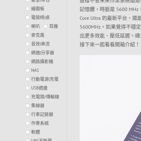
這樣不管未來作業系統還是軟體怎麼
繪圖板
記憶體，時脈是 5600 MHz，時
電競椅|桌
Core Ultra 的最新平台，
喇叭
耳機
5600MHz。如果覺得不
麥克風
出更多效能、壓低延遲。總之
音效|串流
接下來一起看看開箱介紹！
網通|分享器
網路攝影機
NAS
行動電源|充電
USB週邊
充電頭/傳輸線
集線器
行車記錄器
作業系統
軟體
UPS不斷電