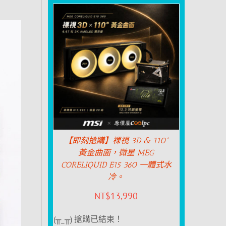
【即刻搶購】裸視 3D & 110°
黃金曲面，微星 MEG
CORELIQUID E15 360 一體式水
冷。
NT$
13,990
(╥_╥) 搶購已結束！