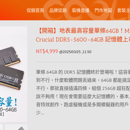
促銷首頁
品牌促銷
裝機直播
門市地圖
套裝
【開箱】地表最高容量單條64GB！Mic
Crucial DDR5-5600-64GB 記憶體
NT$
4,999
@2025/03/25 ,11:50
單條 64GB 的 DDR5 記憶體終於登場啦！這
到不行，什麼軟體問題丟過來，64GB 都能搞
不行，那就直接插滿四條，組個 256GB 超狂
說不夠用！現在會需要這麼大記憶體的，基本
音特效創作、跑虛擬機或是多開模擬器的用戶
少…