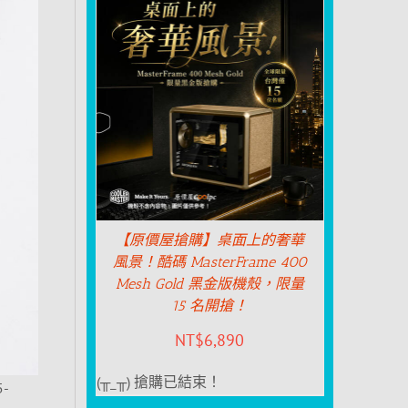
【原價屋搶購】桌面上的奢華
風景！酷碼 MasterFrame 400
Mesh Gold 黑金版機殼，限量
15 名開搶！
NT$
6,890
(╥_╥) 搶購已結束！
-