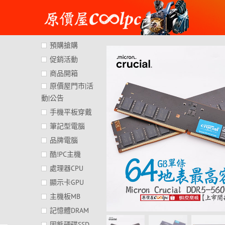
Skip
to
content
預購搶購
促銷活動
商品開箱
原價屋門市|活
動|公告
手機平板穿戴
筆記型電腦
品牌電腦
酷!PC主機
處理器CPU
顯示卡GPU
主機板MB
記憶體DRAM
固態硬碟SSD