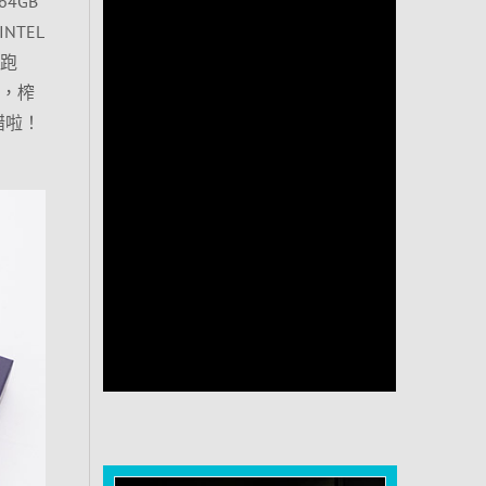
4GB
NTEL
是跑
整，榨
錯啦！