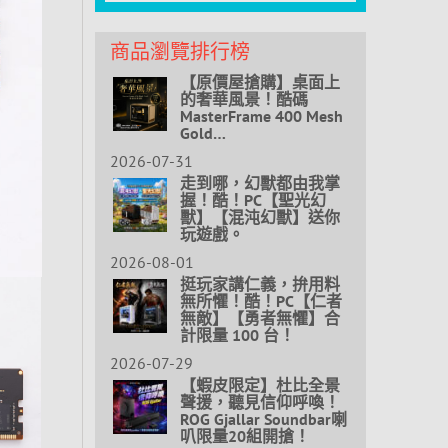
商品瀏覽排行榜
【原價屋搶購】桌面上
的奢華風景！酷碼
MasterFrame 400 Mesh
Gold…
2026-07-31
走到哪，幻獸都由我掌
握！酷！PC【聖光幻
獸】【混沌幻獸】送你
玩遊戲。
2026-08-01
挺玩家講仁義，拚用料
無所懼！酷！PC【仁者
無敵】【勇者無懼】合
計限量 100 台！
2026-07-29
【蝦皮限定】杜比全景
聲援，聽見信仰呼喚！
ROG Gjallar Soundbar喇
叭限量20組開搶！