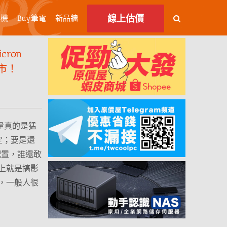
線上估價
主機
Buy筆電
新品牆
ron
上市！
容量真的是猛
定；要是還
配置，誰還敢
上就是搞影
，一般人很