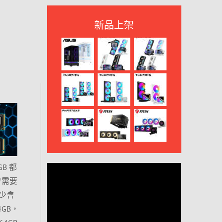
新品上架
B 都
會需要
少會
GB，