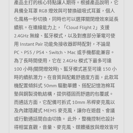
產品主打的核心特點讓人期待。根據產品說明，它
具備全耳罩 RGB 燈效與可替換磁吸式耳蓋，個人
化風格一秒切換，同時也可以選擇關閉燈效來延長
續航。在連線能力上，「Cloud Flight 2」支援
2.4GHz 無線、藍牙模式，以及對應部分筆電可使
用 Instant Pair 功能免接收器即時配對，不論是
PC、PS5 / PS4、Switch、Mac 或手機都能兼容。
為了長時間使用，它在 2.4GHz 模式下最多可達
100 小時(關閉燈效時)、藍牙模式甚至可達 150 小
時的續航潛力。在音質與配戴舒適度方面，此款耳
機配置傾斜式 50mm 驅動單體、搭配記憶泡棉耳
墊與鋼製滑軌結構，提供穩固而舒適的包覆感。
而通話方面，它配備可拆式 10mm 吊桿麥克風以
及內建隱藏式 MEMS 麥克風，讓你在遊戲、會議
或行動通話間自由切換。 此外，整機控制也設計
得相當直觀，音量、麥克風、媒體播放與燈效皆可