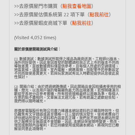
>>去原價屋門市購買（
點我查看地圖
）
>>去原價屋估價系統第 22 項下單（
點我前往
）
>>去原價屋蝦皮商城下單（
點我前往
）
(Visited 4,052 times)
關於原價屋開箱測試與介紹︰
(1) 數據測試：數據測試所取得之樣品為廠商送測、工程師ES版本、
海外同好提供，因此會因首發的韌體調校與正式上市的版本不同而
導致差異，是故數據資料僅提供參考，且每個人所處的空調環境、
地區氣候、溫度濕度、室內電壓、網路寬頻、搭配零件的參數設定
不同而致使差異更大，若與玩家測試有出入時歡迎提供訊息彼此良
性探討。
(2) 開箱介紹：由於透過網路傳遞，因此開箱品會因拍攝者使用的相
機、燈光、以及用戶端的螢幕顯色能力而出現差異，若想明確演示
歡迎至各地分店參考實機，所有技術規格最終以原廠為準，每個人
在意的點不盡相同，文章無法太過冗長，若有疏漏之處歡迎告知，
我們得以隨時補充。
原價屋電腦股份有限公司盡力維護本網站資料的正確與時效性，但
仍難免有文字錯誤或甚至價格一日三變的情況發生，使用者應自行
評估網站所提供之資料和內容是否正確，我們並不保證本網站所提
供之服務完全無誤或不會間斷，因此…本網站保留隨時變更、修改、
增加或刪除內容權利，若您持續使用或閱讀本網站，將視同您已瞭
解並同意此項聲明。