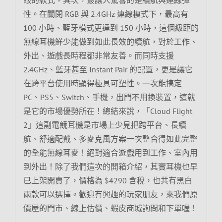
性。在關閉 RGB 與 2.4GHz 連線模式下，最高有
100 小時、藍牙模式更達到 150 小時，這個級距的
無線耳機鮮少能做到如此長效的續航，對於工作、
外出、遊戲長時程都非常友善。而同時支援
2.4GHz、藍牙甚至 Instant Pair 的配置，更是讓它
在跨平台使用時顯得極具可塑性。一次能搞定
PC、PS5、Switch、手機，出門不用換裝置，這就
是它的市場優勢所在！總結來說，「Cloud Flight
2」這副電競耳機是市場上少見把跨平台、長續
航、舒適配戴、多麥克風方案一次整合得如此完整
的全能無線耳麥！絕對適合遊戲用到工作、室內用
到外出！除了我們這次的開箱介紹，其實耳機也早
已上架開賣了，價格為 $4290 含稅，也共有黑白
兩款可以選擇。歡迎有興趣的玩家朋友，來我們原
價屋的門市、線上估價、蝦皮商城詢問和下單喔！