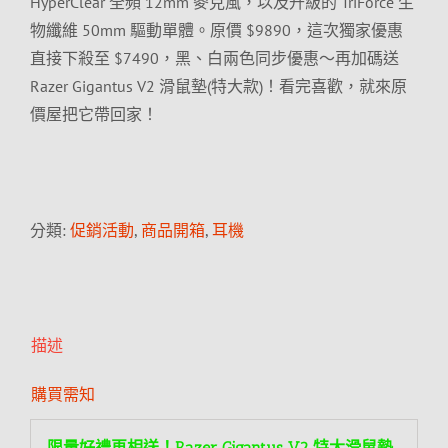
HyperClear 全頻 12mm 麥克風，以及升級的 TriForce 生
物纖維 50mm 驅動單體。原價 $9890，這次獨家優惠
直接下殺至 $7490，黑、白兩色同步優惠～再加碼送
Razer Gigantus V2 滑鼠墊(特大款)！看完喜歡，就來原
價屋把它帶回家！
分類:
促銷活動
,
商品開箱
,
耳機
描述
購買需知
限量好禮再相送！Razer Gigantus V2 特大滑鼠墊