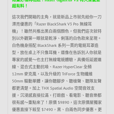
超有料！
這次我們開箱的主角，就是新品上市就先給你一刀
漂亮優惠的「Razer BlackShark V3 Pro 無線耳
機」！雖然共推出黑白兩個顏色，但我們這次就特
別以外觀第一眼就是乾淨、俐落的白色款來呈現。
白色機身搭配 BlackShark 系列一貫的電競耳罩造
型，放在桌上不只像耳機，還像在告訴別人你就是
專家的感覺～也主打無線電競體驗，具備低延遲連
線、混合式主動抗噪、Razer HyperClear 全頻
12mm 麥克風，以及升級的 TriForce 生物纖維
50mm 驅動單體，讓你聽腳步、聽槍聲、聽隊友聲
都更清楚。加上 THX Spatial Audio 空間音效支
援，沉浸感直接拉滿，打遊戲、看電影、聽音樂都
很有感～重點來了！原價 $9890，這次原價屋獨家
優惠直接下殺至 $7490，黑、白兩色同步優惠。更