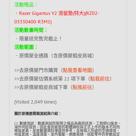
活動贈品：
．
Razer Gigantus V2 滑鼠墊(特大)(RZ02-
03330400-R3M1)
活動數量時間：
．限量送完售完截止！
活動範圍：
．原價屋全通路（含原價屋蝦皮商城）
>>去原價屋門市購買（
點我查看地圖
）
>>去原價屋估價系統第 22 項下單（
點我前往
）
>>去原價屋蝦皮商城下單（
點我前往
）
(Visited 2,049 times)
關於原價屋開箱測試與介紹︰
(1) 數據測試：數據測試所取得之樣品為廠商送測、工程師ES版本、
海外同好提供，因此會因首發的韌體調校與正式上市的版本不同而
導致差異，是故數據資料僅提供參考，且每個人所處的空調環境、
地區氣候、溫度濕度、室內電壓、網路寬頻、搭配零件的參數設定