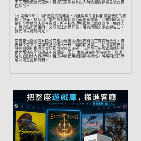
不同而致使差異更大，若與玩家測試有出入時歡迎提供訊息彼此良
性探討。
(2) 開箱介紹：由於透過網路傳遞，因此開箱品會因拍攝者使用的相
機、燈光、以及用戶端的螢幕顯色能力而出現差異，若想明確演示
歡迎至各地分店參考實機，所有技術規格最終以原廠為準，每個人
在意的點不盡相同，文章無法太過冗長，若有疏漏之處歡迎告知，
我們得以隨時補充。
原價屋電腦股份有限公司盡力維護本網站資料的正確與時效性，但
仍難免有文字錯誤或甚至價格一日三變的情況發生，使用者應自行
評估網站所提供之資料和內容是否正確，我們並不保證本網站所提
供之服務完全無誤或不會間斷，因此…本網站保留隨時變更、修改、
增加或刪除內容權利，若您持續使用或閱讀本網站，將視同您已瞭
解並同意此項聲明。