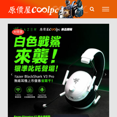
Skip
to
content
大特賣

