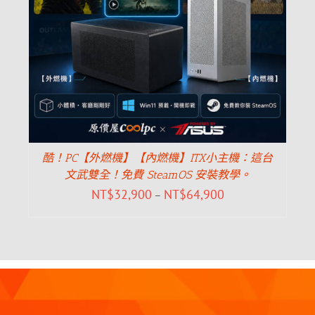
酷！PC【外燃機】【內燃機】ITX小主機：這台
文武雙全！免費 SteamOS 安裝教學。
NT$
32,900
NT$
64,900
–