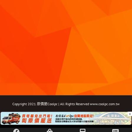
Copyright 2021 原價屋Coolpc | All Rights Reserved
www.coolpc.com.tw
×
Facebook
Instagram
YouTube
Twitter
Email: