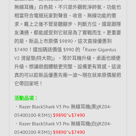
無線耳機」白色款，不只是外觀乾淨帥氣，功能也
相當符合電競玩家對聲音、收音、無線功能的需
求。戴上之後不管是聽腳步、判斷方位，還是跟隊
友溝通，都能感受到它就是為了實戰而生。更重要
的是，新品上市原價 $9890，這次直接優惠到
$7490！還加碼送價值 $990 的「Razer Gigantus
V2 滑鼠墊(特大款)」，等於耳機升級，桌面也順便
升級。想讓遊戲體驗更完整、設備更有質感，這波
真的可以趁新品優惠先衝一波～現在就來原價屋把
它帶回家吧！
活動品項：
．Razer BlackShark V3 Pro 無線耳機(黑)(RZ04-
05400100-R3M1)
$9890↘$7490
．Razer BlackShark V3 Pro 無線耳機(白)(RZ04-
05400200-R3M1)
$9890↘$7490