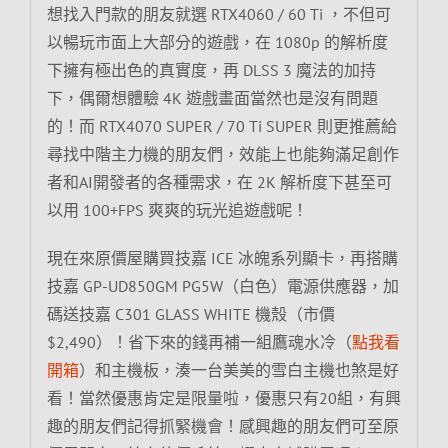
想找入門款的朋友就選 RTX4060 / 60 Ti ，不但可
以暢玩市面上大部分的遊戲，在 1080p 的解析度
下擁有極出色的真實度，再 DLSS 3 魔法的加持
下，偶爾想體驗 4K 遊戲畫面當然也是沒有問題
的！而 RTX4070 SUPER / 70 Ti SUPER 則更推薦給
尋找中階主力機的朋友們，效能上也能夠滿足創作
者和AI開發者的各種需求，在 2K 解析度下甚至可
以用 100+FPS 爽爽的玩光追遊戲呢！
現在來原價屋購買技嘉 ICE 冰魄系列顯卡，再搭購
技嘉 GP-UD850GM PG5W（白色）電源供應器，加
碼送技嘉 C301 GLASS WHITE 機殼（市價
$2,490）！省下來的錢再補一組鷹魂水冷（
點我看
開箱
）和主機板，湊一台美美的雪白主機也煞是好
看！當然優惠肯定是限量啦，優惠只有20組，有興
趣的朋友們記得抓緊機會！感興趣的朋友們可至原