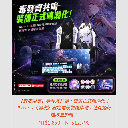
【蝦皮限定】毒發齊共鳴，裝備正式鳴潮化！
Razer ×《鳴潮》限定電競裝備集結，達妮婭好
禮限量加贈！
NT$
1,890
NT$
12,790
–