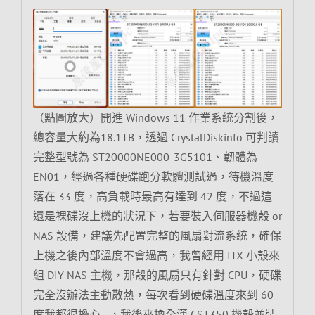
（點圖放大）開進 Windows 11 作業系統分割後，
總容量大約為18.1TB，透過 CrystalDiskinfo 可判讀
完整型號為 ST20000NE000-3G5101、韌體為
EN01，經過各種硬碟跑分軟體測試過，待機溫度
落在 33 度，高負載時最高有達到 42 度，不過這
還是裸碟沒上機的狀況下，若要裝入伺服器機殼 or
NAS 設備，建議先配置完整的風扇對流系統，確保
上機之後內部溫度不會過高，我曾經用 ITX 小殼來
組 DIY NAS 主機，那殼的風扇只有針對 CPU，硬碟
完全沒辦法主動散熱，每次看到硬碟溫度來到 60
度我都很擔心…，我後來換全漢 CST350 機殼並裝