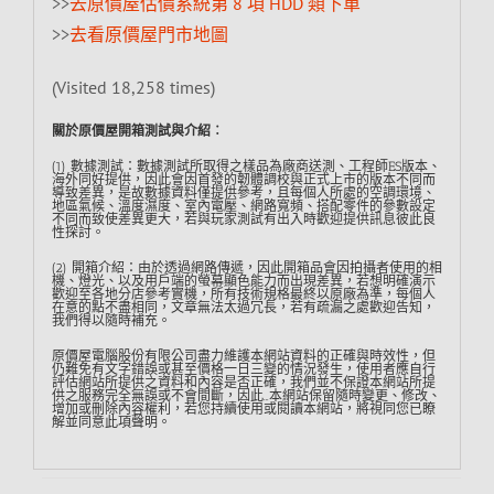
>>
去原價屋估價系統第 8 項 HDD 類下單
>>
去看原價屋門市地圖
(Visited 18,258 times)
關於原價屋開箱測試與介紹︰
(1) 數據測試：數據測試所取得之樣品為廠商送測、工程師ES版本、
海外同好提供，因此會因首發的韌體調校與正式上市的版本不同而
導致差異，是故數據資料僅提供參考，且每個人所處的空調環境、
地區氣候、溫度濕度、室內電壓、網路寬頻、搭配零件的參數設定
不同而致使差異更大，若與玩家測試有出入時歡迎提供訊息彼此良
性探討。
(2) 開箱介紹：由於透過網路傳遞，因此開箱品會因拍攝者使用的相
機、燈光、以及用戶端的螢幕顯色能力而出現差異，若想明確演示
歡迎至各地分店參考實機，所有技術規格最終以原廠為準，每個人
在意的點不盡相同，文章無法太過冗長，若有疏漏之處歡迎告知，
我們得以隨時補充。
原價屋電腦股份有限公司盡力維護本網站資料的正確與時效性，但
仍難免有文字錯誤或甚至價格一日三變的情況發生，使用者應自行
評估網站所提供之資料和內容是否正確，我們並不保證本網站所提
供之服務完全無誤或不會間斷，因此…本網站保留隨時變更、修改、
增加或刪除內容權利，若您持續使用或閱讀本網站，將視同您已瞭
解並同意此項聲明。