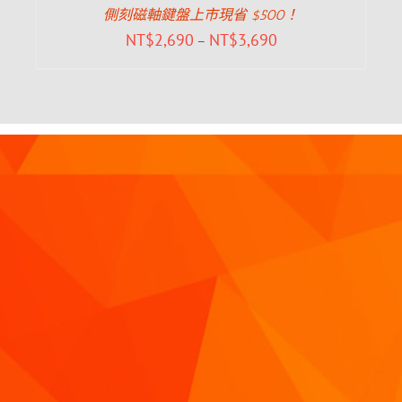
側刻磁軸鍵盤上市現省 $500！
NT$
2,690
NT$
3,690
–