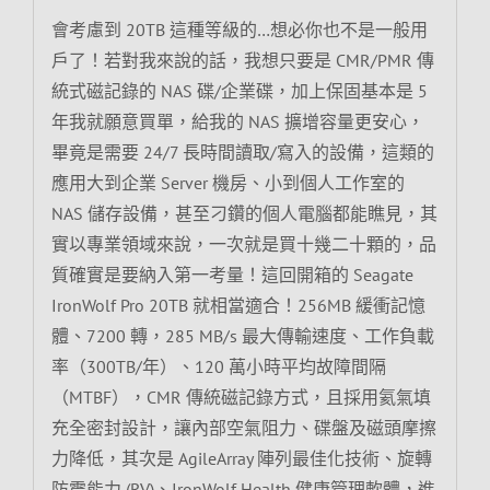
會考慮到 20TB 這種等級的…想必你也不是一般用
戶了！若對我來說的話，我想只要是 CMR/PMR 傳
統式磁記錄的 NAS 碟/企業碟，加上保固基本是 5
年我就願意買單，給我的 NAS 擴增容量更安心，
畢竟是需要 24/7 長時間讀取/寫入的設備，這類的
應用大到企業 Server 機房、小到個人工作室的
NAS 儲存設備，甚至刁鑽的個人電腦都能瞧見，其
實以專業領域來說，一次就是買十幾二十顆的，品
質確實是要納入第一考量！這回開箱的 Seagate
IronWolf Pro 20TB 就相當適合！256MB 緩衝記憶
體、7200 轉，285 MB/s 最大傳輸速度、工作負載
率（300TB/年）、120 萬小時平均故障間隔
（MTBF），CMR 傳統磁記錄方式，且採用氦氣填
充全密封設計，讓內部空氣阻力、碟盤及磁頭摩擦
力降低，其次是 AgileArray 陣列最佳化技術、旋轉
防震能力 (RV)、IronWolf Health 健康管理軟體，進