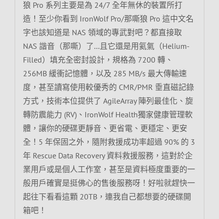
狼 Pro 系列主要是為 24/7 全年無休的裝置所打
造！至少你看到 IronWolf Pro/那嘶狼 Pro 這中文名
字也該知道是 NAS 領域的專武對吧？都直接取
NAS 諧音（那嘶）了…且它還是用氦氣（Helium-
Filled）填充全密封設計，規格為 7200 轉、
256MB 緩衝記憶體，以及 285 MB/s 最大傳輸速
度，甚至讀寫使用較優秀的 CMR/PMR 垂直磁記錄
方式，技術本位提供了 AgileArray 陣列最佳化、旋
轉防震能力 (RV)、IronWolf Health獨家健康管理軟
體，讓你的硬碟更靜音、更省電、更穩定、更安
全！5 年保固之外，隨附救援成功率超過 90% 的 3
年 Rescue Data Recovery 資料救援服務，這對於企
業用戶或是個人工作室，甚至是資料極度重要的一
般用戶確實是挺佛心的售後服務呀！好啦就趕快一
起往下看看這顆 20TB，連我自己都想要的硬碟開
箱吧！