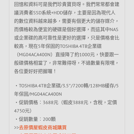
回憶和資料可是我們珍貴寶貝呀。我們常常都會建
議消費者SSD系統+HDD儲存，主要是因為現代人
的數位資料越來越多，需要有個更大的儲存媒介，
而價格較為便宜的硬碟是個好選擇，而這其中NAS
或企業碟的高可靠性是更好的選擇，只是價格會比
較高，現在5年保固的TOSHIBA 4TB企業碟
（MG04ACA400N）直接降了約1000元，快要跟一
般碟價格相當了，非常難得呀，不過數量有限嘿，
各位要好好把握囉！
‧TOSHIBA 4TB企業碟/3.5″/7200轉/128MB緩存/5
年保固/MG04ACA400N
‧促銷價格︰3688元（蝦皮3888元，含稅，定價
4750元）
‧促銷數量︰200顆
>>
去原價屋蝦皮商城購買