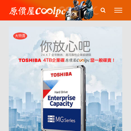
Skip
to
content
大特賣