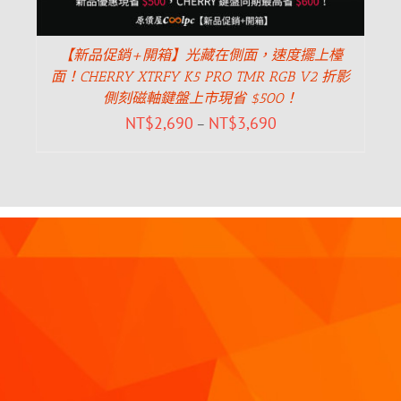
【新品促銷+開箱】光藏在側面，速度擺上檯
面！CHERRY XTRFY K5 PRO TMR RGB V2 折影
側刻磁軸鍵盤上市現省 $500！
NT$
2,690
NT$
3,690
–