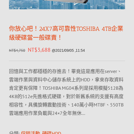
你放心吧！24X7高可靠性TOSHIBA 4TB企業
級硬碟當一般碟賣！
NT$
3,688
NT$
4,750
@2021/09/05 ,11:54
回憶與工作都穩穩的存進去！畢竟這是應用在server、
雲端作業與資料中心儲存系統上的HDD，拿來存取資料
肯定更有保障！TOSHIBA MG04系列是採用模擬512B為
4KB的512e先進格式硬碟，對於新舊系統的支援有高度
相容性，具備旋轉震動技術、140萬小時MTBF、550TB
雲端應用作業負載與24×7全年無休…
分類:
促銷活動
,
硬碟HDD