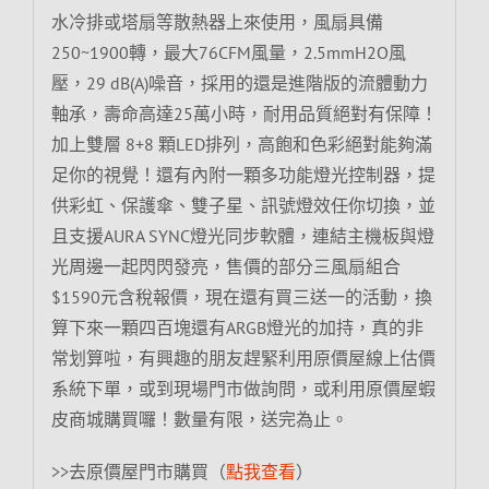
水冷排或塔扇等散熱器上來使用，風扇具備
250~1900轉，最大76CFM風量，2.5mmH2O風
壓，29 dB(A)噪音，採用的還是進階版的流體動力
軸承，壽命高達25萬小時，耐用品質絕對有保障！
加上雙層 8+8 顆LED排列，高飽和色彩絕對能夠滿
足你的視覺！還有內附一顆多功能燈光控制器，提
供彩虹、保護傘、雙子星、訊號燈效任你切換，並
且支援AURA SYNC燈光同步軟體，連結主機板與燈
光周邊一起閃閃發亮，售價的部分三風扇組合
$1590元含稅報價，現在還有買三送一的活動，換
算下來一顆四百塊還有ARGB燈光的加持，真的非
常划算啦，有興趣的朋友趕緊利用原價屋線上估價
系統下單，或到現場門市做詢問，或利用原價屋蝦
皮商城購買囉！數量有限，送完為止。
>>去原價屋門市購買（
點我查看
）