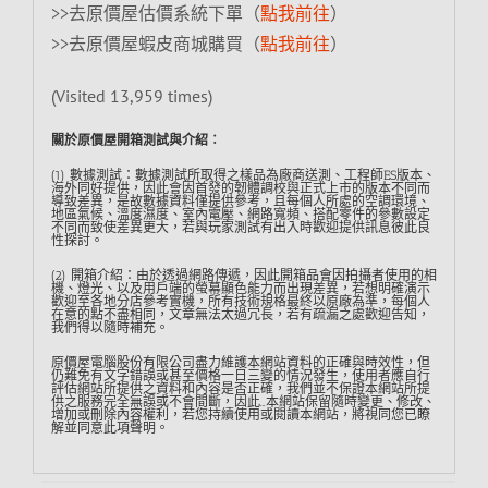
>>去原價屋估價系統下單（
點我前往
）
>>去原價屋蝦皮商城購買（
點我前往
）
(Visited 13,959 times)
關於原價屋開箱測試與介紹︰
(1) 數據測試：數據測試所取得之樣品為廠商送測、工程師ES版本、
海外同好提供，因此會因首發的韌體調校與正式上市的版本不同而
導致差異，是故數據資料僅提供參考，且每個人所處的空調環境、
地區氣候、溫度濕度、室內電壓、網路寬頻、搭配零件的參數設定
不同而致使差異更大，若與玩家測試有出入時歡迎提供訊息彼此良
性探討。
(2) 開箱介紹：由於透過網路傳遞，因此開箱品會因拍攝者使用的相
機、燈光、以及用戶端的螢幕顯色能力而出現差異，若想明確演示
歡迎至各地分店參考實機，所有技術規格最終以原廠為準，每個人
在意的點不盡相同，文章無法太過冗長，若有疏漏之處歡迎告知，
我們得以隨時補充。
原價屋電腦股份有限公司盡力維護本網站資料的正確與時效性，但
仍難免有文字錯誤或甚至價格一日三變的情況發生，使用者應自行
評估網站所提供之資料和內容是否正確，我們並不保證本網站所提
供之服務完全無誤或不會間斷，因此…本網站保留隨時變更、修改、
增加或刪除內容權利，若您持續使用或閱讀本網站，將視同您已瞭
解並同意此項聲明。