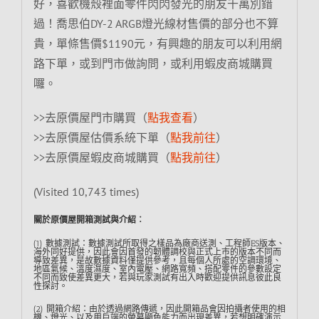
好，喜歡機殼裡面零件閃閃發光的朋友千萬別錯
過！喬思伯DY-2 ARGB燈光線材售價的部分也不算
貴，單條售價$1190元，有興趣的朋友可以利用網
路下單，或到門市做詢問，或利用蝦皮商城購買
囉。
>>去原價屋門市購買（
點我查看
）
>>去原價屋估價系統下單（
點我前往
）
>>去原價屋蝦皮商城購買（
點我前往
）
(Visited 10,743 times)
關於原價屋開箱測試與介紹︰
(1) 數據測試：數據測試所取得之樣品為廠商送測、工程師ES版本、
海外同好提供，因此會因首發的韌體調校與正式上市的版本不同而
導致差異，是故數據資料僅提供參考，且每個人所處的空調環境、
地區氣候、溫度濕度、室內電壓、網路寬頻、搭配零件的參數設定
不同而致使差異更大，若與玩家測試有出入時歡迎提供訊息彼此良
性探討。
(2) 開箱介紹：由於透過網路傳遞，因此開箱品會因拍攝者使用的相
機、燈光、以及用戶端的螢幕顯色能力而出現差異，若想明確演示