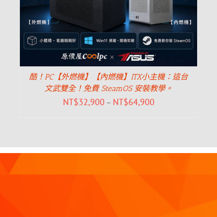
酷！PC【外燃機】【內燃機】ITX小主機：這台
文武雙全！免費 SteamOS 安裝教學。
NT$
32,900
NT$
64,900
–