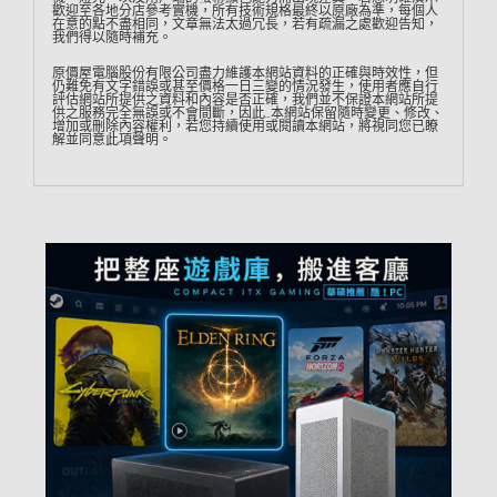
歡迎至各地分店參考實機，所有技術規格最終以原廠為準，每個人
在意的點不盡相同，文章無法太過冗長，若有疏漏之處歡迎告知，
我們得以隨時補充。
原價屋電腦股份有限公司盡力維護本網站資料的正確與時效性，但
仍難免有文字錯誤或甚至價格一日三變的情況發生，使用者應自行
評估網站所提供之資料和內容是否正確，我們並不保證本網站所提
供之服務完全無誤或不會間斷，因此…本網站保留隨時變更、修改、
增加或刪除內容權利，若您持續使用或閱讀本網站，將視同您已瞭
解並同意此項聲明。