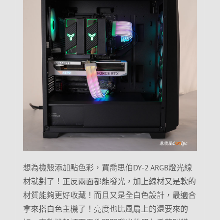
想為機殼添加點色彩，買喬思伯DY-2 ARGB燈光線
材就對了！正反兩面都能發光，加上線材又是軟的
材質能夠更好收藏！而且又是全白色設計，最適合
拿來搭白色主機了！亮度也比風扇上的還要來的