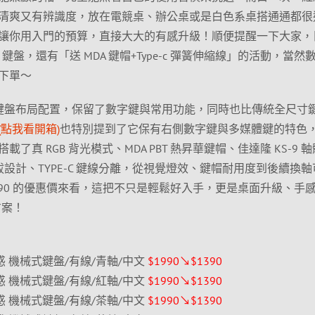
清爽又有辨識度，放在電競桌、辦公桌或是白色系桌搭通通都很
讓你用入門的預算，直接大大的有感升級！順便提醒一下大家，
」鍵盤，還有「送 MDA 鍵帽+Type-c 彈簧伸縮線」的活動，當然
下單～
8 鍵電競鍵盤布局配置，保留了數字鍵與常用功能，同時也比傳統全尺寸
(點我看開箱)
也特別提到了它保有右側數字鍵與多媒體鍵的特色
真 RGB 背光模式、MDA PBT 熱昇華鍵帽、佳達隆 KS-9 
插拔設計、TYPE-C 鍵線分離，從視覺燈效、鍵帽耐用度到後續換軸
390 的優惠價來看，這把不只是輕鬆好入手，更是桌面升級、手
方案！
 白圭之惑 機械式鍵盤/有線/青軸/中文
$1990↘$1390
 白圭之惑 機械式鍵盤/有線/紅軸/中文
$1990↘$1390
 白圭之惑 機械式鍵盤/有線/茶軸/中文
$1990↘$1390