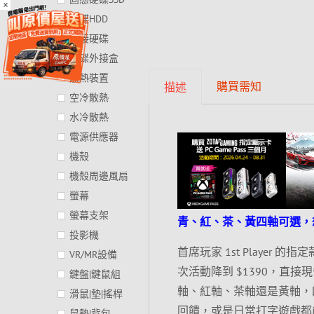
×
硬碟HDD
外接硬碟
硬碟外接盒
散熱裝置
購買需知
描述
空冷散熱
水冷散熱
電源供應器
機殼
機殼周邊風扇
螢幕
螢幕支架
青、紅、茶、黃四軸可選，
投影機
首席玩家 1st Player 
VR/MR設備
次活動降到 $1390，直
鍵盤|鍵鼠組
軸、紅軸、茶軸還是黃軸，
滑鼠|墊|搖桿
回饋，或是日常打字遊戲都
鼠墊|背包