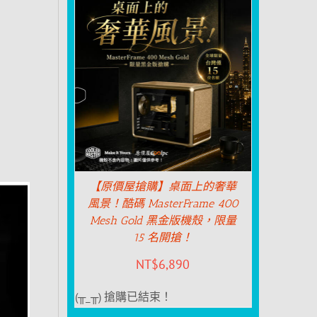
【原價屋搶購】桌面上的奢華
風景！酷碼 MasterFrame 400
Mesh Gold 黑金版機殼，限量
15 名開搶！
NT$
6,890
(╥_╥) 搶購已結束！