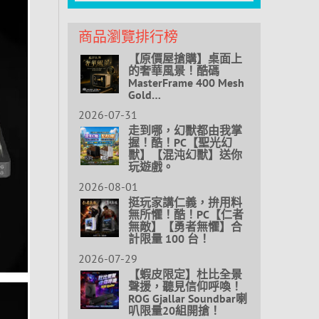
商品瀏覽排行榜
【原價屋搶購】桌面上
的奢華風景！酷碼
MasterFrame 400 Mesh
Gold…
2026-07-31
走到哪，幻獸都由我掌
握！酷！PC【聖光幻
獸】【混沌幻獸】送你
玩遊戲。
2026-08-01
挺玩家講仁義，拚用料
無所懼！酷！PC【仁者
無敵】【勇者無懼】合
計限量 100 台！
2026-07-29
【蝦皮限定】杜比全景
聲援，聽見信仰呼喚！
ROG Gjallar Soundbar喇
叭限量20組開搶！