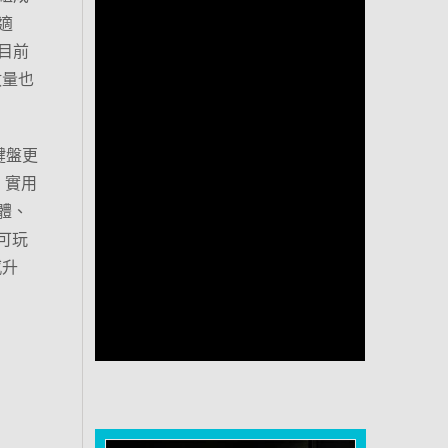
適
目前
數量也
鍵盤更
，實用
軸體、
可玩
感升