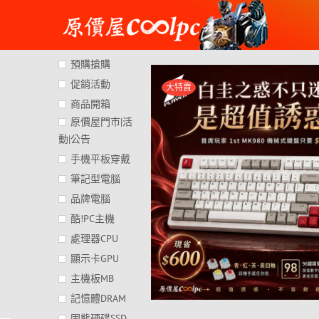
Skip
to
content
預購搶購
促銷活動
大特賣
商品開箱
原價屋門市|活
動|公告
手機平板穿戴
筆記型電腦
品牌電腦
酷!PC主機
處理器CPU
顯示卡GPU
主機板MB
記憶體DRAM
固態硬碟SSD