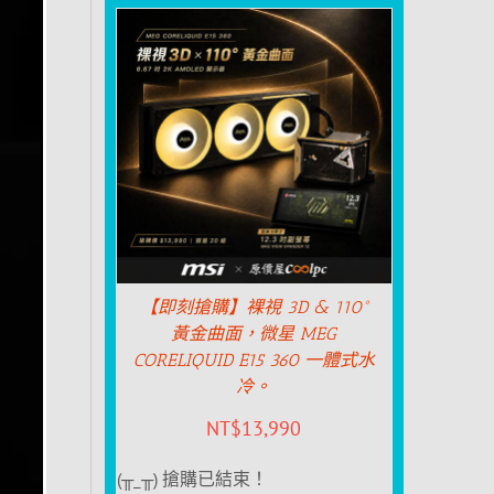
【即刻搶購】裸視 3D & 110°
黃金曲面，微星 MEG
CORELIQUID E15 360 一體式水
冷。
NT$
13,990
(╥_╥) 搶購已結束！