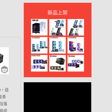
新品上架
0，這
是青
段落
組成