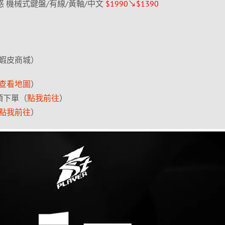
 白圭之惑 機械式鍵盤/有線/黃軸/中文
$1990↘$1390
蝦皮商城）
查看地圖
）
 項下單（
點我前往
）
點我前往
）