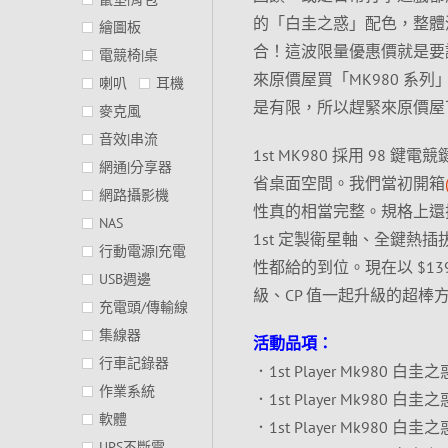
的「白圭之惑」配色，整體
繪圖板
合！這波限量優惠價就是要
電競椅|桌
來原價屋買「MK980 系列
喇叭
耳機
是有限，所以趕緊來原價屋
麥克風
音效|串流
1st MK980 採用 9
網通|分享器
省桌面空間。我們當初開箱
網路攝影機
性真的相當完整。規格上還搭載了
NAS
1st 定製衛星軸、全鍵熱
行動電源|充電
性都給的到位。現在以 $1
USB週邊
級、CP 值一起升級的超棒
充電頭/傳輸線
集線器
活動品項：
行車記錄器
．1st Player Mk980
作業系統
．1st Player Mk980
軟體
．1st Player Mk980
UPS不斷電