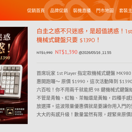
促銷首頁
品牌促銷
裝機直播
門市地圖
套裝
白圭之惑不只迷惑，是超值誘惑！1st 
機械式鍵盤只要 $1390！
NT$
1,390
NT$
1,990
@2026/05/16 ,11:55
首席玩家 1st Player 指定款機械式鍵盤 MK9
惠開跑囉～ 原價 $1990，這次活動降到 $13
六百啦！你不用兩千就能把 98 鍵機械式鍵盤
不管是青軸、紅軸、茶軸還是黃軸，四種手感
放選擇。這波限量優惠價就是要讓你用入門的
大大的有感升級！數量當然有限，趕緊來原價