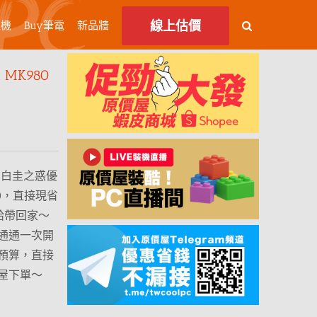
線上估價
主機
Buy筆電
新品牆
MK980
80 白圭之惑優
90，直接現省
給帶回家～
通通一次開
預算，直接
屋下單～