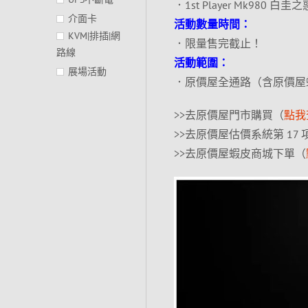
．1st Player Mk980
介面卡
活動數量時間：
KVM|排插|網
．限量售完截止！
路線
活動範圍：
展場活動
．原價屋全通路（含原價屋
>>去原價屋門市購買（
點我
>>去原價屋估價系統第 17
>>去原價屋蝦皮商城下單（