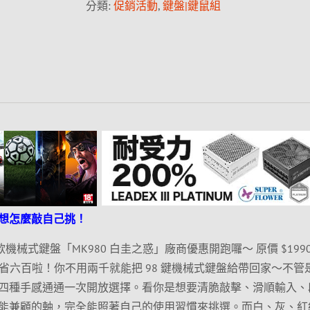
分類:
促銷活動
,
鍵盤|鍵鼠組
想怎麼敲自己挑！
的指定款機械式鍵盤「MK980 白圭之惑」廠商優惠開跑囉～ 原價 $199
接現省六百啦！你不用兩千就能把 98 鍵機械式鍵盤給帶回家～不管
四種手感通通一次開放選擇。看你是想要清脆敲擊、滑順輸入、
能兼顧的軸，完全能照著自己的使用習慣來挑選。而白、灰、紅