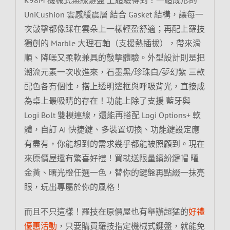
UniCushion 雲感緩震層 結合 Gasket 結構，讓每一
次敲擊都像踩在雲朵上一樣輕盈舒適；再配上羅技
獨創的 Marble 大理石軸（支援熱插拔），帶來滑
順、降噪又柔軟兼具的敲擊體驗。外型設計則是把
潮流元素一次收進來，石墨黑/珍珠白/夢幻紫 三款
配色各有個性，搭上透明邊框與呼吸背光，直接成
為桌上最吸睛的存在！功能上除了支援 藍牙與
Logi Bolt 雙模連線，還能再搭配 Logi Options+ 軟
體，自訂 AI 快捷鍵、多裝置切換、功能鍵設定應
有盡有，你能想到的需求幾乎都能被照顧到。現在
來原價屋還有驚喜好禮！買就送限量繽紛鍵帽 曜
金黃、曙光橙任選一色，替你的鍵盤再點綴一抹亮
眼，玩出專屬於你的風格！
而且不只這樣！羅技在原價屋也有舉辦超猛的
好禮
優惠活動
，只要購買羅技指定機械式鍵盤，就能免