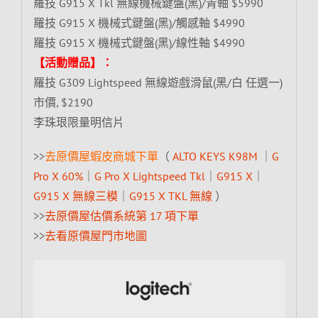
羅技 G915 X Tkl 無線機械鍵盤(黑)/青軸 $5990
羅技 G915 X 機械式鍵盤(黑)/觸感軸 $4990
羅技 G915 X 機械式鍵盤(黑)/線性軸 $4990
【活動贈品】：
羅技 G309 Lightspeed 無線遊戲滑鼠(黑/白 任選一)
市價, $2190
李珠珢限量明信片
>>
去原價屋蝦皮商城下單
（
ALTO KEYS K98M
｜
G
Pro X 60%
｜
G Pro X Lightspeed Tkl
｜
G915 X
｜
G915 X 無線三模
｜
G915 X TKL 無線
）
>>
去原價屋估價系統第 17 項下單
>>
去看原價屋門市地圖