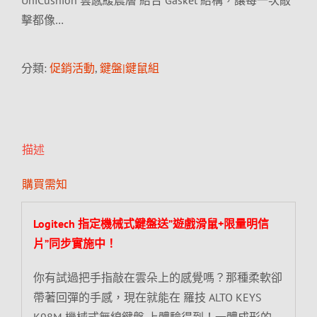
UniCushion 雲感緩震層 結合 Gasket 結構，讓每一次敲
擊都像…
分類:
促銷活動
,
鍵盤|鍵鼠組
描述
購買需知
Logitech 指定機械式鍵盤送”遊戲滑鼠+限量明信
片”同步實施中！
你有試過把手指敲在雲朵上的感覺嗎？那種柔軟卻
帶著回彈的手感，現在就能在 羅技 ALTO KEYS
K98M 機械式無線鍵盤 上體驗得到！一體成形的