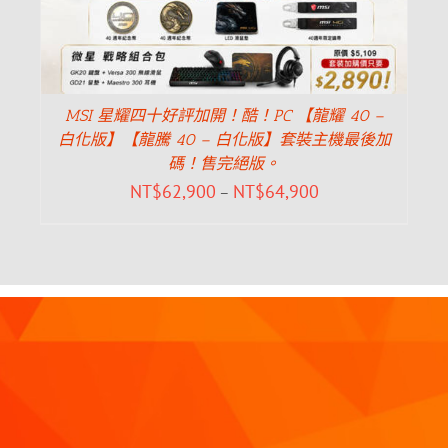
MSI 星耀四十好評加開！酷！PC 【龍耀 40 –
白化版】【龍騰 40 – 白化版】套裝主機最後加
碼！售完絕版。
NT$
62,900
NT$
64,900
–