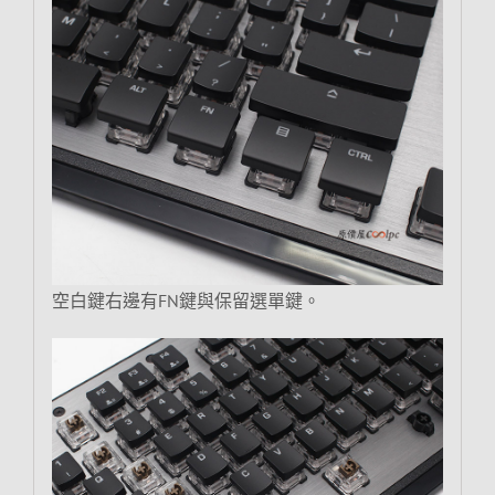
空白鍵右邊有FN鍵與保留選單鍵。