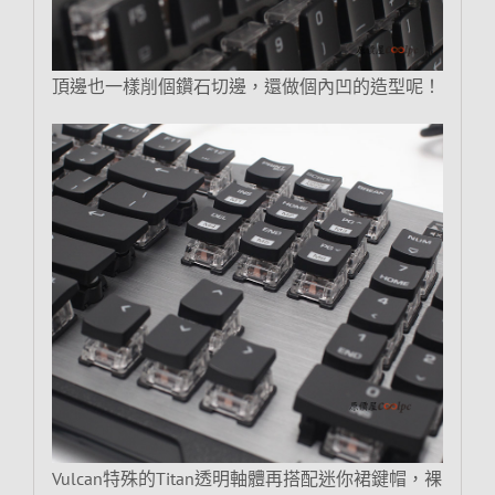
頂邊也一樣削個鑽石切邊，還做個內凹的造型呢！
Vulcan特殊的Titan透明軸體再搭配迷你裙鍵帽，裸