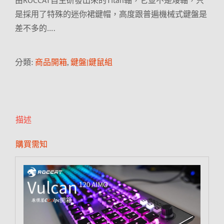
由ROCCAT自主研發出來的Titan軸，它並不是矮軸，只
是採用了特殊的迷你裙鍵帽，高度跟普遍機械式鍵盤是
差不多的….
分類:
商品開箱
,
鍵盤|鍵鼠組
描述
購買需知