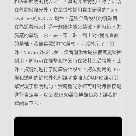
和多彩照明的代表之作。真的非常特別，除了沉溺
在外觀與燈光外，它是首款採用自主研發的Titan
Switches的ROCCAT鍵盤。這些全新設計的鍵軸旨
在為遊戲玩家打造一款既快速又精確，同時仍不失
觸感的擊鍵，它．是．茶．軸．啊！對~我最喜歡
的茶軸，我最喜歡的TTC茶軸，手感棒呆了！另
外，Vulcan 外型很美，整面鋼化金屬板使其更堅固
耐用，同時可在撞擊和掉落時保護其免受損壞。此
外，按鍵均進行了防塵優化設計。持久耐用的LED
燈和透明的鍵軸外殼則讓功能強大的AIMO照明引
擎實現了照明均勻。實時發光系統可針對每個按鍵
進行自定義，以呈現1680萬色鮮豔色彩！讓我們
繼續看下去~