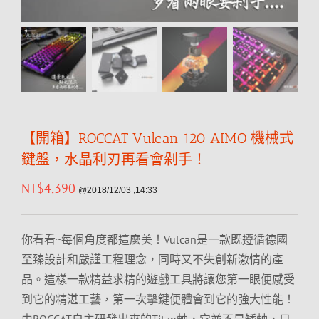
【開箱】ROCCAT Vulcan 120 AIMO 機械式
鍵盤，水晶利刃再看會剁手！
NT$
4,390
@2018/12/03 ,14:33
你看看~每個角度都這麼美！Vulcan是一款既遵循德國
至臻設計和嚴謹工程理念，同時又不失創新激情的產
品。這樣一款精益求精的遊戲工具將讓您第一眼便感受
到它的精湛工藝，第一次擊鍵便體會到它的強大性能！