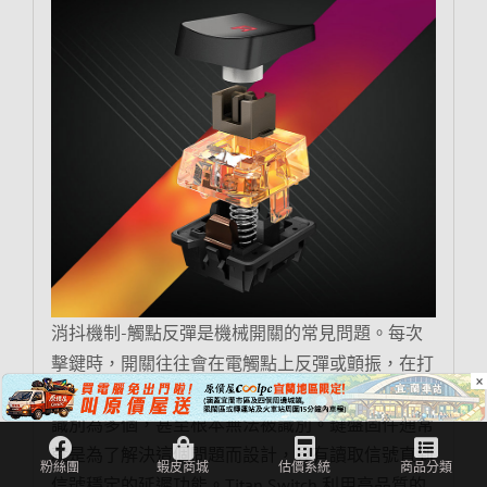
消抖機制-觸點反彈是機械開關的常見問題。每次
擊鍵時，開關往往會在電觸點上反彈或顫振，在打
×
開和關閉之間快速循環。這可能會導致單個擊鍵被
識別為多個，甚至根本無法被識別。鍵盤固件通常
就是為了解決這個問題而設計，具有讀取信號直到
信號穩定的延遲功能。Titan Switch 利用高品質的