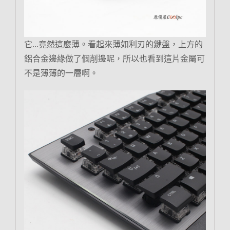
它…竟然這麼薄。看起來薄如利刃的鍵盤，上方的
鋁合金邊緣做了個削邊呢，所以也看到這片金屬可
不是薄薄的一層啊。