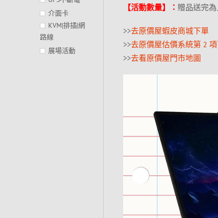
【活動數量】：
贈品送完為
介面卡
KVM|排插|網
>>
去原價屋蝦皮商城下單
路線
>>
去原價屋估價系統第 2 
展場活動
>>
去看原價屋門市地圖