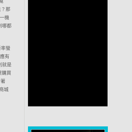
幫
法？那
樂一機
到哪都
新率螢
列應有
列就是
屋購買
背著
商城