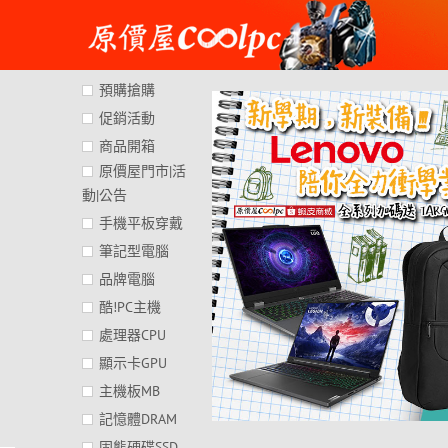
Skip
to
content
預購搶購
促銷活動
商品開箱
原價屋門市|活
動|公告
手機平板穿戴
筆記型電腦
品牌電腦
酷!PC主機
處理器CPU
顯示卡GPU
主機板MB
記憶體DRAM
固態硬碟SSD