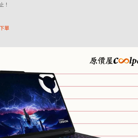
止！
項下單