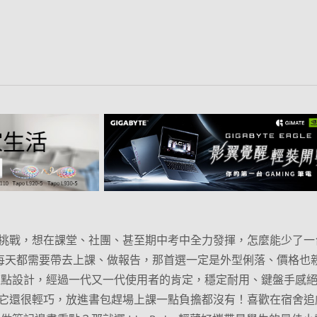
！
挑戰，想在課堂、社團、甚至期中考中全力發揮，怎麼能少了一
如果你每天都需要帶去上課、做報告，那首選一定是外型俐落、價格也
奇的小紅點設計，經過一代又一代使用者的肯定，穩定耐用、鍵盤手感
它還很輕巧，放進書包趕場上課一點負擔都沒有！喜歡在宿舍追