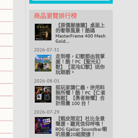
商品瀏覽排行榜
【原價屋搶購】桌面上
的奢華風景！酷碼
MasterFrame 400 Mesh
Gold…
2026-07-31
走到哪，幻獸都由我掌
握！酷！PC【聖光幻
獸】【混沌幻獸】送你
玩遊戲。
2026-08-01
挺玩家講仁義，拚用料
無所懼！酷！PC【仁者
無敵】【勇者無懼】合
計限量 100 台！
2026-07-29
【蝦皮限定】杜比全景
聲援，聽見信仰呼喚！
ROG Gjallar Soundbar喇
叭限量20組開搶！