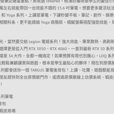
邊做筆記邊畫重點？那就選 IdeaPad，輕薄好攜帶是學生的最佳小
左右就能帶回一台效能不錯的 15.6 吋筆電。想要更多靈活玩
lex 和 Yoga 系列，上課是筆電，下課秒變平板，筆記、創作、娛
關科系，更不能錯過 Yoga 高階款，細膩螢幕搭配強勁效能，
，當然要交給 Legion 電競系列！強大效能、專業散熱、高刷
是從入門 RTX 3050、RTX 4060，一直到最新 RTX 50 系
是 3A 大作，全都一機搞定！如果預算有限也別擔心，LOQ 系
民卻能輕鬆兼顧課業與遊戲，根本是學生最貼心的夥伴！現在到原價
個系列都會送你一個 TARGUS 筆電後背包！上課、社團、遊戲都能
朋友趕快到全台原價屋門市，或透過原價屋線上估價系統、蝦皮
！
全系列筆電
後背包
蝦皮商場