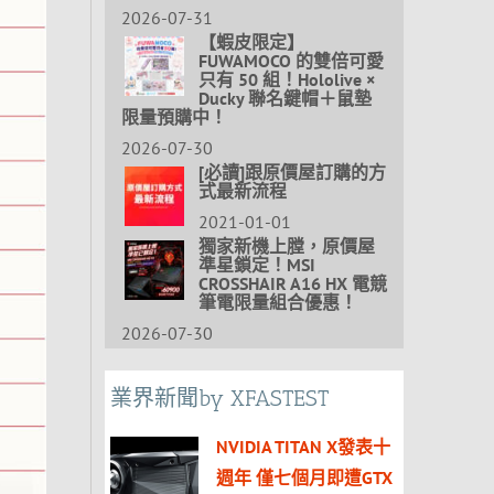
2026-07-31
【蝦皮限定】
FUWAMOCO 的雙倍可愛
只有 50 組！Hololive ×
Ducky 聯名鍵帽＋鼠墊
限量預購中！
2026-07-30
[必讀]跟原價屋訂購的方
式最新流程
2021-01-01
獨家新機上膛，原價屋
準星鎖定！MSI
CROSSHAIR A16 HX 電競
筆電限量組合優惠！
2026-07-30
業界新聞by XFASTEST
NVIDIA TITAN X發表十
週年 僅七個月即遭GTX