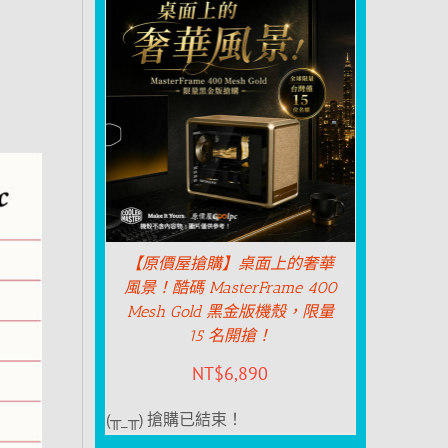
【原價屋搶購】桌面上的奢華
風景！酷碼 MasterFrame 400
Mesh Gold 黑金版機殼，限量
15 名開搶！
NT$
6,890
(╥_╥) 搶購已結束！