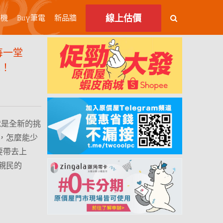
線上估價
主機
Buy筆電
新品牆
每一堂
包！
就是全新的挑
，怎麼能少
要帶去上
親民的