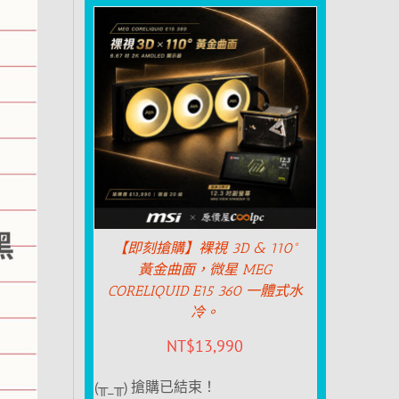
【即刻搶購】裸視 3D & 110°
黃金曲面，微星 MEG
CORELIQUID E15 360 一體式水
冷。
NT$
13,990
(╥_╥) 搶購已結束！