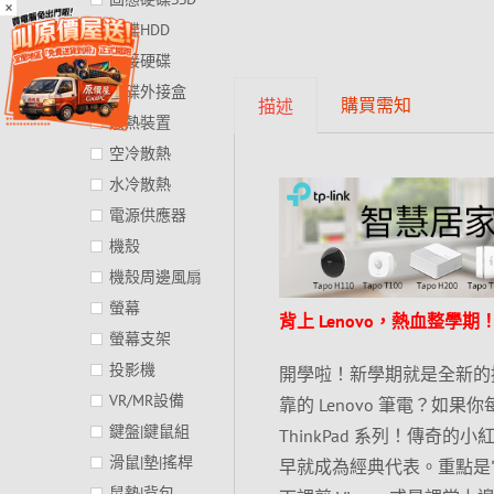
×
硬碟HDD
外接硬碟
硬碟外接盒
購買需知
描述
散熱裝置
空冷散熱
水冷散熱
電源供應器
機殼
機殼周邊風扇
螢幕
背上 Lenovo，熱血整學期
螢幕支架
投影機
開學啦！新學期就是全新的
VR/MR設備
靠的 Lenovo 筆電？
鍵盤|鍵鼠組
ThinkPad 系列！傳
滑鼠|墊|搖桿
早就成為經典代表。重點是
鼠墊|背包