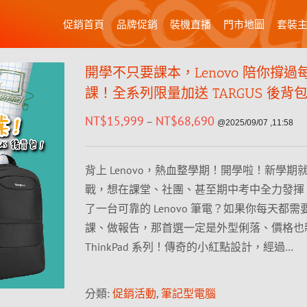
促銷首頁
品牌促銷
裝機直播
門市地圖
套裝
開學不只要課本，Lenovo 陪你撐過
課！全系列限量加送 TARGUS 後背
NT$
15,999
NT$
68,690
–
@2025/09/07 ,11:58
背上 Lenovo，熱血整學期！開學啦！新學期
戰，想在課堂、社團、甚至期中考中全力發揮
了一台可靠的 Lenovo 筆電？如果你每天都需
課、做報告，那首選一定是外型俐落、價格也
ThinkPad 系列！傳奇的小紅點設計，經過…
分類:
促銷活動
,
筆記型電腦