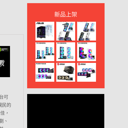
新品上架
台可
親民的
絕佳，
劇、