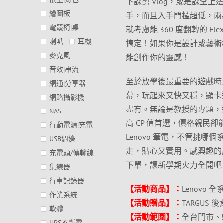
下課剪 Vlog，或是課堂上
繪圖板
手，而且入手門檻超低，兩萬
電競椅|桌
就考慮能 360 度翻轉的 F
喇叭
耳機
搞定！如果你是設計或藝術相
麥克風
能創作你的靈感！
音效|串流
至於放學後最重要的遊戲時光
網通|分享器
幕，玩起來又快又穩，顯卡選擇更
網路攝影機
盡有。無論是教授的專題，還
NAS
高 CP 值首選，價格親
行動電源|充電
Lenovo 筆電，不管挑哪
USB週邊
走，貼心又實用。感興趣的
充電頭/傳輸線
下單，讓新學期火力全開吧
集線器
行車記錄器
【活動商品】：
Lenovo 
作業系統
【活動贈品】：
TARGUS 
軟體
【活動範圍】：
全台門市、
UPS不斷電