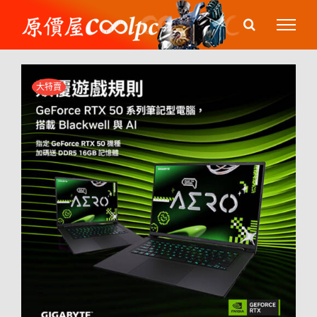
Skip
to
content
大特賣