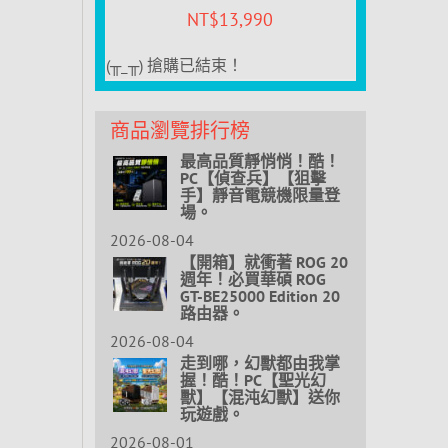
NT$
13,990
(╥_╥) 搶購已結束！
商品瀏覽排行榜
最高品質靜悄悄！酷！
PC【偵查兵】【狙擊
手】靜音電競機限量登
場。
2026-08-04
【開箱】就衝著 ROG 20
週年！必買華碩 ROG
GT-BE25000 Edition 20
路由器。
2026-08-04
走到哪，幻獸都由我掌
握！酷！PC【聖光幻
獸】【混沌幻獸】送你
玩遊戲。
2026-08-01