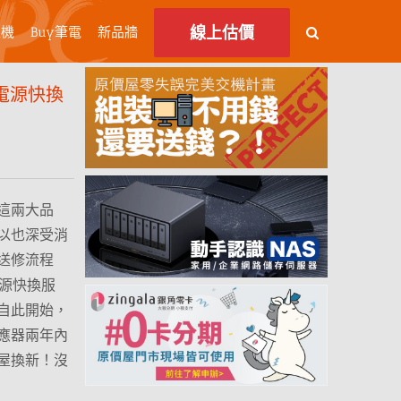
線上估價
主機
Buy筆電
新品牆
E電源快換
這兩大品
以也深受消
送修流程
電源快換服
自此開始，
供應器兩年內
屋換新！沒