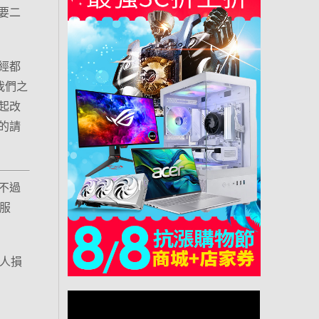
要二
經都
我們之
起改
的請
不過
服
非人損