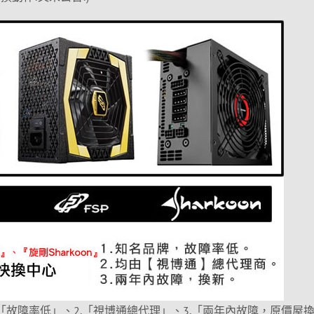
「故障率低」、2.「視博通總代理」、3.「兩年內故障，原價屋