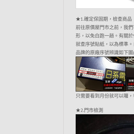
★1.確定保固期，檢查商品
前往原價屋門市之前，我們
形，以免白跑一趟。有關於
就查序號貼紙，以為標準。
品牌的原廠序號辨識如下圖(點
只需要看到月份就可以囉，
★2.門市檢測