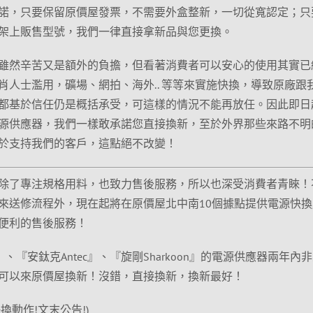
諾，只要保留原價屋發票，不需要外盒整新，一切從寬認定；只
架上販售型號，我們一律直接拿新品與您更換。
雖然辛苦又是額外的負擔，但看著消費者可以安心的使用其實已
肖人士濫用，礦場、網拍、海外.. 等等來實施快換，導致原廠跟
都基於信任仍是概括承受，可這樣的情況不能再放任。因此即日
源供應器，我們一樣敢承諾您直接換新，至於外界那些來路不明
於支持我們的客戶，這點絕不改變！
除了專注規格用料，也致力售後服務，所以也深受消費者青睞！
來送修流程外，現在起將在原價屋北中南10個據點提供電源快換
便利的售後服務！
、『安鈦克Antec』、『旋剛Sharkoon』的電源供應器兩年內
可以來原價屋換新！沒錯，直接換新，換新最好！
快換動作!文末公告!)