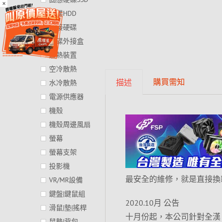
×
硬碟HDD
外接硬碟
硬碟外接盒
散熱裝置
空冷散熱
購買需知
描述
水冷散熱
電源供應器
機殼
機殼周邊風扇
螢幕
螢幕支架
投影機
最安全的維修，就是直接換
VR/MR設備
鍵盤|鍵鼠組
2020.10月 公告
滑鼠|墊|搖桿
十月份起，本公司針對全漢
鼠墊|背包