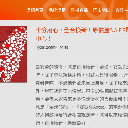
促銷首頁
品牌促銷
裝機直播
門市地圖
套裝
十分用心，全台換新！原價屋S.A.F.
中心！
@2013/05/04 ,20:49
最安全的維修，就是直接換新！全漢、安鈦克
牌，除了專注規格用料，也致力售後服務，所
費者青睞！不過他們並未因此自足，除了原來
外，現在起將在原價屋北中南10個據點提供
務，要為大家帶來更多快速便利的售後服務！
凡是『全漢FSP』、『安鈦克Antec』的電源
非人損故障及符合相關規定時，就可以來原價
錯，直接換新，換新最好！