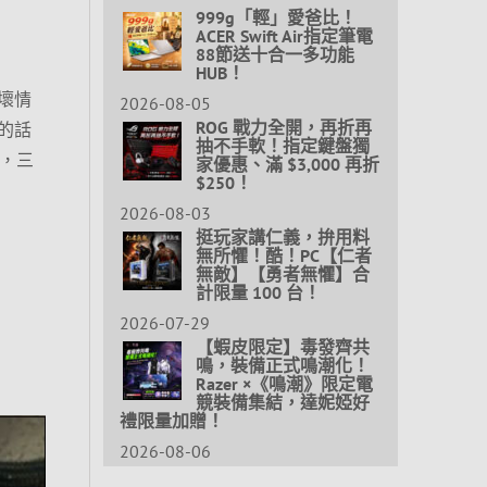
999g「輕」愛爸比！
ACER Swift Air指定筆電
88節送十合一多功能
HUB！
壞情
2026-08-05
ROG 戰力全開，再折再
的話
抽不手軟！指定鍵盤獨
，三
家優惠、滿 $3,000 再折
$250！
2026-08-03
挺玩家講仁義，拚用料
無所懼！酷！PC【仁者
無敵】【勇者無懼】合
計限量 100 台！
2026-07-29
【蝦皮限定】毒發齊共
鳴，裝備正式鳴潮化！
Razer ×《鳴潮》限定電
競裝備集結，達妮婭好
禮限量加贈！
2026-08-06