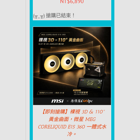
NT$
6,890
(╥_╥) 搶購已結束！
【即刻搶購】裸視 3D & 110°
黃金曲面，微星 MEG
CORELIQUID E15 360 一體式水
冷。