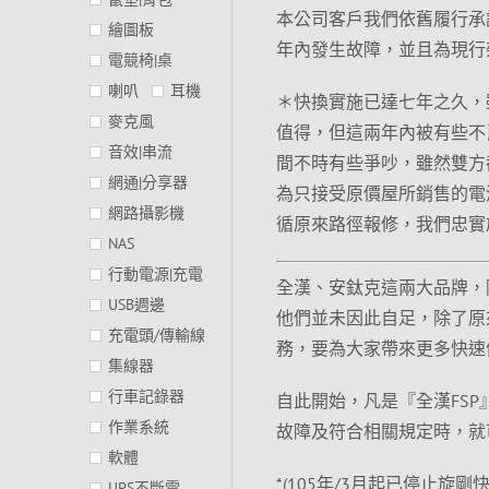
本公司客戶我們依舊履行承
繪圖板
年內發生故障，並且為現行
電競椅|桌
喇叭
耳機
＊快換實施已達七年之久，
麥克風
值得，但這兩年內被有些不
音效|串流
間不時有些爭吵，雖然雙方
網通|分享器
為只接受原價屋所銷售的電
網路攝影機
循原來路徑報修，我們忠實
NAS
行動電源|充電
全漢、安鈦克這兩大品牌，
USB週邊
他們並未因此自足，除了原
充電頭/傳輸線
務，要為大家帶來更多快速
集線器
行車記錄器
自此開始，凡是『全漢FSP』
作業系統
故障及符合相關規定時，就
軟體
*(105年/3月起已停止旋剛
UPS不斷電