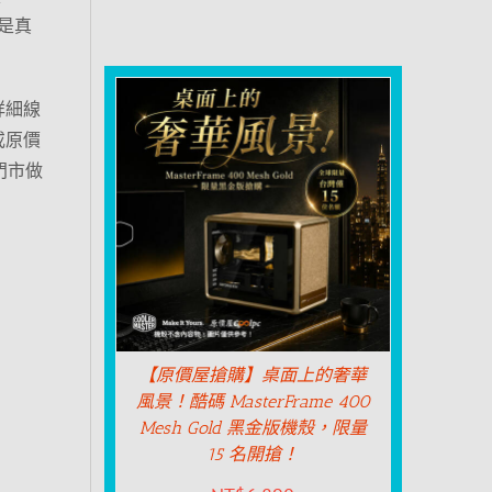
是真
詳細線
或原價
門市做
【原價屋搶購】桌面上的奢華
風景！酷碼 MasterFrame 400
Mesh Gold 黑金版機殼，限量
15 名開搶！