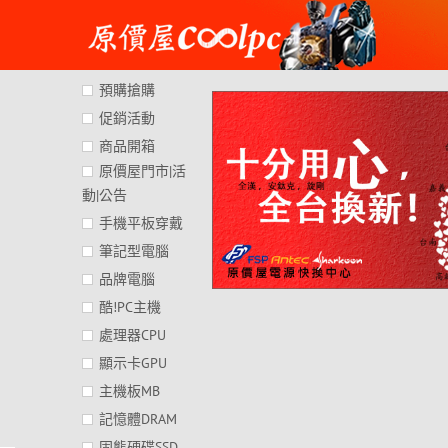
Skip
to
content
預購搶購
促銷活動
商品開箱
原價屋門市|活
動|公告
手機平板穿戴
筆記型電腦
品牌電腦
酷!PC主機
處理器CPU
顯示卡GPU
主機板MB
記憶體DRAM
固態硬碟SSD