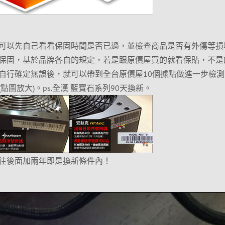
可以先自己看看保固時間是否已過，並檢查商品是否有外傷等損
保固，基於品牌各自的規定，若是跟原價屋買的就看保貼，不是
自行確定無誤後，就可以帶到全台原價屋10個據點做進一步檢測
圖放大)。ps.全漢 藍寶石系列90天換新。
往後面加兩年即是換新條件內！