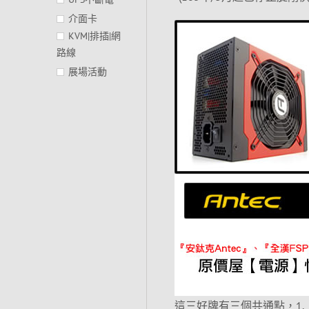
介面卡
KVM|排插|網
路線
展場活動
這三好牌有三個共通點，1.