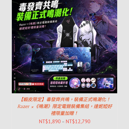
【蝦皮限定】毒發齊共鳴，裝備正式鳴潮化！
Razer ×《鳴潮》限定電競裝備集結，達妮婭好
禮限量加贈！
NT$
1,890
NT$
12,790
–