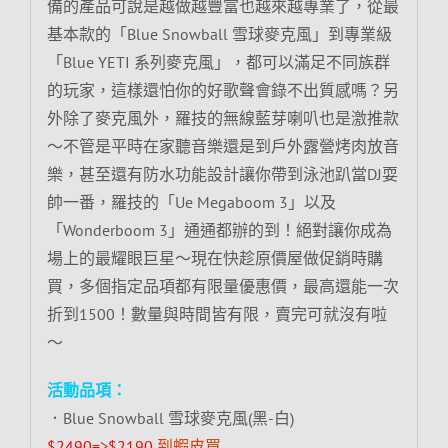
備的產品可說是越做越豐富也越來越專業了，從最
基本款的「Blue Snowball 雪球麥克風」到專業級
「Blue YETI 系列麥克風」，都可以滿足不同族群
的玩家，這樣還怕你的好歌聲會錄不出質感嗎？另
外除了麥克風外，羅技的無線藍芽喇叭也是激推款
～不管是平時在家聽音樂還是到戶外露營烤肉放音
樂，甚至還有防水功能設計讓你帶到泳池趴當DJ耍
帥一番，羅技的「Ue Megaboom 3」以及
「Wonderboom 3」通通都辦的到！絕對讓你成為
場上的最耀眼巨星～現在快趁原價屋做促銷時購
買，多個指定品項都有限量優惠價，最高還能一次
折到1500！數量與時間皆有限，賣完可就沒有啦
～
活動品項：
．Blue Snowball 雪球麥克風(黑-白)
$2490=>$2190
到蝦皮買