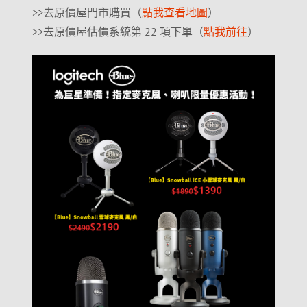
>>去原價屋門市購買（
點我查看地圖
）
>>去原價屋估價系統第 22 項下單（
點我前往
）