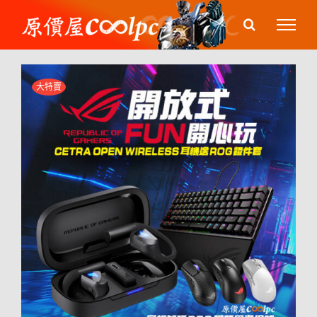
Skip
to
content
大特賣