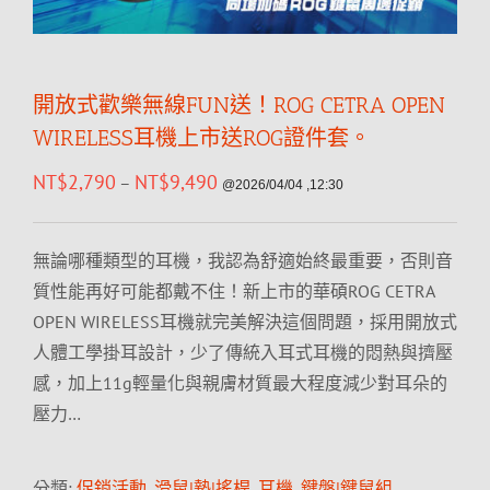
開放式歡樂無線FUN送！ROG CETRA OPEN
WIRELESS耳機上市送ROG證件套。
NT$
2,790
NT$
9,490
–
@2026/04/04 ,12:30
無論哪種類型的耳機，我認為舒適始終最重要，否則音
質性能再好可能都戴不住！新上市的華碩ROG CETRA
OPEN WIRELESS耳機就完美解決這個問題，採用開放式
人體工學掛耳設計，少了傳統入耳式耳機的悶熱與擠壓
感，加上11g輕量化與親膚材質最大程度減少對耳朵的
壓力…
分類:
促銷活動
,
滑鼠|墊|搖桿
,
耳機
,
鍵盤|鍵鼠組