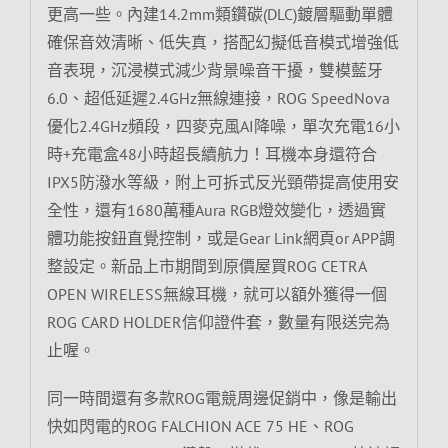
更高一些。內建14.2mm類鑽碳(DLC)鍍層驅動單體
確保音效清晰、低失真，搭配幻擬低音模式增強低
音表現，沉浸模式減少背景噪音干擾，雙模藍牙
6.0、超低延遲2.4GHz無線連接，ROG SpeedNova
優化2.4GHz頻段，四麥克風AI降噪，單次充電16小
時+充電盒48小時超長續航力！耳機本身還符合
IPX5防潑水等級，附上可拆式反光頸帶提高使用安
全性，還有1680萬種Aura RGB燈效變化，透過實
體功能按鈕直覺控制，或是Gear Link網頁or APP調
整設定。新品上市期間到原價屋買ROG CETRA
OPEN WIRELESS無線耳機，就可以額外獲得一個
ROG CARD HOLDER信仰證件套，數量有限送完為
止喔。
同一時間還有多款ROG電競周邊促銷中，像是輸出
快如閃電的ROG FALCHION ACE 75 HE、ROG