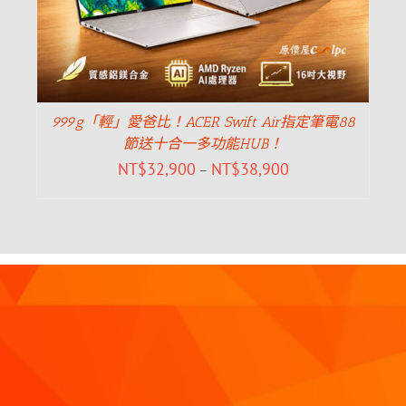
999g「輕」愛爸比！ACER Swift Air指定筆電88
節送十合一多功能HUB！
NT$
32,900
NT$
38,900
–