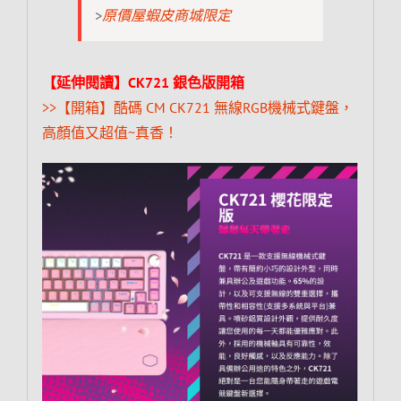
>
原價屋蝦皮商城限定
【延伸閱讀】CK721 銀色版開箱
>>【開箱】酷碼 CM CK721 無線RGB機械式鍵盤，
高顏值又超值~真香！