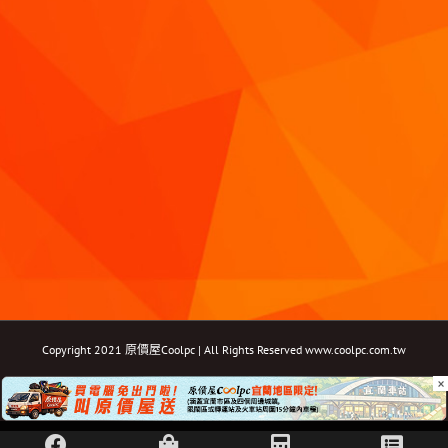
Copyright 2021 原價屋Coolpc | All Rights Reserved
www.coolpc.com.tw
×
Facebook
Instagram
YouTube
Twitter
Email: