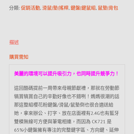
分類:
促銷活動
,
滑鼠|墊|搖桿
,
鍵盤|鍵鼠組
,
鼠墊|背包
描述
購買需知
美麗的環境可以提升吸引力，也同時提升競爭力！
這回酷碼提前一周帶來母親節獻禮，那就在勞動節
犒賞犒賞自己的辛勤好像也不錯咧！媽媽很潮的話
那這整組櫻花粉鍵盤/滑鼠/鼠墊倒也很合適送給
她，拿來辦公、打字、放在店面裡有2.4G也有藍牙
雙模無線可方便與筆電相連，而因為 CK721 是
65%小鍵盤擁有專注的完整鍵字區、方向鍵、延伸