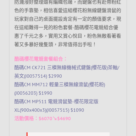
防濺潑好整理還有編織包邊，而鍵盤也有赴帶粉紅
色的手靠墊，相信喜愛這組櫻花粉無線鍵盤滑鼠的
玩家對自己的桌面擺設肯定有一定的顏值要求，現
在這組難得一見的粉色套餐-酷碼櫻花電競組合優
惠了千元之多，實用又賞心悅目，粉色無敵看著看
著又多暴好幾隻頭，非常值得出手啦！
酷碼櫻花電競套餐組合：
酷碼CM CK721 三模無線機械式鍵盤(櫻花版)茶軸/
英文(J0057514) $2990
酷碼CM MM712 輕量三模無線滑鼠(櫻花粉)
(J0056203) $1990
酷碼CM MP511 電競滑鼠墊-櫻花限定版
XL(900x400x3)(J0057515) $1090
活動價格：$6070↘$4690