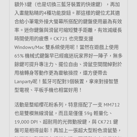
額外3鍵（也是切換三藍牙裝置的快速鍵），再加
入畫龍點睛的4種功能旋鈕。那這樣的鍵位尤其適
合給小筆電外接大螢幕所搭配的鍵盤使用最為有效
率。迷你鍵盤與滑鼠可縮短雙手距離，有效減緩長
時間使用的疲憊。CK721 也完整支援
Windows/Mac 雙系統使用呢！當然在遊戲上使用
65% 機械式鍵盤早已經瘋迷玩家界好一陣子，無多
餘鍵可提升專注力、擺位自由、滑鼠空間闊綽對於
甩槍轉身等動作更為靈敏操控，還方便帶去
Lanparty呢！藍牙可配對3個裝置，拿來對接智慧
型電視、平板手機也相當好用！
活動是整組櫻花粉系列，特意搭配了一支 MM712
也是雙模無線滑鼠，而且是僅僅 59g 輕量化、
19,000 DPI、超耐用的光微動按鍵，與 CK721 鍵
盤可是相得益彰！再加上一張超大型粉色滑鼠墊，