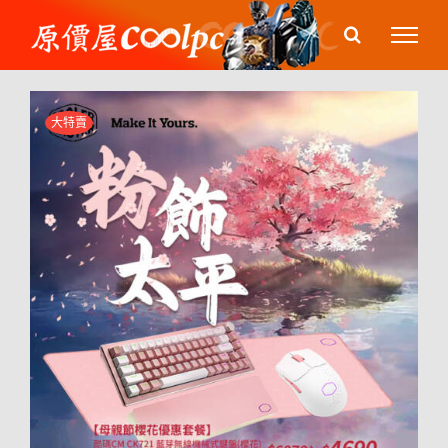
Skip
to
content
大特賣