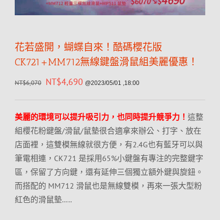
花若盛開，蝴蝶自來！酷碼櫻花版
CK721+MM712無線鍵盤滑鼠組美麗優惠！
NT$
4,690
NT$
6,070
@2023/05/01 ,18:00
美麗的環境可以提升吸引力，也同時提升競爭力！
這整
組櫻花粉鍵盤/滑鼠/鼠墊很合適拿來辦公、打字、放在
店面裡，這雙模無線就很方便，有2.4G也有藍牙可以與
筆電相連，CK721 是採用65%小鍵盤有專注的完整鍵字
區，保留了方向鍵，還有延伸三個獨立額外鍵與旋鈕。
而搭配的 MM712 滑鼠也是無線雙模，再來一張大型粉
紅色的滑鼠墊…..