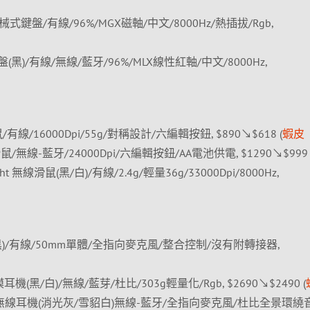
D 機械式鍵盤/有線/96%/MGX磁軸/中文/8000Hz/熱插拔/Rgb,
鍵盤(黑)/有線/無線/藍牙/96%/MLX線性紅軸/中文/8000Hz,
線/16000Dpi/55g/對稱設計/六編輯按鈕, $890↘$618 (
蝦皮
模滑鼠/無線-藍牙/24000Dpi/六編輯按鈕/AA電池供電, $1290↘$999 
light 無線滑鼠(黑/白)/有線/2.4g/輕量36g/33000Dpi/8000Hz,
機(黑)/有線/50mm單體/全指向麥克風/整合控制/沒有附轉接器,
 雙模耳機(黑/白)/無線/藍芽/杜比/303g輕量化/Rgb, $2690↘$2490 (
eless 無線耳機(消光灰/雪貂白)無線-藍牙/全指向麥克風/杜比全景環繞