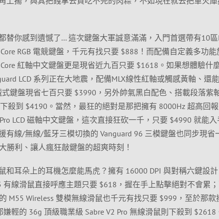
角上揚，與其把錢拿去買吃不完的肉粽，不如現在就去把軍火庫
替你感到遺憾了… 這次鍵盤大軍誠意滿滿，入門首選帶有10區R
Core RGB 電競鍵盤，千元有找只要 $888！而配備自定義多功
 Core 紅軸中文鍵盤更是現省近九百只要 $1618。如果想體驗什
guard LCD 系列正在大地震，配備MLX線性紅軸或觸感黃軸、還
CD 機械式鍵盤現省七百只要 $3990，另外帥氣黑白配色、搭載段落紫
也同步下殺到 $4190。當然，最狂的絕對是那把擁有 8000Hz 超高回
ard Pro LCD 磁軸中文鍵盤，這次直接狂砍一千，只要 $4990 就能
線/無線/藍牙三模切換的 Vanguard 96 三模鍵盤也同步現省
等黨大勝利、讓人瘋狂敲鍵盤的超爽時刻！
和耳朵上的耳機怎麼能馬虎？擁有 16000 DPI 與對稱六鍵設
M55 有線滑鼠直接呼應主題只要 $618，握在手上點擊絕對不會累
超強的 M55 Wireless 雙模無線滑鼠也千元有找只要 $999，至於那
輕的 36g 頂級職業級 Sabre V2 Pro 無線滑鼠則下殺到 $261