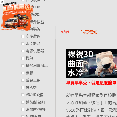
×
硬碟HDD
外接硬碟
硬碟外接盒
散熱裝置
購買需知
描述
空冷散熱
水冷散熱
電源供應器
機殼
機殼周邊風扇
螢幕
螢幕支架
早買早享受，就是這麼簡單
投影機
VR/MR設備
就連羋先生都興奮到直接跳上
鍵盤|鍵鼠組
人心跳加速，快把手上的舊
滑鼠|墊|搖桿
$618起直球對決，每一
鼠墊|背包