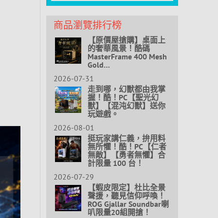
商品瀏覽排行榜
【原價屋搶購】桌面上
的奢華風景！酷碼
MasterFrame 400 Mesh
Gold…
2026-07-31
走到哪，幻獸都由我掌
握！酷！PC【聖光幻
獸】【混沌幻獸】送你
玩遊戲。
2026-08-01
挺玩家講仁義，拚用料
無所懼！酷！PC【仁者
無敵】【勇者無懼】合
計限量 100 台！
2026-07-29
【蝦皮限定】杜比全景
聲援，聽見信仰呼喚！
ROG Gjallar Soundbar喇
叭限量20組開搶！