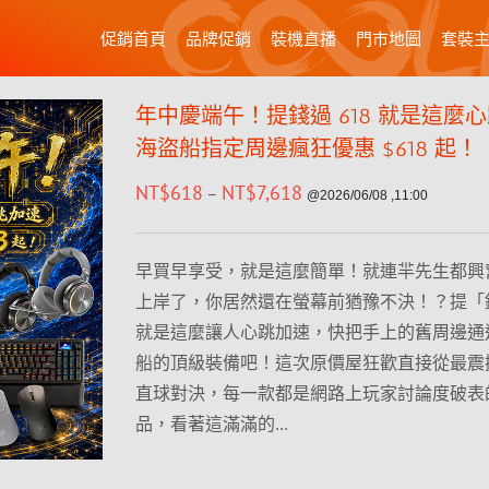
促銷首頁
品牌促銷
裝機直播
門市地圖
套裝
年中慶端午！提錢過 618 就是這麼
海盜船指定周邊瘋狂優惠 $618 起！
NT$
618
NT$
7,618
–
@2026/06/08 ,11:00
早買早享受，就是這麼簡單！就連羋先生都興
上岸了，你居然還在螢幕前猶豫不決！？提「錢
就是這麼讓人心跳加速，快把手上的舊周邊通
船的頂級裝備吧！這次原價屋狂歡直接從最震撼
直球對決，每一款都是網路上玩家討論度破表
品，看著這滿滿的…