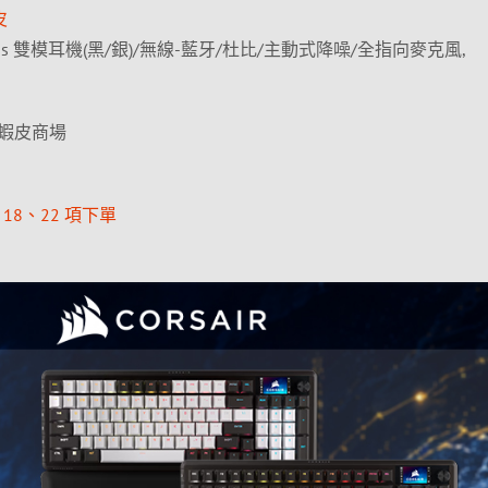
皮
ireless 雙模耳機(黑/銀)/無線-藍牙/杜比/主動式降噪/全指向麥克風,
蝦皮商場
18、22 項下單