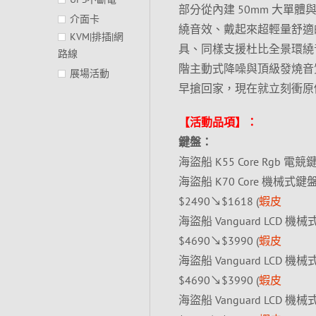
部分從內建 50mm 大單體與
介面卡
繞音效、戴起來超輕量舒適的 Vo
KVM|排插|網
具、同樣支援杜比全景環繞音效的
路線
階主動式降噪與頂級發燒音質的旗艦
展場活動
早搶回家，現在就立刻衝原
【活動品項】：
鍵盤：
海盜船 K55 Core Rgb 電
海盜船 K70 Core 機械式
$2490↘$1618 (
蝦皮
海盜船 Vanguard LCD 機
$4690↘$3990 (
蝦皮
海盜船 Vanguard LCD 機
$4690↘$3990 (
蝦皮
海盜船 Vanguard LCD 機