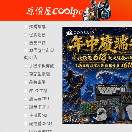
Skip
to
content
預購搶購
促銷活動
商品開箱
原價屋門市|活
動|公告
手機平板穿戴
筆記型電腦
品牌電腦
酷!PC主機
處理器CPU
顯示卡GPU
主機板MB
記憶體DRAM
固態硬碟SSD