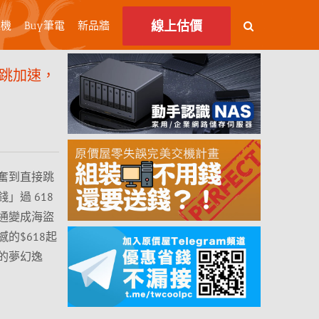
線上估價
主機
Buy筆電
新品牆
心跳加速，
奮到直接跳
」過 618
通變成海盜
的$618起
的夢幻逸