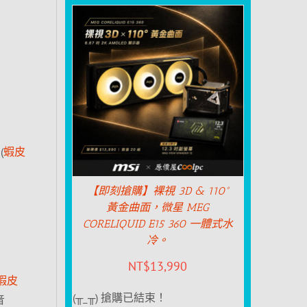
(
蝦皮
【即刻搶購】裸視 3D & 110°
黃金曲面，微星 MEG
CORELIQUID E15 360 一體式水
冷。
NT$
13,990
蝦皮
(╥_╥) 搶購已結束！
音