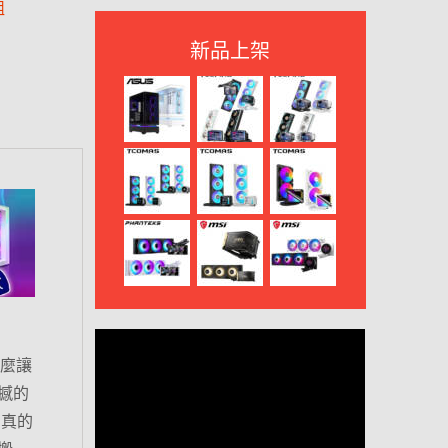
組
新品上架
這麼讓
撼的
，真的