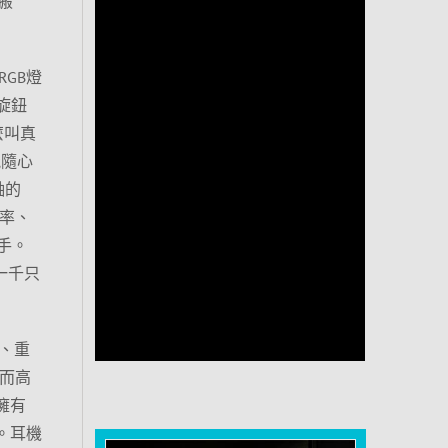
搬
GB燈
能旋鈕
麼叫真
能隨心
軸的
報率、
入手。
一千只
計、重
；而高
款擁有
8。耳機