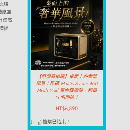
杜比環
線續航兼
連具備高
裝備提
【原價屋搶購】桌面上的奢華
風景！酷碼 MasterFrame 400
Mesh Gold 黑金版機殼，限量
15 名開搶！
NT$
6,890
(╥_╥) 搶購已結束！