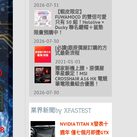
2026-07-31
【蝦皮限定】
FUWAMOCO 的雙倍可愛
只有 50 組！Hololive ×
Ducky 聯名鍵帽＋鼠墊
限量預購中！
2026-07-30
[必讀]跟原價屋訂購的方
式最新流程
2021-01-01
獨家新機上膛，原價屋
準星鎖定！MSI
CROSSHAIR A16 HX 電競
筆電限量組合優惠！
2026-07-30
業界新聞by XFASTEST
NVIDIA TITAN X發表十
週年 僅七個月即遭GTX