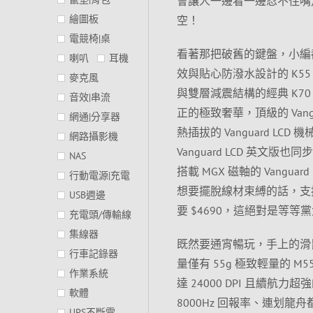
會讓人一邊看一邊忍不住嘴
繪圖板
空！
電競椅|桌
看著那把破舊的鍵盤，小編都
喇叭
耳機
效與貼心防潑水設計的 K55 
麥克風
與雙層減震結構的經典 K70
音效|串流
正的極致奢華，頂級的 Van
網通|分享器
熱插拔的 Vanguard L
網路攝影機
Vanguard LCD 英文版
NAS
搭載 MGX 磁軸的 Vangu
行動電源|充電
想要擺脫線材束縛的話，支援有
USB週邊
要 $4690，這絕對是等
充電頭/傳輸線
集線器
既然要通宵暢玩，手上的滑鼠
行車記錄器
量僅有 55g 極致輕量的 
作業系統
達 24000 DPI 且續航力
軟體
8000Hz 回報率、連划龍舟都嫌
UPS不斷電