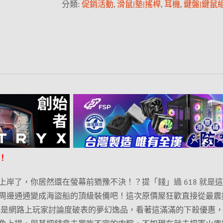
分類:
促銷活動
,
滑鼠|墊|搖桿
,
耳機
,
鍵盤|鍵鼠
！
岸了，你居然還在螢幕前猶豫不決！？提「錢」過 618 就是
周邊通通變成海盜船的頂級裝備吧！這次原價屋狂歡直接從最震
款都是網路上玩家討論度破表的夢幻逸品，看著這滿滿的下殺優惠