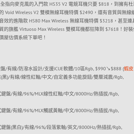
全指向麥克風的入門款 HS35 V2 電競耳機只要 $818，到擁有
id Wireless V2 雙模無線耳機特價 $2490，還有音質與無
進階款 HS80 Max Wireless 無線耳機特價 $3218，甚至
 Virtuoso Max Wireless 雙模耳機都狂降到 $7618！好
價屋估價系統下單吧！
競鍵盤/有線/防潑水設計/支援iCUE軟體/10區Rgb, $990↘$888 (
蝦皮
鍵盤(黑)/有線/線性紅軸/中文/自定義多功能旋鈕/雙層減震/Rgb,
械式鍵盤/有線/96%/MLX線性紅軸/中文/8000Hz/熱插拔/Rgb,
械式鍵盤/有線/96%/MLX觸感黃軸/中文/8000Hz/熱插拔/Rgb,
械式鍵盤(黑白)/有線/96%/段落紫軸/英文/8000Hz/熱插拔/Rgb,