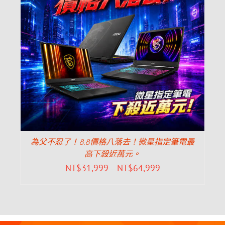
為父不忍了！8.8價格八落去！微星指定筆電最
高下殺近萬元。
NT$
31,999
NT$
64,999
–