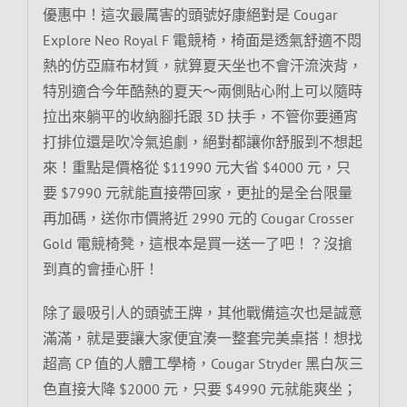
優惠中！這次最厲害的頭號好康絕對是 Cougar
Explore Neo Royal F 電競椅，椅面是透氣舒適不悶
熱的仿亞麻布材質，就算夏天坐也不會汗流浹背，
特別適合今年酷熱的夏天～兩側貼心附上可以隨時
拉出來躺平的收納腳托跟 3D 扶手，不管你要通宵
打排位還是吹冷氣追劇，絕對都讓你舒服到不想起
來！重點是價格從 $11990 元大省 $4000 元，只
要 $7990 元就能直接帶回家，更扯的是全台限量
再加碼，送你市價將近 2990 元的 Cougar Crosser
Gold 電競椅凳，這根本是買一送一了吧！？沒搶
到真的會捶心肝！
除了最吸引人的頭號王牌，其他戰備這次也是誠意
滿滿，就是要讓大家便宜湊一整套完美桌搭！想找
超高 CP 值的人體工學椅，Cougar Stryder 黑白灰三
色直接大降 $2000 元，只要 $4990 元就能爽坐；