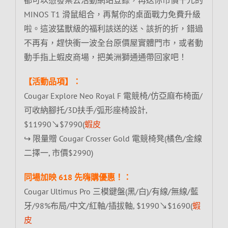
MINOS T1 滑鼠組合，再幫你的桌面戰力免費升級
啦。這波猛獸級的福利該送的送、該折的折，錯過
不再有，趕快衝一波全台原價屋實體門市，或者動
動手指上蝦皮商場，把美洲獅通通帶回家吧！
【活動品項】：
Cougar Explore Neo Royal F 電競椅/仿亞麻布椅面/
可收納腳托/3D扶手/弧形座椅設計,
$11990↘$7990(
蝦皮
↪ 限量贈 Cougar Crosser Gold 電競椅凳(橘色/金線
二擇一, 市價$2990)
同場加映 618 先嗨購優惠！：
Cougar Ultimus Pro 三模鍵盤(黑/白)/有線/無線/藍
牙/98%布局/中文/紅軸/插拔軸, $1990↘$1690(
蝦
皮