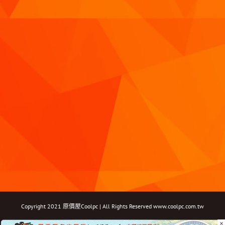
Copyright 2021 原價屋Coolpc | All Rights Reserved
www.coolpc.com.tw
×