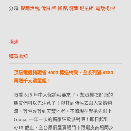
分類:
促銷活動
,
滑鼠|墊|搖桿
,
鍵盤|鍵鼠組
,
電競椅|桌
描述
購買需知
頂級電競椅現省 4000 再送椅凳，全系列滿 6180
再送千元滑鼠組！
眼看 618 年中大促銷就要來了，想趁機撿好康的
朋友們可以先注意了！與其到時候去跟人家擠物
流、等包裹等到天荒地老，不如現在就搶先跟上
Cougar 一年一次的獨家狂歡派對吧！即日起到
6/18 截止，全台原價屋實體門市跟蝦皮商場同步