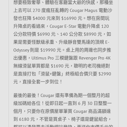
想要極致奢華、體驗在客廳當大爺的快感，那種坐
上去可以 270 度瘋狂亂轉的 Cougar Magus 電動沙
發也狂降 $4000 元來到 $16990 元。想在房間玩
升降桌的看過來，Cougar E-Star 電動升降桌 120
公分款特價 $6990 元、140 公分款 $8990 元，如
果是需要怪獸級承重、升級靜音雙馬達的頂規 E-
Odyssey 則是 $19990 元。桌上用的周邊也同步推
出優惠，Ultimus Pro 三模鍵盤跟 Revenger Pro 4K
無線滑鼠單買都是 $1690 元，聰明的老司機絕對
是直接打包「滑鼠+鍵盤」終極組合價只要 $2990
元，直接全套一步到位！
最後的最後！Cougar 還有準備為期一個整月的超
級加碼給各位！從即日起一直到 6 月 30 日整整一
個月，只要你在原價屋單筆買 Cougar 商品滿額達
到 6180 元，不管是買桌子、椅子還是鍵鼠組合，
都可以憑發票去活動網站登錄，再送你市價千元的