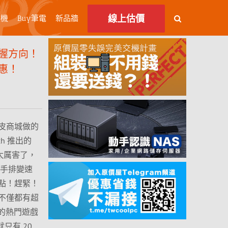
線上估價
主機
Buy筆電
新品牆
握方向！
優惠！
蝦皮商城做的
h 推出的
的是太厲害了，
er 手排變速
點！趕緊！
不僅都有超
 的熱門遊戲
就只有 20