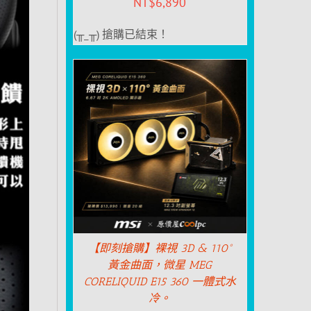
NT$
6,890
(╥_╥) 搶購已結束！
【即刻搶購】裸視 3D & 110°
黃金曲面，微星 MEG
CORELIQUID E15 360 一體式水
冷。