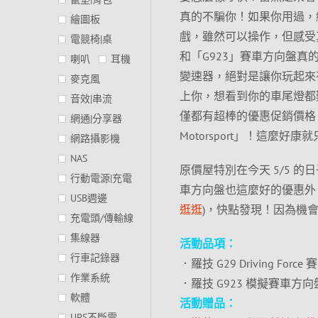
真的不騙你！如果你用過，
繪圖板
戲，雖然可以操作，但感受真的是天
電競椅|桌
和「G923」賽車方向盤真的是太
喇叭
耳機
變速器，絕對是讓你玩起來
麥克風
上你，想看到你的車尾燈都
音效|串流
僅都有超棒的優惠促銷價格，還
網通|分享器
Motorsport」！這麼好康
網路攝影機
NAS
原價屋特別在今天 5/5 
行動電源|充電
車方向盤也這麼好的優惠外
USB週邊
逛逛
)，快點發現！因為機
充電頭/傳輸線
集線器
活動品項：
行車記錄器
．羅技 G29 Driving Force
作業系統
．羅技 G923 模擬賽車方向盤+羅技
軟體
活動贈品：
UPS不斷電