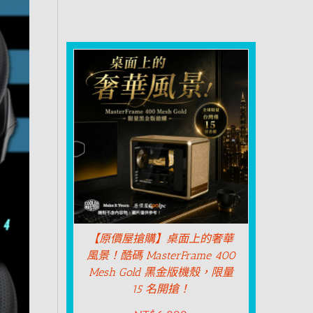
【原價屋搶購】桌面上的奢華
風景！酷碼 MasterFrame 400
Mesh Gold 黑金版機殼，限量
15 名開搶！