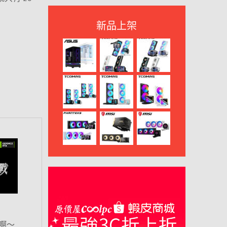
新品上架
啊～