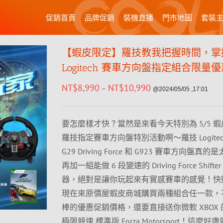
促銷首頁
品牌促銷
裝機直播
門市地圖
套裝
【蝦皮限定】羅技教我把握時間，掌
Logitech 賽車方向盤指定組合限量
NT$
8,990
NT$
10,990
–
@2024/05/05 ,17:01
要怎麼樣才快？當然是來看今天特別為 5/5 
羅技指定賽車方向盤特別活動啊～羅技 Logitec
G29 Driving Force 和 G923 賽車方向盤真
再加一組能做 6 段變速的 Driving Force Shift
器，絕對是讓你玩起來有實感賽車的感覺！快
現在來原價屋蝦皮商城購買兩種組合任一款，
棒的優惠促銷價格，還要直接送你微軟 XBOX
極限競速 標準版 Forza Motorsport！這麼好康