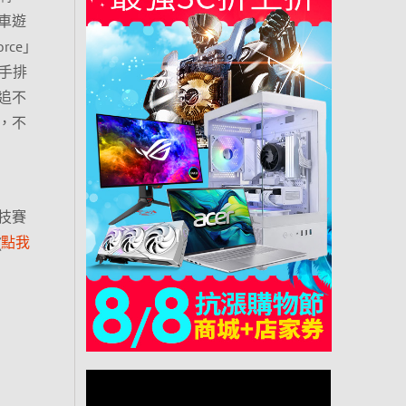
車遊
rce」
」手排
追不
，不
技賽
(
點我