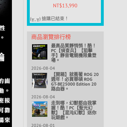
NT$
13,990
(╥_╥) 搶購已結束！
商品瀏覽排行榜
最高品質靜悄悄！酷！
PC【偵查兵】【狙擊
手】靜音電競機限量登
場。
2026-08-04
【開箱】就衝著 ROG 20
週年！必買華碩 ROG
GT-BE25000 Edition 20
路由器。
2026-08-04
走到哪，幻獸都由我掌
握！酷！PC【聖光幻
獸】【混沌幻獸】送你
玩遊戲。
2026-08-01