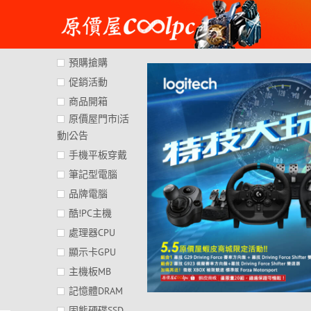
Skip
to
content
預購搶購
促銷活動
商品開箱
原價屋門市|活
動|公告
手機平板穿戴
筆記型電腦
品牌電腦
酷!PC主機
處理器CPU
顯示卡GPU
主機板MB
記憶體DRAM
固態硬碟SSD