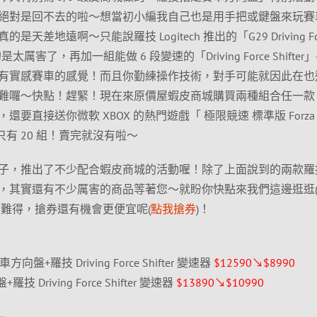
絕對是回不去的啦～想當初小編我自己也是用手把或鍵盤來玩賽
差地遠啊～只能說羅技 Logitech 推出的「G29 Driving Fo
厲害了，再加一組能做 6 段變速的「Driving Force Shifter
有實感賽車的感覺！而且你勤練操作技術，對手可能就因此在也
難囉～快點！趕緊！現在來原價屋蝦皮商城購買兩種組合任一款
要直接送你微軟 XBOX 的熱門遊戲「 極限競速 標準版 Forza
就只有 20 組！賣完就沒有啦～
的日子，推出了不少配合蝦皮商城的活動喔！除了上面說到的兩款羅
，其實還有不少厲害的商品等著您～就盼你快點來我們這邊逛逛
會難得，搶券還有機會更便宜呢(
點我搶券
)！
 賽車方向盤+羅技 Driving Force Shifter 變速器
$12590↘$8990
 Driving Force Shifter 變速器
$13890↘$10990