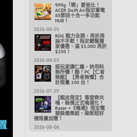
999g「輕」愛爸比！
ACER Swift Air指定筆電
88節送十合一多功能
HUB！
2026-08-05
ROG 戰力全開，再折再
抽不手軟！指定鍵盤獨
家優惠、滿 $3,000 再折
$250！
2026-08-03
挺玩家講仁義，拚用料
無所懼！酷！PC【仁者
無敵】【勇者無懼】合
計限量 100 台！
2026-07-29
【蝦皮限定】毒發齊共
鳴，裝備正式鳴潮化！
Razer ×《鳴潮》限定電
競裝備集結，達妮婭好
禮限量加贈！
2026-08-06