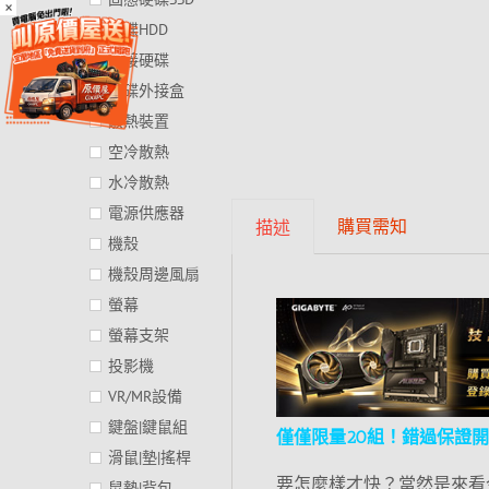
×
硬碟HDD
外接硬碟
硬碟外接盒
散熱裝置
空冷散熱
水冷散熱
電源供應器
購買需知
描述
機殼
機殼周邊風扇
螢幕
螢幕支架
投影機
VR/MR設備
鍵盤|鍵鼠組
僅僅限量20組！錯過保證
滑鼠|墊|搖桿
要怎麼樣才快？當然是來看今
鼠墊|背包