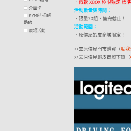
．
微軟 XBOX 極限競速 標準版 F
介面卡
活動數量與時間：
KVM|排插|網
．限量20組，售完截止！
路線
活動範圍：
展場活動
．原價屋蝦皮商城限定！
>>去原價屋門市購買（
點我
>>去原價屋蝦皮商城下單（