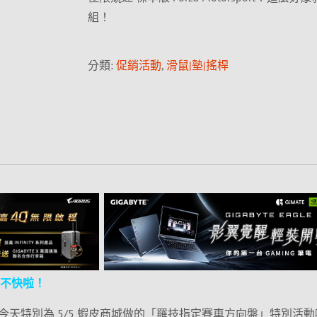
組！
分類:
促銷活動
,
滑鼠|墊|搖桿
開不快啦！
天特別為 5/5 蝦皮商城做的「羅技指定賽車方向盤」特別活動