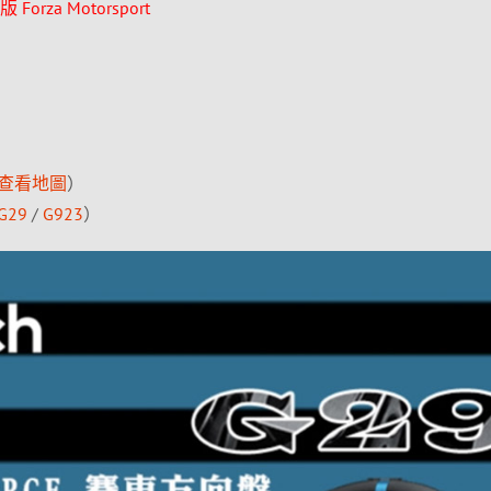
orza Motorsport
查看地圖
）
G29
/
G923
）