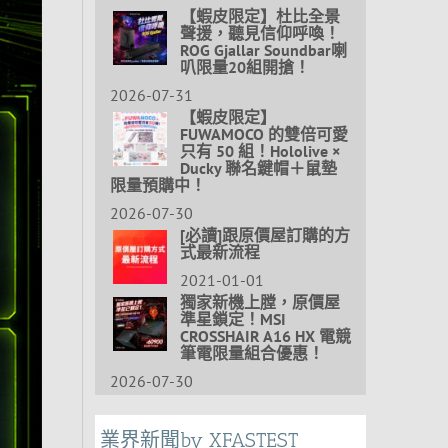
【蝦皮限定】杜比全景
聲援，聽見信仰呼喚！
ROG Gjallar Soundbar喇
叭限量20組開搶！
2026-07-31
【蝦皮限定】
FUWAMOCO 的雙倍可愛
只有 50 組！Hololive ×
Ducky 聯名鍵帽＋鼠墊
限量預購中！
2026-07-30
[必讀]跟原價屋訂購的方
式最新流程
2021-01-01
獨家新機上膛，原價屋
準星鎖定！MSI
CROSSHAIR A16 HX 電競
筆電限量組合優惠！
2026-07-30
業界新聞by XFASTEST