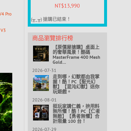
NT$
13,990
V4 Pro
(╥_╥) 搶購已結束！
 V3
商品瀏覽排行榜
）
【原價屋搶購】桌面上
的奢華風景！酷碼
MasterFrame 400 Mesh
Gold…
2026-07-31
走到哪，幻獸都由我掌
握！酷！PC【聖光幻
獸】【混沌幻獸】送你
玩遊戲。
2026-08-01
挺玩家講仁義，拚用料
無所懼！酷！PC【仁者
無敵】【勇者無懼】合
計限量 100 台！
2026-07-29