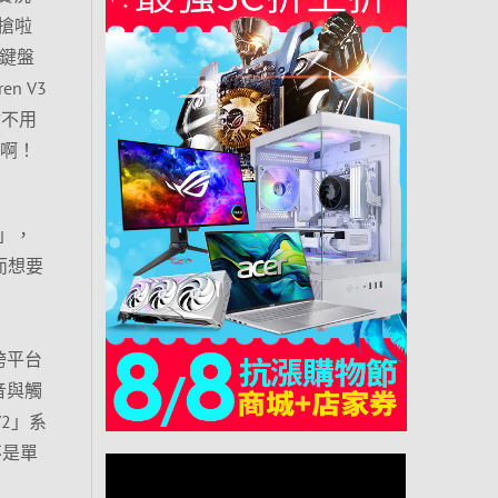
搶啦
」鍵盤
n V3
你不用
光啊！
o」，
！而想要
、跨平台
收音與觸
2」系
不是單