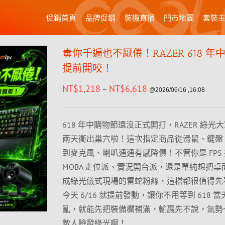
促銷首頁
品牌促銷
裝機直播
門市地圖
套裝
毒你千遍也不厭倦！RAZER 618 年
提前開咬！
NT$
1,218
NT$
6,618
–
@2026/06/16 ,16:08
618 年中購物節還沒正式開打，RAZER 綠光
兩天衝出巢穴啦！這次指定商品從滑鼠、鍵盤
到麥克風、喇叭通通有感降價！不管你是 FPS
MOBA 走位派、實況開台派，還是單純想把桌
成綠光儀式現場的雷蛇粉絲，這檔都很值得先
今天 6/16 就提前發動，讓你不用等到 618 
亂，就能先把裝備欄補滿，輸贏先不說，氣勢
敵人臉發綠光啊！