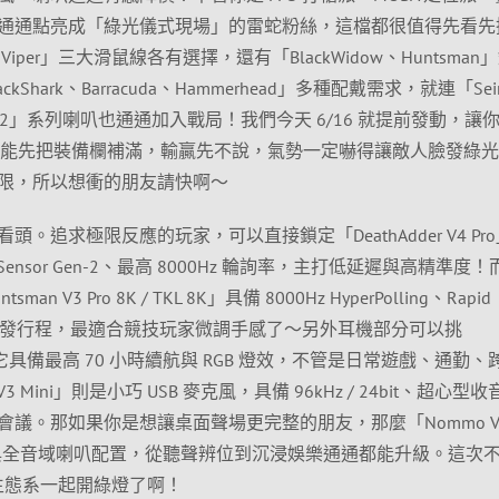
通通點亮成「綠光儀式現場」的雷蛇粉絲，這檔都很值得先看先
der、Viper」三大滑鼠線各有選擇，還有「BlackWidow、Huntsman
hark、Barracuda、Hammerhead」多種配戴需求，就連「Seire
o V2」系列喇叭也通通加入戰局！我們今天 6/16 就提前發動，讓
，就能先把裝備欄補滿，輸贏先不說，氣勢一定嚇得讓敵人臉發綠
限，所以想衝的朋友請快啊～
。追求極限反應的玩家，可以直接鎖定「DeathAdder V4 Pr
ptical Sensor Gen-2、最高 8000Hz 輪詢率，主打低延遲與高精準度
V3 Pro 8K / TKL 8K」具備 8000Hz HyperPolling、Rapid
p 與可調觸發行程，最適合競技玩家微調手感了～另外耳機部分可以挑
oma」，它具備最高 70 小時續航與 RGB 燈效，不管是日常遊戲、通勤
3 Mini」則是小巧 USB 麥克風，具備 96kHz / 24bit、超心型
議。那如果你是想讓桌面聲場更完整的朋友，那麼「Nommo V
 Audio 與全音域喇叭配置，從聽聲辨位到沉浸娛樂通通都能升級。這次
 生態系一起開綠燈了啊！