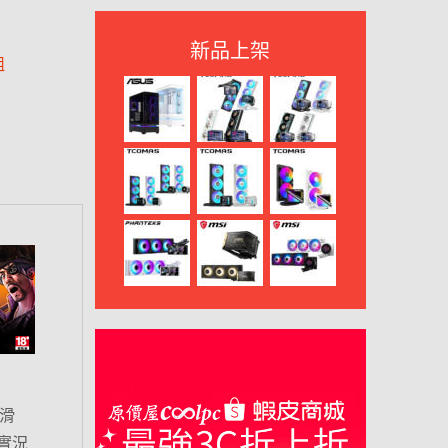
新品上架
組
從滑
實況