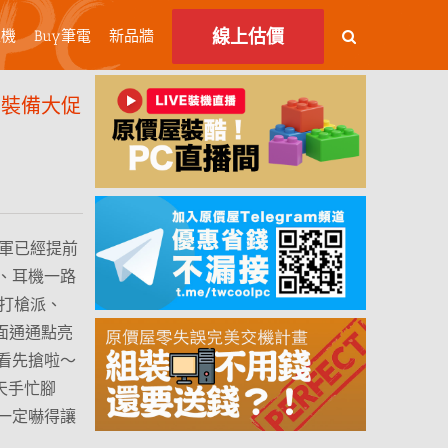
線上估價
主機
Buy筆電
新品牆
中裝備大促
大軍已經提前
、耳機一路
 打槍派、
面通通點亮
看先搶啦～
當天手忙腳
一定嚇得讓