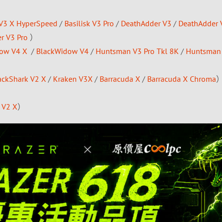
 V3 X HyperSpeed
/
Basilisk V3 Pro
/
DeathAdder V3
/
DeathAdder 
er V3 Pro
）
ow V4 X
/
BlackWidow V4
/
Huntsman V3 Pro Tkl 8K
/
Huntsman
ackShark V2 X
/
Kraken V3X
/
Barracuda X
/
Barracuda X Chroma
V2 X
）