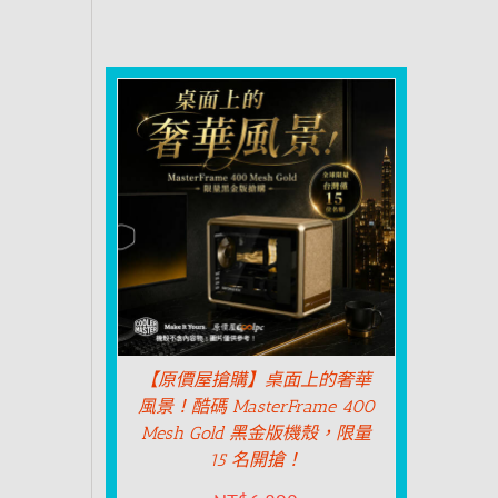
【原價屋搶購】桌面上的奢華
風景！酷碼 MasterFrame 400
Mesh Gold 黑金版機殼，限量
15 名開搶！