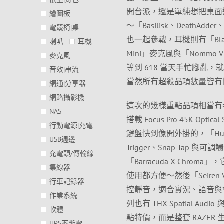
開台派，還是單純想把桌面
繪圖板
～「Basilisk、DeathAd
電競椅|桌
也一起參戰，耳機則有「BlackS
喇叭
耳機
Mini」麥克風與「Nomm
麥克風
等到 618 當天手忙腳亂
音效|串流
當然所有超殺品項數量皆有
網通|分享器
網路攝影機
這次的幾樣重點品項相當有看頭
NAS
搭載 Focus Pro 45K O
行動電源|充電
鍵盤快到像開外掛的，「Huntsman 
USB週邊
Trigger、Snap Ta
充電頭/傳輸線
「Barracuda X Chr
集線器
使用都方便～然後「Seiren V
行車記錄器
控靜音，適合實況、語音與會
作業系統
列也有 THX Spatial
軟體
點特價，而是整套 RAZER
UPS不斷電