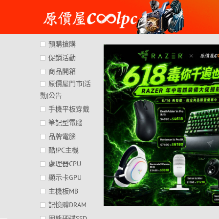
Skip
to
content
預購搶購
促銷活動
商品開箱
原價屋門市|活
動|公告
手機平板穿戴
筆記型電腦
品牌電腦
酷!PC主機
處理器CPU
顯示卡GPU
主機板MB
記憶體DRAM
固態硬碟SSD