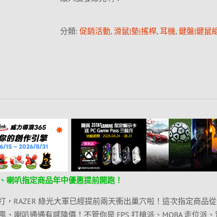
分類:
促銷活動
,
滑鼠|墊|搖桿
,
耳機
,
鍵盤|鍵鼠
、喇叭指定商品年中優惠提前開跑！
開打，RAZER 綠光大軍已經提前兩天衝出巢穴啦！這次指定商品
、喇叭通通有感降價！不管你是 FPS 打槍派、MOBA 走位派、