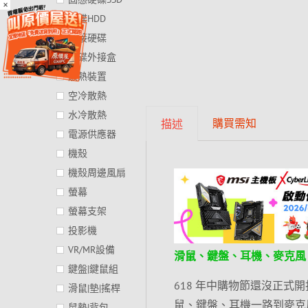
×
硬碟HDD
外接硬碟
硬碟外接盒
散熱裝置
空冷散熱
水冷散熱
購買需知
描述
電源供應器
機殼
機殼周邊風扇
螢幕
螢幕支架
投影機
VR/MR設備
滑鼠、鍵盤、耳機、麥克風
鍵盤|鍵鼠組
618 年中購物節還沒正式
滑鼠|墊|搖桿
鼠、鍵盤、耳機一路到麥克風
鼠墊|背包