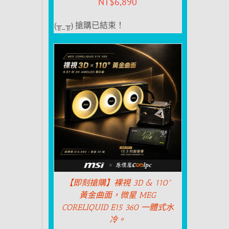
NT$
6,890
(╥_╥) 搶購已結束！
【即刻搶購】裸視 3D & 110°
黃金曲面，微星 MEG
CORELIQUID E15 360 一體式水
冷。