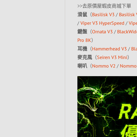
>>去原價屋蝦皮商城下單
滑鼠
（
Basilisk V3
/
Basilisk
/
Viper V3 HyperSpeed
/
Vip
鍵盤
（
Ornata V3
/
BlackWid
Pro 8K
）
耳機
（
Hammerhead V3
/
Bl
麥克風
（
Seiren V3 Mini
）
喇叭
（
Nommo V2
/
Nommo 