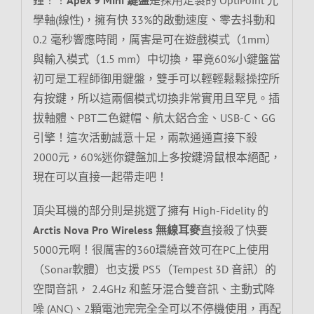
學軸(線性)，擁有快 33%的啟動速度、零去抖動和
0.2 毫秒響應時間，厲害是可在遊戲模式（1mm）
與輸入模式（1.5 mm）中切換，畢竟60%小鍵盤當
初可是工程師御用鍵盤，雙手可以輕輕鬆鬆操控所
有按鍵，所以這兩個模式切換非常實用且罕見。插
拔軸體、PBT二色鍵帽、航太鋁合金、USB-C、GG
引擎！這次活動誠意十足，兩款通通直接下殺
2000元，60%迷你鍵盤加上多按鍵滑鼠根本絕配，
現在可以直接一起帶走吧！
頂尖耳機的部分則是挑選了擁有 High-Fidelity 的
Arctis Nova Pro Wireless 無線耳麥
直接殺了快要
5000元啊！很厲害的360環繞音效可在PC上使用
（Sonar軟體）也支援 PS5（Tempest 3D 音訊）的
空間音訊， 2.4GHz 和藍牙混合雙音訊、主動式降
噪 (ANC)、2顆電池完完全全可以不停機使用，再配