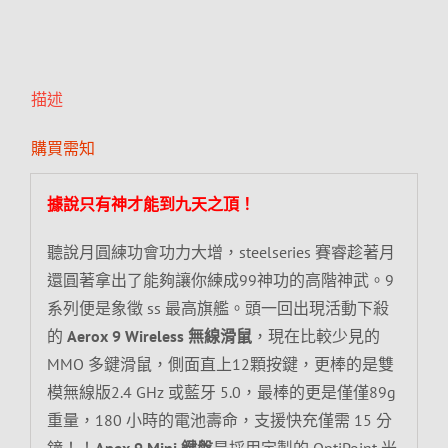
描述
購買需知
據說只有神才能到九天之頂！
聽說月圓練功會功力大增，steelseries 賽睿趁著月
還圓著拿出了能夠讓你練成99神功的高階神武。9
系列便是象徵 ss 最高旗艦。頭一回出現活動下殺
的
Aerox 9 Wireless 無線滑鼠
，現在比較少見的
MMO 多鍵滑鼠，側面直上12顆按鍵，更棒的是雙
模無線版2.4 GHz 或藍牙 5.0，最棒的更是僅僅89g
重量，180 小時的電池壽命，支援快充僅需 15 分
鐘！！
Apex 9 Mini 鍵盤
是採用定製的 OptiPoint 光