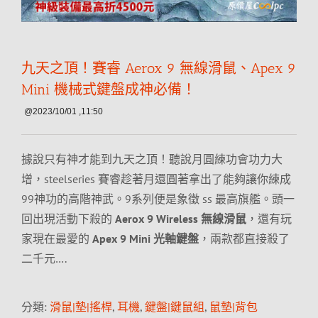
九天之頂！賽睿 Aerox 9 無線滑鼠、Apex 9
Mini 機械式鍵盤成神必備！
@2023/10/01 ,11:50
據說只有神才能到九天之頂！聽說月圓練功會功力大
增，steelseries 賽睿趁著月還圓著拿出了能夠讓你練成
99神功的高階神武。9系列便是象徵 ss 最高旗艦。頭一
回出現活動下殺的
Aerox 9 Wireless 無線滑鼠
，還有玩
家現在最愛的
Apex 9 Mini 光軸鍵盤
，兩款都直接殺了
二千元….
分類:
滑鼠|墊|搖桿
,
耳機
,
鍵盤|鍵鼠組
,
鼠墊|背包