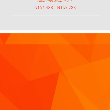
Nintendo Switch 2！
NT$
3,488
NT$
5,288
–