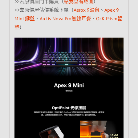
>>去原價屋門市購買（
點我查看地圖
）
>>去原價屋估價系統下單（
Aerox 9滑鼠
、
Apex 9
Mini 鍵盤
、
Arctis Nova Pro無線耳麥
、
QcK Prism鼠
墊
）