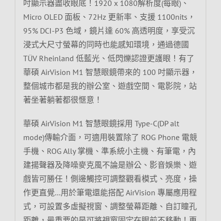
吋顯示器盡收眼底！1920 x 1080解析度(每眼)、
Micro OLED 面板、72Hz 更新率、支援 1100nits，
95% DCI-P3 色域，鏡片達 60% 高透明度，享受沉
浸式大尺寸螢幕的同時也能感知環境，通過德國
TÜV Rheinland 低藍光、低閃爍認證更護眼！有了
華碩 AirVision M1 智慧眼鏡帶來的 100 吋顯示器，
整個城市都是我的辦公室、遊戲空間、電影院，站
著坐著躺著都很愜意！
華碩 AirVision M1 智慧眼鏡採用 Type-C(DP alt
mode)傳輸介面，可適用裝置除了 ROG Phone 電競
手機、ROG Ally 掌機、準系統小主機、有筆電，內
建揚聲器及降噪麥克風不論是辦公、影音娛樂、遊
戲皆可勝任！側邊觸控可調整觀看模式、亮度，操
作更直覺…用於筆電還能搭配 AirVision 專屬應用程
式，可設置多虛擬視窗、調整螢幕距離、自訂瞳孔
距離，最重要的是可將視窗固定在眼前不移動！更