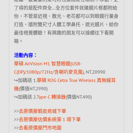
了得的是配件齊全…全方位套件就連鏡片框都附給
你，不管是近視、散光、老花都可以到眼鏡行量身
打造，還附雙尺寸人體工學鼻托、遮光鏡片，給你
最佳視覺體驗！有興趣的朋友可以接續往下看開
箱。
活動內容：
華碩 AirVision M1 智慧眼鏡(USB-
C(DP)/1080p/72Hz/含喇叭麥克風)
, NT.20990
↪加碼送 1.
華碩 ROG Cetra True Wireless 真無線耳
機
(價值NT.2990)
↪加碼送 2.
Type-C 轉接器
(價值NT.490)
>>
去原價屋蝦皮商城下單
>>
去原價屋估價系統第 1 項下單
>>
去看原價屋門市地圖