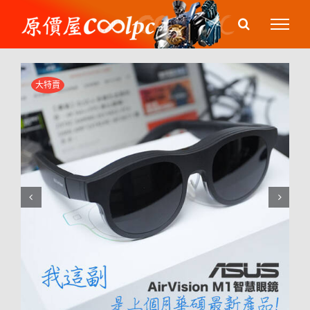
Skip
to
content
大特賣

