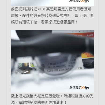
前面提到鏡片達 60% 高透明度是方便使用者感知
環境，配件的遮光鏡片為磁吸式設計，戴上便可隔
絕所有環境干擾，看電影玩遊戲更盡興！
戴上遮光鏡後大概是這感覺啦，隔絕眼鏡後方的光
源，讓眼鏡呈現的畫面更加清晰！