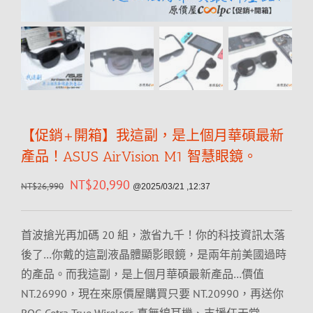
【促銷+開箱】我這副，是上個月華碩最新
產品！ASUS AirVision M1 智慧眼鏡。
NT$
20,990
NT$
26,990
@2025/03/21 ,12:37
首波搶光再加碼 20 組，激省九千！你的科技資訊太落
後了…你戴的這副液晶體顯影眼鏡，是兩年前美國過時
的產品。而我這副，是上個月華碩最新產品…價值
NT.26990，現在來原價屋購買只要 NT.20990，再送你