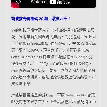
首波搶光再加碼 20 組，激省九千！
你的科技資訊太落後了…你戴的這副液晶體顯影眼
鏡，是兩年前美國過時的產品。而我這副，是上個
月華碩最新產品…價值 NT.26990，現在來原價屋購
買只要 NT.20990，現省六千元之外再送你 ROG
Cetra True Wireless 真無線耳機(價值NT.2990)、支
援任天堂 Switch 的 Type-C 轉接器(價值NT.490)，
前前後後讓你爽賺快一萬元！喜歡的朋友快到全台
原價屋門市購買，或透過原價屋線上估價系統、蝦
皮商城下單！
穿戴裝置最注重的舒適感，華碩 AirVision M1 智慧
眼鏡可謂下足了工夫，重量設計僅 87g 便能將 100