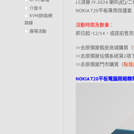
J.S淇譽 JY-2024 喇叭(紅)
介面卡
NOKIA T20平板專用保護套
KVM|排插|網
路線
活動時間及數量：
展場活動
即日起~12/14，或提前售
>>去原價屋蝦皮商城購買（
>>去原價屋估價系統第2項
>>去原價屋門市購買（
點我
NOKIA T20平板電腦開箱精