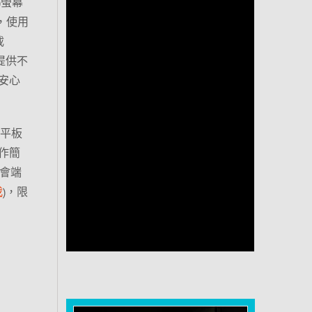
)螢幕
，使用
載
能提供不
安心
用平板
作簡
會端
我
)，限