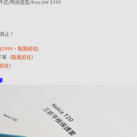
/二件式/時尚造型/Rms:6W $399
完為止！
$5999，點我前往
)
下單（
點我前往
）
前往
）
華