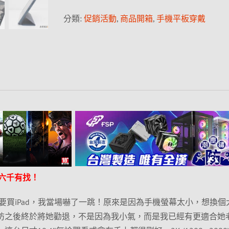
分類:
促銷活動
,
商品開箱
,
手機平板穿戴
然六千有找！
要買iPad，我當場嚇了一跳！原來是因為手機螢幕太小，想換個
防之後終於將她勸退，不是因為我小氣，而是我已經有更適合她