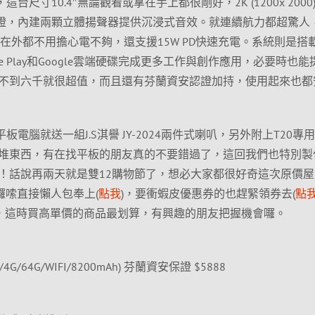
，這台尺寸10.4″無論觀看或拿在手上都很剛好，2K (1200x 2000
認證，內建兩顆立體揚聲器提供沉浸式音效。就連續航力都超驚人
出門在外都不用擔心電不夠，還支援15W PD快速充電。系統則是搭
ogle Play和Google雲端硬碟完成更多工作與創作應用，必要時也
不到六千就很超值，而且還有芬蘭資安認證加持，使用起來也都
0平板電腦就送一組J.S淇譽 JY-2024兩件式喇叭，另外附上T20專
堆東西，有在找平板的朋友真的不要錯過了，這回我們也特別製
！話說再兩天就是雙12購物節了，想必大家都很好奇這次原價屋
囉嗦直接懶人包奉上(
點我
)，要衝蝦皮優惠券的也趕緊領券去(
點
五千，這時買高單價的商品最划算，有興趣的朋友把握機會囉。
10/4G/64G/WIFI/8200mAh) 芬蘭資安保證 $5888