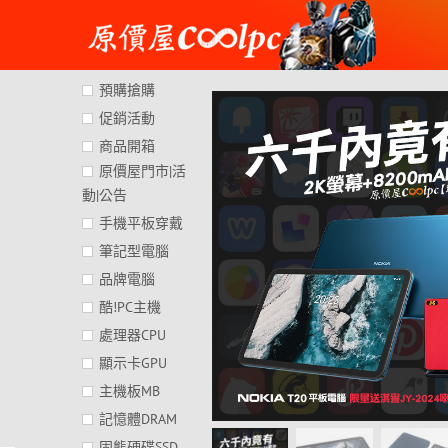
Skip
to
content
預購搶購
促銷活動
商品開箱
原價屋門市|活
動|公告
手機平板穿戴
筆記型電腦
品牌電腦
酷!PC主機
處理器CPU
顯示卡GPU
主機板MB
記憶體DRAM
固態硬碟SSD