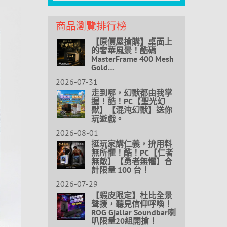
商品瀏覽排行榜
【原價屋搶購】桌面上
的奢華風景！酷碼
MasterFrame 400 Mesh
Gold…
2026-07-31
走到哪，幻獸都由我掌
握！酷！PC【聖光幻
獸】【混沌幻獸】送你
玩遊戲。
2026-08-01
挺玩家講仁義，拚用料
無所懼！酷！PC【仁者
無敵】【勇者無懼】合
計限量 100 台！
2026-07-29
【蝦皮限定】杜比全景
聲援，聽見信仰呼喚！
ROG Gjallar Soundbar喇
叭限量20組開搶！