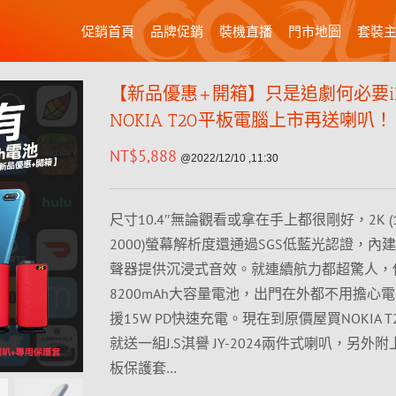
促銷首頁
品牌促銷
裝機直播
門市地圖
套裝
【新品優惠+開箱】只是追劇何必要iPad
NOKIA T20平板電腦上市再送喇叭！
NT$
5,888
@2022/12/10 ,11:30
尺寸10.4″無論觀看或拿在手上都很剛好，2K (1
2000)螢幕解析度還通過SGS低藍光認證，內
聲器提供沉浸式音效。就連續航力都超驚人，
8200mAh大容量電池，出門在外都不用擔心
援15W PD快速充電。現在到原價屋買NOKIA 
就送一組J.S淇譽 JY-2024兩件式喇叭，另外附
板保護套…