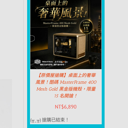
【原價屋搶購】桌面上的奢華
風景！酷碼 MasterFrame 400
Mesh Gold 黑金版機殼，限量
15 名開搶！
NT$
6,890
(╥_╥) 搶購已結束！