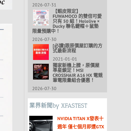
2026-07-31
【蝦皮限定】
FUWAMOCO 的雙倍可愛
只有 50 組！Hololive ×
Ducky 聯名鍵帽＋鼠墊
限量預購中！
2026-07-30
[必讀]跟原價屋訂購的方
式最新流程
2021-01-01
獨家新機上膛，原價屋
準星鎖定！MSI
CROSSHAIR A16 HX 電競
筆電限量組合優惠！
2026-07-30
業界新聞by XFASTEST
NVIDIA TITAN X發表十
週年 僅七個月即遭GTX