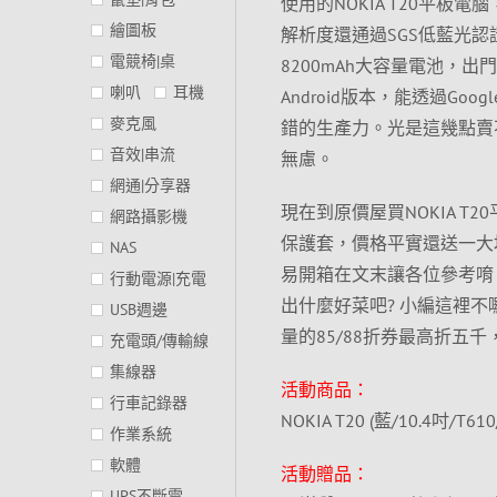
使用的NOKIA T20平板電腦
繪圖板
解析度還通過SGS低藍光
電競椅|桌
8200mAh大容量電池，
喇叭
耳機
Android版本，能透過Go
麥克風
錯的生產力。光是這幾點賣
音效|串流
無慮。
網通|分享器
現在到原價屋買NOKIA T2
網路攝影機
保護套，價格平實還送一大
NAS
易開箱在文末讓各位參考唷
行動電源|充電
出什麼好菜吧? 小編這裡不
USB週邊
量的85/88折券最高折
充電頭/傳輸線
集線器
活動商品：
行車記錄器
NOKIA T20 (藍/10.4吋/T6
作業系統
軟體
活動贈品：
UPS不斷電