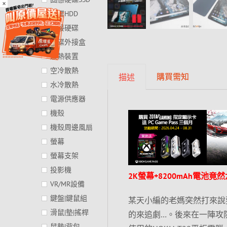
×
硬碟HDD
外接硬碟
硬碟外接盒
散熱裝置
空冷散熱
購買需知
描述
水冷散熱
電源供應器
機殼
機殼周邊風扇
螢幕
螢幕支架
投影機
2K螢幕+8200mAh電池竟
VR/MR設備
鍵盤|鍵鼠組
某天小編的老媽突然打來說
滑鼠|墊|搖桿
的來追劇…。後來在一陣攻
鼠墊|背包