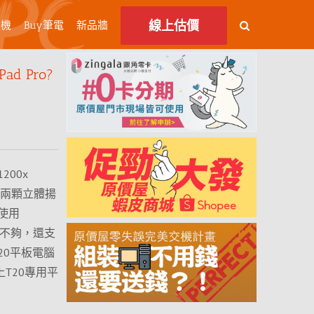
線上估價
主機
Buy筆電
新品牆
 Pro?
200x
建兩顆立體揚
使用
電不夠，還支
T20平板電腦
上T20專用平