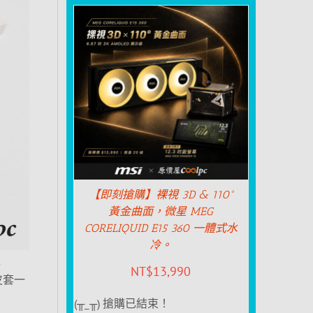
【即刻搶購】裸視 3D & 110°
黃金曲面，微星 MEG
CORELIQUID E15 360 一體式水
冷。
款
NT$
13,990
皮套一
(╥_╥) 搶購已結束！