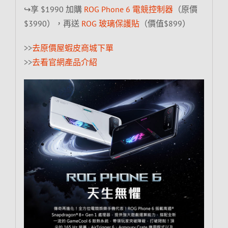
↪享 $1990 加購
ROG Phone 6 電競控制器
（原價
$3990），再送
ROG 玻璃保護貼
（價值$899）
>>
去原價屋蝦皮商城下單
>>
去看官網產品介紹