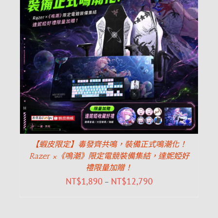
【蝦皮限定】毒發齊共鳴，裝備正式鳴潮化！
Razer ×《鳴潮》限定電競裝備集結，達妮婭好
禮限量加贈！
NT$
1,890
NT$
12,790
–