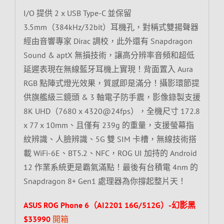
I/O 提供 2 x USB Type-C 並保留
3.5mm（384kHz/32bit）耳機孔，對稱式雙揚聲器
經由音響專家 Dirac 調校，此外還有 Snapdragon
Sound & aptX 無損技術，讓高分辨率音頻和超低
延遲表現在無線藍牙耳機上實現！背面置入 Aura
RGB 點陣式燈光效果，質感即是滿分！攝影環節提
供旗艦級三鏡頭 & 3 軸電子防手震，影像錄製支援
8K UHD（7680 x 4320@24fps），全機尺寸 172.8
x 77 x 10mm、且僅有 239g 的重量，支援螢幕指
紋辨識、人臉辨識、5G 雙 SIM 卡槽，無線技術搭
載 WiFi-6E、BT5.2、NFC，ROG UI 加持的 Android
12 作業系統更是霸氣滿點！最後有台積電 4nm 的
Snapdragon 8+ Gen1 處理器為你撐起整片天！
ASUS ROG Phone 6（AI2201 16G/512G）-幻影黑
$33990
開箱