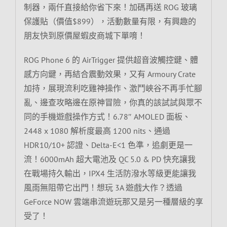
制器，兩仟直接給你省下來！加碼再送 ROG 玻璃
保護貼（價值$899），活動數量有限，有興趣的
朋友快到原價屋蝦皮商城下單唷！
ROG Phone 6 的 AirTrigger 提供超音波觸控鍵、體
感方向鍵，再結合震動效果，又有 Armoury Crate
加持，展現流利吃雞神操作、激鬥峽谷不再手忙腳
亂、邊查攻略邊在原神冒險，你真的該試試與眾不
同的手機遊戲操作方式！6.78″ AMOLED 面板、
2448 x 1080 解析度最高 1200 nits、通過
HDR10/10+ 認證、Delta-E<1 色準，追劇更是一
流！6000mAh 超大電池及 QC 5.0 & PD 快充讓我
在戰場持久輸出，IPX4 生活防潑水等級更能讓我
風雨無阻帶它出門！想玩 3A 遊戲大作？透過
GeForce NOW 雲端串流遊玩那又是另一種層級的享
受了！