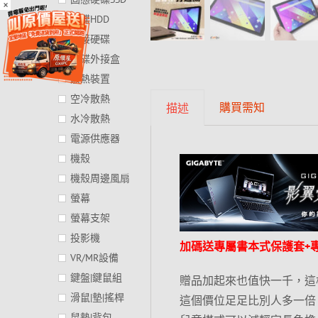
×
硬碟HDD
外接硬碟
硬碟外接盒
散熱裝置
空冷散熱
購買需知
描述
水冷散熱
電源供應器
機殼
機殼周邊風扇
螢幕
螢幕支架
投影機
加碼送專屬書本式保護套+
VR/MR設備
鍵盤|鍵鼠組
贈品加起來也值快一千，這樣
滑鼠|墊|搖桿
這個價位足足比別人多一倍
鼠墊|背包