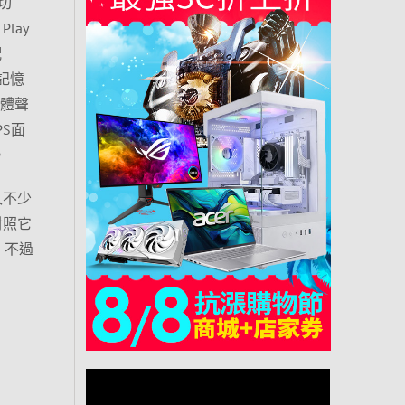
切
lay
配
D記憶
立體聲
PS面
。
入不少
對照它
！不過