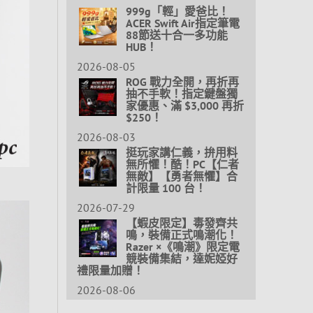
999g「輕」愛爸比！
ACER Swift Air指定筆電
88節送十合一多功能
HUB！
2026-08-05
ROG 戰力全開，再折再
抽不手軟！指定鍵盤獨
家優惠、滿 $3,000 再折
$250！
2026-08-03
挺玩家講仁義，拚用料
無所懼！酷！PC【仁者
無敵】【勇者無懼】合
計限量 100 台！
2026-07-29
【蝦皮限定】毒發齊共
鳴，裝備正式鳴潮化！
Razer ×《鳴潮》限定電
競裝備集結，達妮婭好
禮限量加贈！
2026-08-06