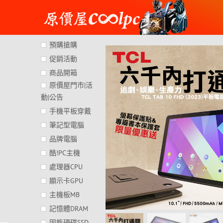
Skip
to
content
預購搶購
促銷活動
商品開箱
原價屋門市|活
動|公告
手機平板穿戴
筆記型電腦
品牌電腦
酷!PC主機
處理器CPU
顯示卡GPU
主機板MB
記憶體DRAM
固態硬碟SSD