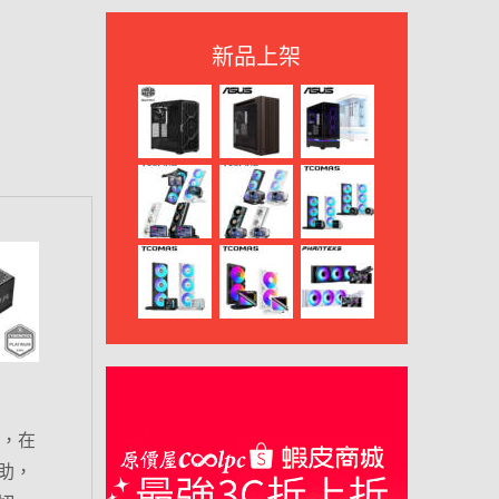
新品上架
M，在
助，