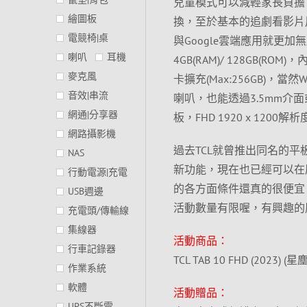
兒童模式可以減輕家長負擔
繪圖板
換，至於基本的追劇看影片用
電競椅|桌
與Google雲端應用就更
喇叭
耳機
4GB(RAM)/ 128GB(
麥克風
卡擴充(Max:256GB)
音效|串流
喇叭，也能透過3.5mm介面或
網通|分享器
板，FHD 1920 x 120
網路攝影機
過去TCL就曾推出同名的平板
NAS
新功能，現在也已經可以在原價屋
行動電源|充電
的各方面條件還真的很便宜
USB週邊
活動數量有限喔，有興趣的
充電頭/傳輸線
集線器
活動商品：
行車記錄器
TCL TAB 10 FHD (2023) (星
作業系統
軟體
活動贈品：
UPS不斷電