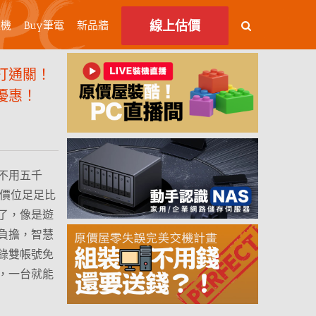
線上估價
主機
Buy筆電
新品牆
打通關！
量優惠！
不用五千
個價位足足比
了，像是遊
負擔，智慧
錄雙帳號免
，一台就能