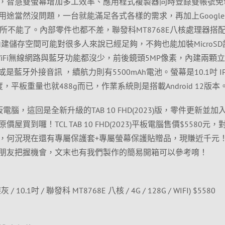
，智慧雙螢幕增加多工效率、應用程式複製器同時登錄雙帳號免
途當然沒問題，一台就能滿足各式各樣的需求，再加上Google P
加無所不能了。內部零件也都不差，聯發科MT8768E八核處理器搭
ROM)，內建儲存空間可能對很多人來說已經足夠，不夠也能加裝MicroS
，當然WiFi無線網路與藍牙功能都沒少，前後鏡頭5MP像素，內建兩顆
是藍牙外接音訊 ，續航力則有5500mAh電池。螢幕是10.1吋 I
0解析度，平板重量也就488g而已，作業系統則是搭載Android 12版本
電腦，這回是全新升級的TAB 10 FHD(2023)版，零件更新並加
買到囉！TCL TAB 10 FHD(2023)平板電腦售價$5580元，
，何況現在還有專屬保護套+專屬螢幕保護貼贈品，現賺近千元
朋友把握機會，文末也有我們製作的簡易開箱可以參考唷！
塵灰 / 10.1吋 / 聯發科 MT8768E 八核 / 4G / 128G / WIFI) $5580