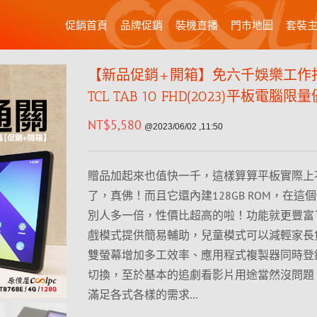
促銷首頁
品牌促銷
裝機直播
門市地圖
套裝
【新品促銷+開箱】免六千娛樂工作
TCL TAB 10 FHD(2023)平板電腦限
NT$
5,580
@2023/06/02 ,11:50
贈品加起來也值快一千，這樣算算平板實際上
了，真佛！而且它還內建128GB ROM，在這
別人多一倍，性價比超高的啦！功能就更豐富
戲模式提供簡易輔助，兒童模式可以減輕家長
雙螢幕增加多工效率、應用程式複製器同時登
切換，至於基本的追劇看影片用途當然沒問題
滿足各式各樣的需求…