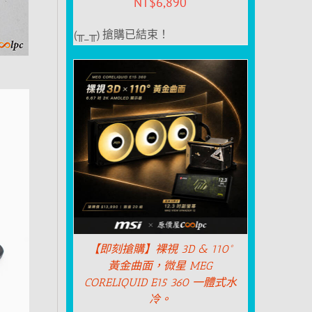
NT$
6,890
(╥_╥) 搶購已結束！
【即刻搶購】裸視 3D & 110°
黃金曲面，微星 MEG
CORELIQUID E15 360 一體式水
冷。