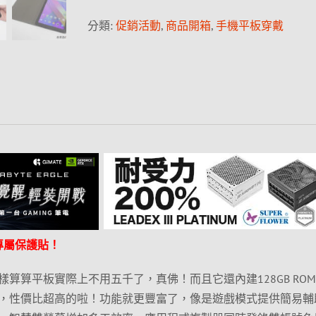
分類:
促銷活動
,
商品開箱
,
手機平板穿戴
專屬保護貼！
算算平板實際上不用五千了，真佛！而且它還內建128GB RO
，性價比超高的啦！功能就更豐富了，像是遊戲模式提供簡易輔