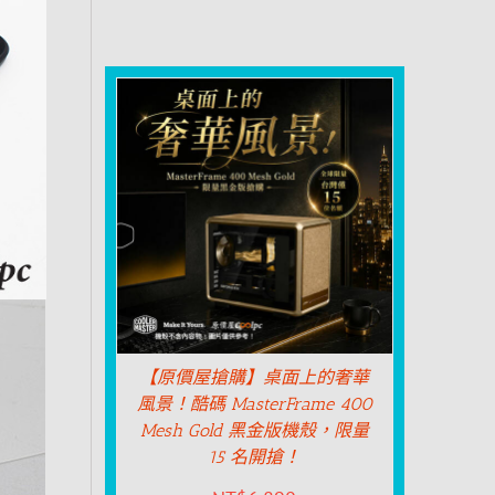
【原價屋搶購】桌面上的奢華
風景！酷碼 MasterFrame 400
Mesh Gold 黑金版機殼，限量
15 名開搶！