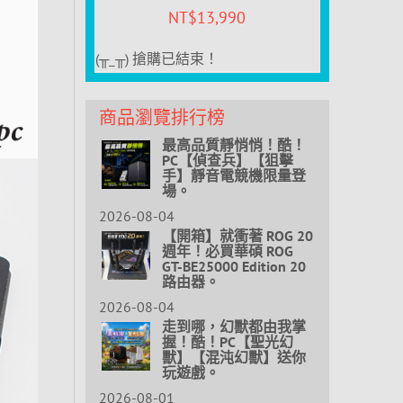
NT$
13,990
(╥_╥) 搶購已結束！
商品瀏覽排行榜
最高品質靜悄悄！酷！
PC【偵查兵】【狙擊
手】靜音電競機限量登
場。
2026-08-04
【開箱】就衝著 ROG 20
週年！必買華碩 ROG
GT-BE25000 Edition 20
路由器。
2026-08-04
走到哪，幻獸都由我掌
握！酷！PC【聖光幻
獸】【混沌幻獸】送你
玩遊戲。
2026-08-01