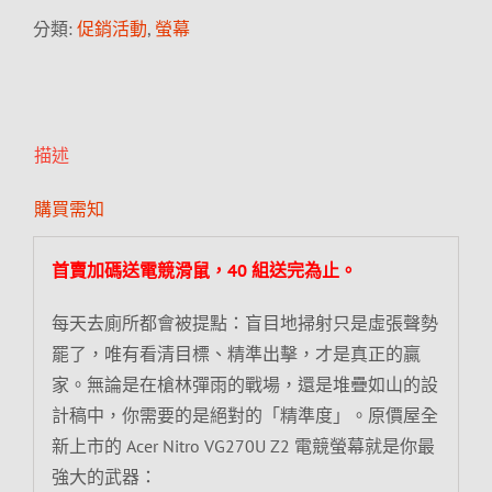
分類:
促銷活動
,
螢幕
描述
購買需知
首賣加碼送電競滑鼠，40 組送完為止。
每天去廁所都會被提點：盲目地掃射只是虛張聲勢
罷了，唯有看清目標、精準出擊，才是真正的贏
家。無論是在槍林彈雨的戰場，還是堆疊如山的設
計稿中，你需要的是絕對的「精準度」。原價屋全
新上市的 Acer Nitro VG270U Z2 電競螢幕就是你最
強大的武器：