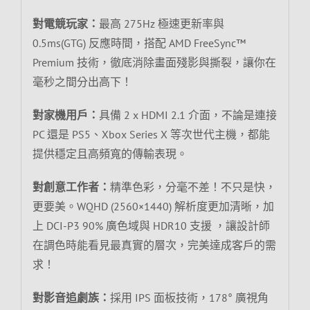
對電競玩家：
最高 275Hz 極速更新率與
0.5ms(GTG) 反應時間，搭配 AMD FreeSync™
Premium 技術，徹底消除畫面殘影與撕裂，讓你在
毫秒之間分出高下！
對家機用戶：
具備 2 x HDMI 2.1 介面，不論是連接
PC 還是 PS5、Xbox Series X 等次世代主機，都能
提供穩定且高頻寬的傳輸表現。
對創意工作者：
精準色彩，分毫不差！不只是快，
更要美。WQHD (2560×1440) 解析度更加清晰，加
上 DCI-P3 90% 廣色域與 HDR10 支援 ，讓設計師
在調色時能看見最真實的層次，完美達成客戶的需
求！
對影音追劇族：
採用 IPS 面板技術，178° 廣視角