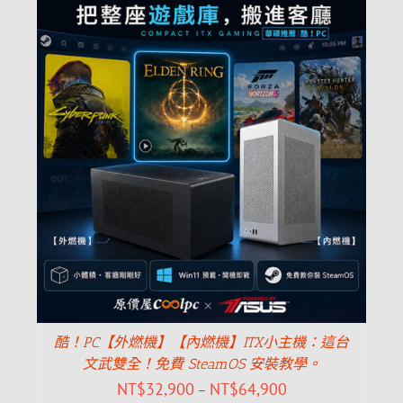
酷！PC【外燃機】【內燃機】ITX小主機：這台
文武雙全！免費 SteamOS 安裝教學。
NT$
32,900
NT$
64,900
–