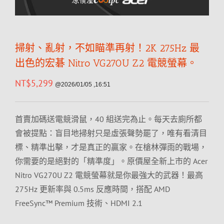
掃射、亂射，不如瞄準再射！2K 275Hz 最
出色的宏碁 Nitro VG270U Z2 電競螢幕。
NT$
5,299
@2026/01/05 ,16:51
首賣加碼送電競滑鼠，40 組送完為止。每天去廁所都
會被提點：盲目地掃射只是虛張聲勢罷了，唯有看清目
標、精準出擊，才是真正的贏家。在槍林彈雨的戰場，
你需要的是絕對的「精準度」。原價屋全新上市的 Acer
Nitro VG270U Z2 電競螢幕就是你最強大的武器！最高
275Hz 更新率與 0.5ms 反應時間，搭配 AMD
FreeSync™ Premium 技術、HDMI 2.1