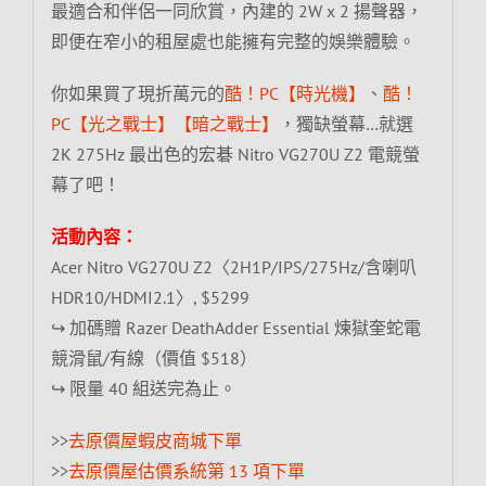
最適合和伴侶一同欣賞，內建的 2W x 2 揚聲器，
即便在窄小的租屋處也能擁有完整的娛樂體驗。
你如果買了現折萬元的
酷！PC【時光機】
、
酷！
PC【光之戰士】【暗之戰士】
，獨缺螢幕…就選
2K 275Hz 最出色的宏碁 Nitro VG270U Z2 電競螢
幕了吧！
活動內容：
Acer Nitro VG270U Z2〈2H1P/IPS/275Hz/含喇叭
HDR10/HDMI2.1〉, $5299
↪ 加碼贈 Razer DeathAdder Essential 煉獄奎蛇電
競滑鼠/有線（價值 $518）
↪ 限量 40 組送完為止。
>>
去原價屋蝦皮商城下單
>>
去原價屋估價系統第 13 項下單