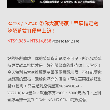
34″2K/ 32″4K 帶你大贏特贏！華碩指定電
競螢幕雙11優惠上線！
NT$
9,988
NT$
14,888
–
@2023/11/04 ,12:01
好的遊戲體驗，你的螢幕肯定是功不可沒，所以找螢幕
時更要認真挑選才是，好的螢幕真的能帶你上天堂呀！
今天特別為大家推薦兩款華碩電競顯示器，不僅能讓你
遊戲贏的漂亮，還給你漂亮的價格。現在華碩提前釋出
雙11優惠，只要是到原價屋買VG34VQL3A、
VG32UQA1A螢幕，就能享有2900、3000元折扣，上網
登錄再賺一隻TUF GAMING M3 GEN II電競滑鼠…