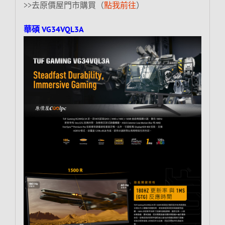
>>去原價屋門市購買（
點我前往
）
華碩 VG34VQL3A