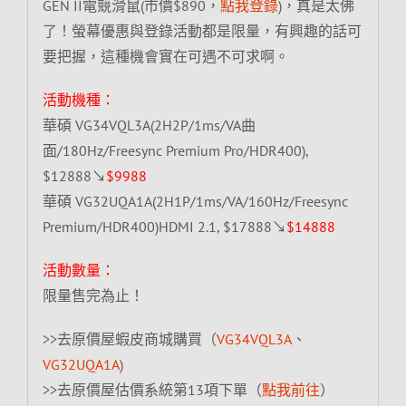
GEN II電競滑鼠(市價$890，
點我登錄
)，真是太佛
了！螢幕優惠與登錄活動都是限量，有興趣的話可
要把握，這種機會實在可遇不可求啊。
活動機種：
華碩 VG34VQL3A(2H2P/1ms/VA曲
面/180Hz/Freesync Premium Pro/HDR400),
$12888↘
$9988
華碩 VG32UQA1A(2H1P/1ms/VA/160Hz/Freesync
Premium/HDR400)HDMI 2.1, $17888↘
$14888
活動數量：
限量售完為止！
>>去原價屋蝦皮商城購買（
VG34VQL3A
、
VG32UQA1A
)
>>去原價屋估價系統第13項下單（
點我前往
）