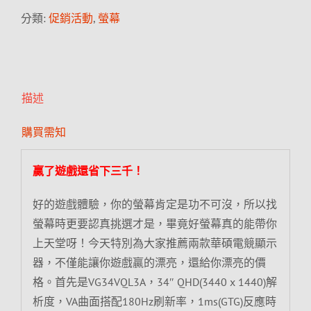
分類:
促銷活動
,
螢幕
描述
購買需知
贏了遊戲還省下三千！
好的遊戲體驗，你的螢幕肯定是功不可沒，所以找
螢幕時更要認真挑選才是，畢竟好螢幕真的能帶你
上天堂呀！今天特別為大家推薦兩款華碩電競顯示
器，不僅能讓你遊戲贏的漂亮，還給你漂亮的價
格。首先是VG34VQL3A，34″ QHD(3440 x 1440)解
析度，VA曲面搭配180Hz刷新率，1ms(GTG)反應時