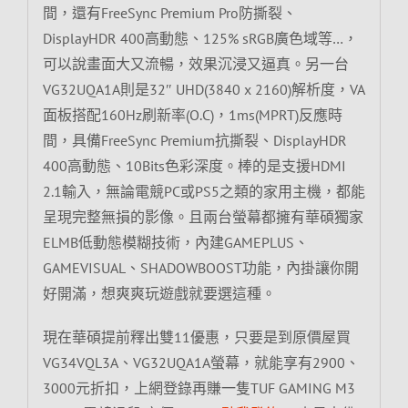
間，還有FreeSync Premium Pro防撕裂、
DisplayHDR 400高動態、125% sRGB廣色域等…，
可以說畫面大又流暢，效果沉浸又逼真。另一台
VG32UQA1A則是32″ UHD(3840 x 2160)解析度，VA
面板搭配160Hz刷新率(O.C)，1ms(MPRT)反應時
間，具備FreeSync Premium抗撕裂、DisplayHDR
400高動態、10Bits色彩深度。棒的是支援HDMI
2.1輸入，無論電競PC或PS5之類的家用主機，都能
呈現完整無損的影像。且兩台螢幕都擁有華碩獨家
ELMB低動態模糊技術，內建GAMEPLUS、
GAMEVISUAL、SHADOWBOOST功能，內掛讓你開
好開滿，想爽爽玩遊戲就要選這種。
現在華碩提前釋出雙11優惠，只要是到原價屋買
VG34VQL3A、VG32UQA1A螢幕，就能享有2900、
3000元折扣，上網登錄再賺一隻TUF GAMING M3