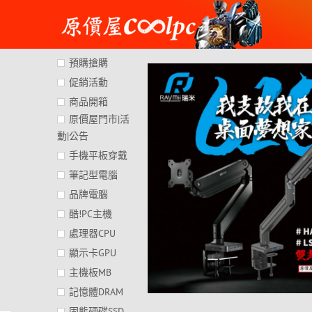
Skip
to
content
預購搶購
促銷活動
商品開箱
原價屋門市|活
動|公告
手機平板穿戴
筆記型電腦
品牌電腦
酷!PC主機
處理器CPU
顯示卡GPU
主機板MB
記憶體DRAM
固態硬碟SSD