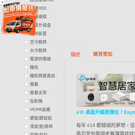
×
硬碟HDD
外接硬碟
硬碟外接盒
散熱裝置
空冷散熱
水冷散熱
購買需知
描述
電源供應器
機殼
機殼周邊風扇
螢幕
螢幕支架
投影機
VR/MR設備
618 桌面升級趁現在！Ray
鍵盤|鍵鼠組
每年 618 都錯過的夢想
滑鼠|墊|搖桿
再忍受你那個老舊彈簧吱吱
鼠墊|背包