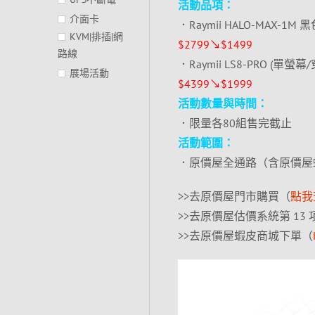
活動品項：
介面卡
．Raymii HALO-MAX-1M 
KVM|排插|網
$2799↘$1499
路線
．Raymii LS8-PRO (單螢幕
展場活動
$4399↘$1999
活動數量與時間：
．限量各80組售完截止
活動範圍：
．原價屋全通路（含原價屋
>>去原價屋門市購買（
點我
>>去原價屋估價系統第 13
>>去原價屋蝦皮商城下單（