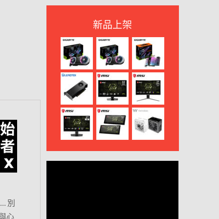
新品上架
… 別
與心