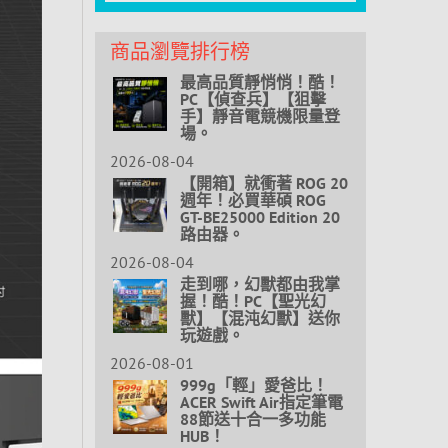
商品瀏覽排行榜
最高品質靜悄悄！酷！
PC【偵查兵】【狙擊
手】靜音電競機限量登
場。
2026-08-04
【開箱】就衝著 ROG 20
週年！必買華碩 ROG
GT-BE25000 Edition 20
路由器。
2026-08-04
走到哪，幻獸都由我掌
握！酷！PC【聖光幻
獸】【混沌幻獸】送你
玩遊戲。
2026-08-01
999g「輕」愛爸比！
ACER Swift Air指定筆電
88節送十合一多功能
HUB！