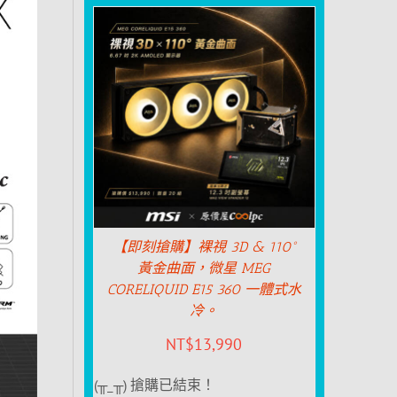
【即刻搶購】裸視 3D & 110°
黃金曲面，微星 MEG
CORELIQUID E15 360 一體式水
冷。
NT$
13,990
(╥_╥) 搶購已結束！