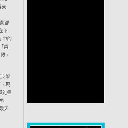
幕支
追劇都
在下
支架中的
「桌
有限，
買支架
折，現
還能疊
免
幾天