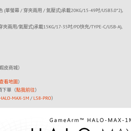
黑色 (單螢幕 / 穿夾兩用 / 氣壓式)承載20KG/15-49吋/USB3.0*2),
/穿夾兩用/氣壓式)承載15KG/17-35吋/PD快充/TYPE-C/USB-A),
蝦皮商城）
查看地圖
）
 項下單（
點我前往
）
HALO-MAX-1M
/
LS8-PRO
）