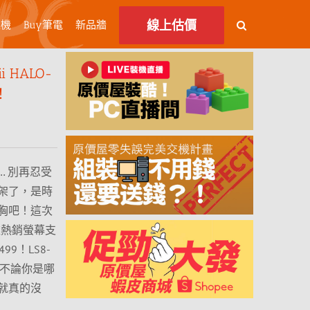
線上估價
主機
Buy筆電
新品牆
 HALO-
！
 別再忍受
架了，是時
胸吧！這次
兩款熱銷螢幕支
99！LS8-
現在不論你是哪
就真的沒