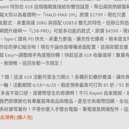
ymii 特別在 618 這個檔期直接給你雙倍誠意，祭出兩款熱銷螢
到以為看錯咧～「HALO-MAX-1M」原價 $2799，現在只要
壓式、承重高達 20KG 與搭配 USB3.0 雙孔的特性，從辦公到
間升級啊～「LS8-PRO」可是多功能的款式，原價 $4399，現
B-A、Type-C 還有 PD 快充，承重力更強、擴充性也爆表，根本是
作狂的夢幻組合喲！現在不論你是哪種桌面配置，這兩款都支援
 Easy～調整順手角度隨你轉！快趁這波 618 收最值得！數量
、救頸椎，這回全都一次搞定！
優惠？錯！這波 618 活動可是全力開火！各種折扣疊好疊滿，讓你
！活動期間 6/18～6/20，蝦皮領券最高可打到 85 折／92 
多買多省不是口號，是實際發生的奇蹟啊！不只 Raymii 自家開殺，
券！我們原價屋也有專屬直降商品與贈品，甚至也有蝦幣回饋、全站
等超多好康等著你！不管你要入手整台電腦、筆電還是周邊配件，這
點此領券
) (
懶人包
)