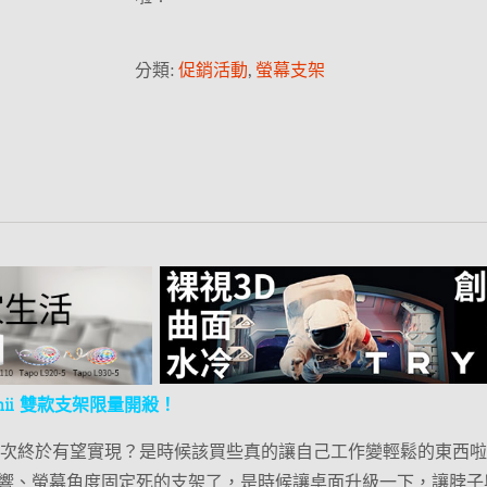
分類:
促銷活動
,
螢幕支架
mii 雙款支架限量開殺！
，這次終於有望實現？是時候該買些真的讓自己工作變輕鬆的東西啦
響、螢幕角度固定死的支架了，是時候讓桌面升級一下，讓脖子