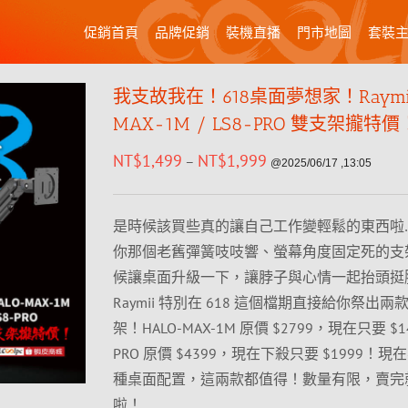
促銷首頁
品牌促銷
裝機直播
門市地圖
套裝
我支故我在！618桌面夢想家！Raymii
MAX-1M / LS8-PRO 雙支架攏特價
NT$
1,499
NT$
1,999
–
@2025/06/17 ,13:05
是時候該買些真的讓自己工作變輕鬆的東西啦…
你那個老舊彈簧吱吱響、螢幕角度固定死的支
候讓桌面升級一下，讓脖子與心情一起抬頭挺
Raymii 特別在 618 這個檔期直接給你祭出
架！HALO-MAX-1M 原價 $2799，現在只要 $14
PRO 原價 $4399，現在下殺只要 $1999！
種桌面配置，這兩款都值得！數量有限，賣完
啦！