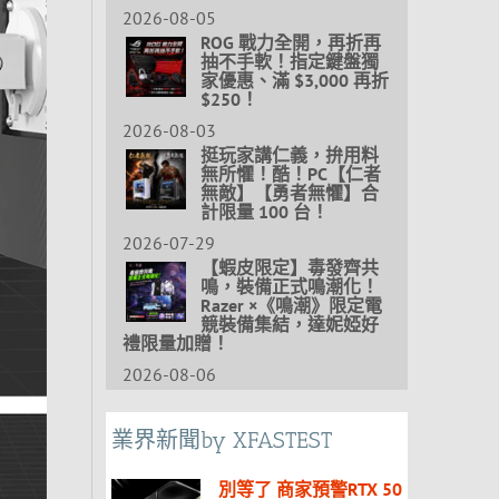
2026-08-05
ROG 戰力全開，再折再
抽不手軟！指定鍵盤獨
家優惠、滿 $3,000 再折
$250！
2026-08-03
挺玩家講仁義，拚用料
無所懼！酷！PC【仁者
無敵】【勇者無懼】合
計限量 100 台！
2026-07-29
【蝦皮限定】毒發齊共
鳴，裝備正式鳴潮化！
Razer ×《鳴潮》限定電
競裝備集結，達妮婭好
禮限量加贈！
2026-08-06
業界新聞by XFASTEST
別等了 商家預警RTX 50