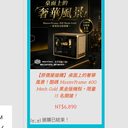
【原價屋搶購】桌面上的奢華
風景！酷碼 MasterFrame 400
Mesh Gold 黑金版機殼，限量
15 名開搶！
NT$
6,890
(╥_╥) 搶購已結束！