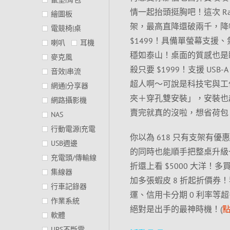
情一起抬頭挺胸吧！這次 Ra
繪圖板
架，最高直降還破兩千，降幅大
電競椅|桌
$1499！具備單螢幕支援、氣
喇叭
耳機
穩如泰山！桌面的質感也是瞬
麥克風
殺只要 $1999！支援 US
音效|串流
超人啊～可說是科技宅與工
網通|分享器
夾＋穿孔雙安裝」，安裝也超
網路攝影機
賣完就真的沒啦，想省荷包
NAS
行動電源|充電
你以為 618 只有支架有
USB週邊
的同時也能順手把整桌升級一輪
充電頭/傳輸線
折還上看 $5000 大洋！
集線器
加多張蝦皮 8 折起折價
行車記錄器
運、信用卡分期 0 利率
作業系統
絕對是出手的最神時機！(
軟體
UPS不斷電