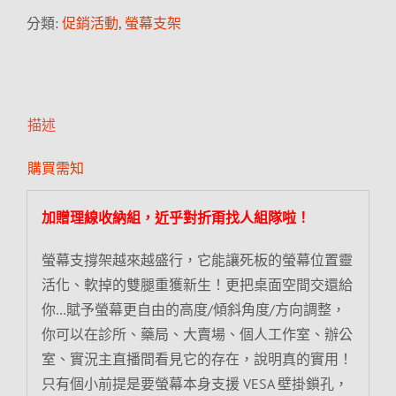
分類:
促銷活動
,
螢幕支架
描述
購買需知
加贈理線收納組，近乎對折甭找人組隊啦！
螢幕支撐架越來越盛行，它能讓死板的螢幕位置靈
活化、軟掉的雙腿重獲新生！更把桌面空間交還給
你…賦予螢幕更自由的高度/傾斜角度/方向調整，
你可以在診所、藥局、大賣場、個人工作室、辦公
室、實況主直播間看見它的存在，說明真的實用！
只有個小前提是要螢幕本身支援 VESA 壁掛鎖孔，