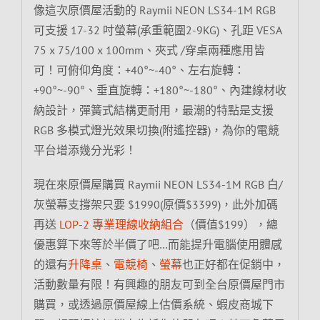
像這次原價屋活動的 Raymii NEON LS34-1M RGB
可支援 17-32 吋螢幕(承重範圍2-9KG)、孔距 VESA
75 x 75/100 x 100mm、夾式 /穿桌兩種應用皆
可！可俯仰角度：+40°~-40°、左右旋轉：
+90°~-90°、垂直旋轉：+180°~-180°、內建線材收
納設計，彈簧式結構更耐用，最潮的特點是支援
RGB 多模式燈光效果切換(附遙控器)，為你的電競
平台增添幾分光彩！
現在來原價屋購買 Raymii NEON LS34-1M RGB 白/
灰螢幕支撐架只要 $1990(原價$3399)，此外加碼
再送
LOP-2 專業理線收納組合
（價值$199），總
優惠算下來等於半價了吧…而能提升電腦使用體感
的還有
升降桌
、
電競椅
、
螢幕
也正好都在促銷中，
活動數量有限！有興趣的朋友可到全台原價屋門市
購買，或透過原價屋線上估價系統、蝦皮商城下