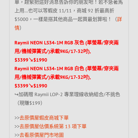
單，趕緊把這好消息告訴你的朋友吧！若不急著馬
上用…也可以等蝦皮 11/11，商城 92 折最高折
$5000，一樣是搭其他商品一起買最划算啦！（
詳
情
）
Raymii NEON LS34-1M RGB 灰色 (單螢幕/穿夾兩
用/機械彈簧式/)承載9KG/17-32吋),
$3399↘$1990
Raymii NEON LS34-1M RGB 白色 (單螢幕/穿夾兩
用/機械彈簧式/)承載9KG/17-32吋),
$3399↘$1990
↪加碼贈 Raymii LOP-2 專業理線收納組合/不挑色
（現賺$199）
>>
去原價屋蝦皮商城下單
>>
去原價屋估價系統第 13 項下單
>>
去看原價屋門市地圖