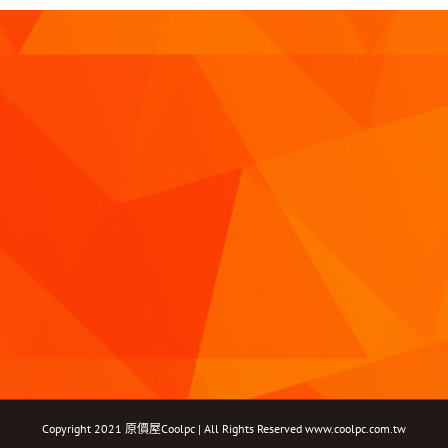
Copyright 2021 原價屋Coolpc | All Rights Reserved
www.coolpc.com.tw