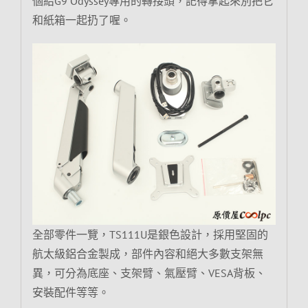
個給G9 Odyssey專用的轉接頭，記得拿起來別把它
和紙箱一起扔了喔。
全部零件一覽，TS111U是銀色設計，採用堅固的
航太級鋁合金製成，部件內容和絕大多數支架無
異，可分為底座、支架臂、氣壓臂、VESA背板、
安裝配件等等。