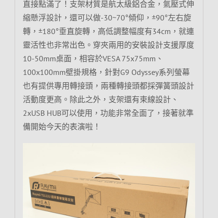
直接點滿了！支架材質是航太級鋁合金，氣壓式伸
縮懸浮設計，還可以做-30~70°傾仰，±90°左右旋
轉，±180°垂直旋轉，高低調整幅度有34cm，就連
靈活性也非常出色。穿夾兩用的安裝設計支援厚度
10-50mm桌面，相容於VESA 75x75mm、
100x100mm壁掛規格，針對G9 Odyssey系列螢幕
也有提供專用轉接頭，兩種轉接頭都採彈簧頭設計
活動度更高。除此之外，支架還有束線設計、
2xUSB HUB可以使用，功能非常全面了，接著就準
備開始今天的表演啦！