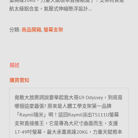
重高達20KG，力量天賦根本直接點滿了！支架材質是
航太級鋁合金，氣壓式伸縮懸浮設計…
分類:
商品開箱
,
螢幕支架
描述
購買需知
竟敢大放厥詞說要舉起我大哥G9 Odyssey，到底是
哪個這麼囂張? 原來是人體工學支架第一品牌
「Raymii瑞米」啊！這回Raymii派出TS111U螢幕
支架直接推王，它是專為大尺寸曲面而生，支援
17-49吋螢幕，最大承重高達20KG，力量天賦根本