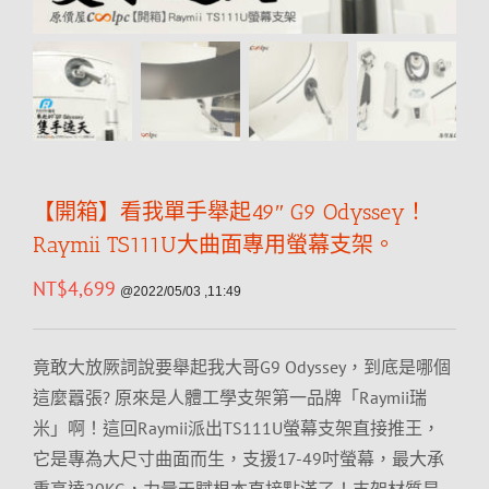
【開箱】看我單手舉起49″ G9 Odyssey！
Raymii TS111U大曲面專用螢幕支架。
NT$
4,699
@2022/05/03 ,11:49
竟敢大放厥詞說要舉起我大哥G9 Odyssey，到底是哪個
這麼囂張? 原來是人體工學支架第一品牌「Raymii瑞
米」啊！這回Raymii派出TS111U螢幕支架直接推王，
它是專為大尺寸曲面而生，支援17-49吋螢幕，最大承