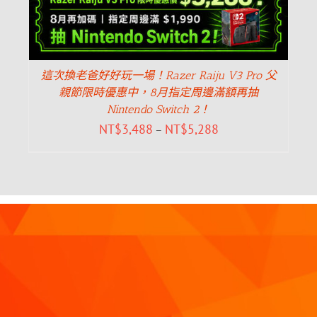
這次換老爸好好玩一場！Razer Raiju V3 Pro 父
親節限時優惠中，8月指定周邊滿額再抽
Nintendo Switch 2！
NT$
3,488
NT$
5,288
–