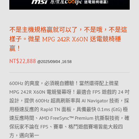
不是主機規格贏就可以了，不是哦，不是這
樣子。微星 MPG 242R X60N 送電競椅穩
贏！
NT$
22,888
@2025/09/04 ,16:58
600Hz 的爽度，必須親自體驗！當然還得配上微星
MPG 242R X60N 電競螢幕呀！最適合 FPS 遊戲的 24 吋
設計，提供 600Hz 超高刷新率與 AI Navigator 技術，採
用極速反應的 Rapid TN 面板，具備最快 0.1ms (GtG) 極
速反應時間、AMD FreeSync™ Premium 抗撕裂技術，確
保玩家不論在 FPS、賽車、格鬥遊戲賽場皆能大殺四
方，邁向第一