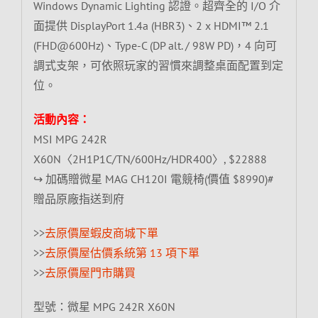
Windows Dynamic Lighting 認證。超齊全的 I/O 介
面提供 DisplayPort 1.4a (HBR3)、2 x HDMI™ 2.1
(FHD@600Hz)、Type-C (DP alt. / 98W PD)，4 向可
調式支架，可依照玩家的習慣來調整桌面配置到定
位。
活動內容：
MSI MPG 242R
X60N〈2H1P1C/TN/600Hz/HDR400〉, $22888
↪ 加碼贈微星 MAG CH120I 電競椅(價值 $8990)#
贈品原廠指送到府
>>
去原價屋蝦皮商城下單
>>
去原價屋估價系統第 13 項下單
>>
去原價屋門市購買
型號：微星 MPG 242R X60N