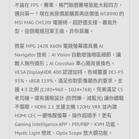
不論在 FPS、賽車、格鬥遊戲賽場皆能大殺四方，
邁向第一！現在來原價屋購買再送價值 NT.8990 的
MSI MAG CH120I 電競椅，超舒適支撐、霸氣外
型，這個電競冠軍王座，非你莫屬。
微星 MPG 242R X60N 電競螢幕還具備 AI
Navigator 技術：AI Vision 自動增強暗區細節，讓
敵人無所遁形；AI Crosshair 準心隨背景換色。
VESA DisplayHDR 400 認證加持，色域覆蓋 DCI-P3
93%、sRGB 119%，滿足你對影像顯色的要求。支
援 4:3 比例 (1280×960、1024×768)，完美滿足 CS
老司機。還有護眼設計 (防閃爍、減藍光) 讓你續戰
不傷眼，HDMI 2.1 支援主機 120Hz VRR 並內建
HDMI CEC 一鍵喚醒螢幕，操作超順手！更有
Gaming Intelligence APP、PIP/PBP、KVM 功能、
Mystic Light 燈效、Optix Scope 放大鏡功能，