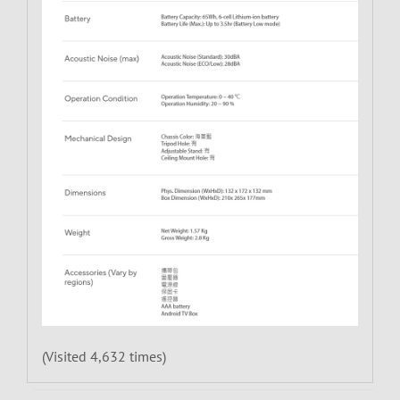
(Visited 4,632 times)