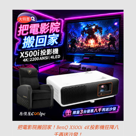
大特賣
把電影院搬回家！BenQ X500i 4K投影機狂降八
千再送沙發！