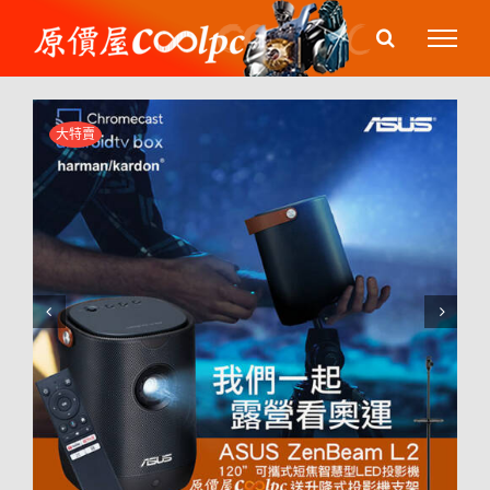
Skip
to
content
大特賣

