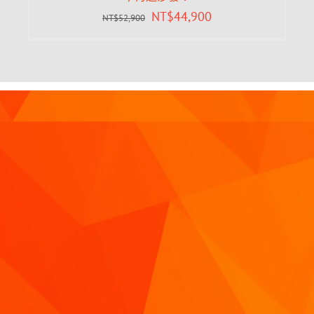
NT$
44,900
NT$
52,900