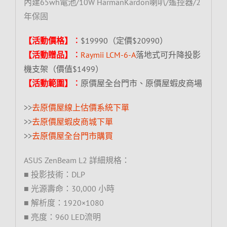
內建65wh電池/10W HarmanKardon喇叭/遙控器/2
年保固
【活動價格】︰
$19990（定價$20990）
【活動贈品】︰
Raymii LCM-6-A
落地式可升降投影
機支架（價值$1499）
【活動範圍】︰
原價屋全台門市、原價屋蝦皮商場
>>
去原價屋線上估價系統下單
>>
去原價屋蝦皮商城下單
>>
去原價屋全台門市購買
ASUS ZenBeam L2 詳細規格：
■ 投影技術：DLP
■ 光源壽命：30,000 小時
■ 解析度：1920×1080
■ 亮度：960 LED流明