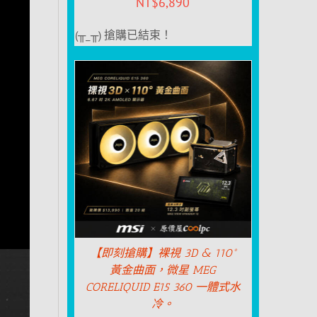
NT$
6,890
(╥_╥) 搶購已結束！
【即刻搶購】裸視 3D & 110°
黃金曲面，微星 MEG
CORELIQUID E15 360 一體式水
冷。