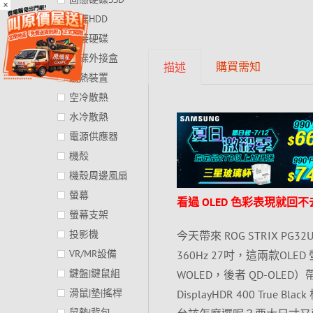
×
硬碟HDD
外接硬碟
硬碟外接盒
購買需知
描述
散熱裝置
空冷散熱
水冷散熱
電源供應器
機殼
機殼周邊風扇
螢幕
看過 OLED 色彩表現就回
螢幕支架
投影機
今天帶來 ROG STRIX PG32U
VR/MR設備
360Hz 27吋，這兩款OLE
鍵盤|鍵鼠組
WOLED，後者 QD-OLED）帶來
滑鼠|墊|搖桿
DisplayHDR 400 T
鼠墊|背包