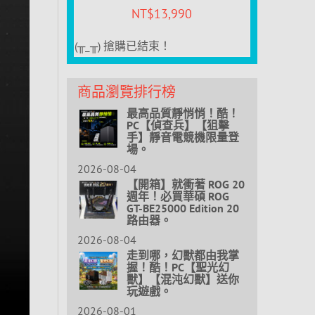
NT$
13,990
(╥_╥) 搶購已結束！
商品瀏覽排行榜
最高品質靜悄悄！酷！
PC【偵查兵】【狙擊
手】靜音電競機限量登
場。
2026-08-04
【開箱】就衝著 ROG 20
週年！必買華碩 ROG
GT-BE25000 Edition 20
路由器。
2026-08-04
走到哪，幻獸都由我掌
握！酷！PC【聖光幻
獸】【混沌幻獸】送你
玩遊戲。
2026-08-01