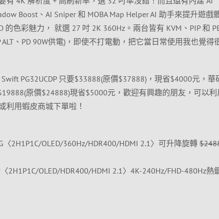
 4K 解析度 + 高刷新率，選 32 吋準沒錯！而且還有內建 AI
 Shadow Boost、AI Sniper 和 MOBA Map Helper AI 助手來提升
色彩魅力， 就選 27 吋 2K 360Hz。兩台皆有 KVM、PIP 和 PB
DP ALT、PD 90W供電)，即使不打電動，把它當日常使用我也覺得
ift PG32UCDP 只要$33888(原價$37888)，現省$4000元，華
NG 只要$19888(原價$24888)現省$5000元，歡迎有興趣的朋友，可以
或利用蝦皮商城下單啦！
CDNG〈2H1P1C/OLED/360Hz/HDR400/HDMI 2.1〉可升降旋轉
$248
DP〈2H1P1C/OLED/HDR400/HDMI 2.1〉4K-240Hz/FHD-480H