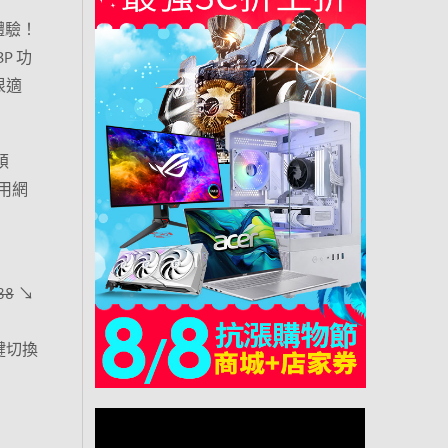
遊戲體驗！
P 功
很適
碩
利用網
88
↘
z熱鍵切換