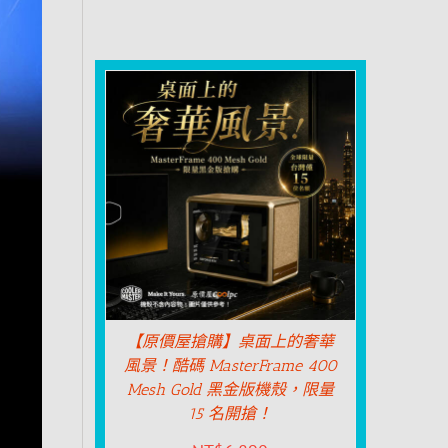
【原價屋搶購】桌面上的奢華
風景！酷碼 MasterFrame 400
Mesh Gold 黑金版機殼，限量
15 名開搶！