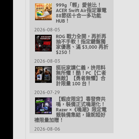
999g「輕」愛爸比！
ACER Swift Air指定筆電
88節送十合一多功能
HUB！
2026-08-05
ROG 戰力全開，再折再
抽不手軟！指定鍵盤獨
家優惠、滿 $3,000 再折
$250！
2026-08-03
挺玩家講仁義，拚用料
無所懼！酷！PC【仁者
無敵】【勇者無懼】合
計限量 100 台！
2026-07-29
【蝦皮限定】毒發齊共
鳴，裝備正式鳴潮化！
Razer ×《鳴潮》限定電
競裝備集結，達妮婭好
禮限量加贈！
2026-08-06