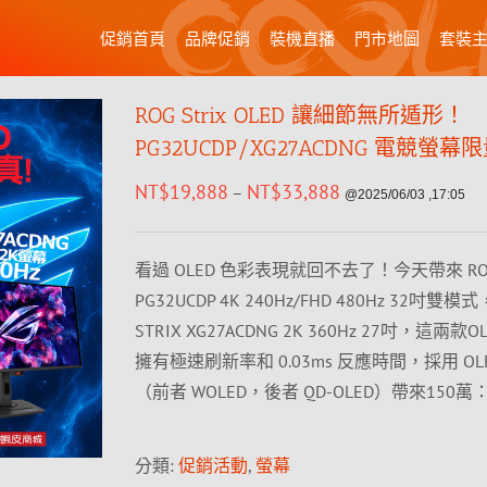
促銷首頁
品牌促銷
裝機直播
門市地圖
套裝
ROG Strix OLED 讓細節無所遁形！
PG32UCDP/XG27ACDNG 電競螢
NT$
19,888
NT$
33,888
–
@2025/06/03 ,17:05
看過 OLED 色彩表現就回不去了！今天帶來 ROG 
PG32UCDP 4K 240Hz/FHD 480Hz 32吋雙模式
STRIX XG27ACDNG 2K 360Hz 27吋，這兩款
擁有極速刷新率和 0.03ms 反應時間，採用 OL
（前者 WOLED，後者 QD-OLED）帶來150萬：
分類:
促銷活動
,
螢幕