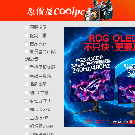
Skip
to
content
預購搶購
促銷活動
商品開箱
原價屋門市|活
動|公告
手機平板穿戴
筆記型電腦
品牌電腦
酷!PC主機
處理器CPU
顯示卡GPU
主機板MB
記憶體DRAM
固態硬碟SSD