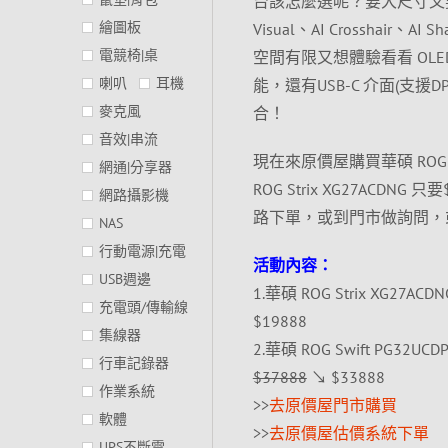
台該怎麼選呢？要大尺寸又要有
繪圖板
Visual、AI Crosshair、AI
電競椅|桌
空間有限又想體驗看看 OLED 的
喇叭
耳機
能，還有USB-C 介面(支援
麥克風
合！
音效|串流
現在來原價屋購買華碩 ROG Sw
網通|分享器
ROG Strix XG27ACD
網路攝影機
路下單，或到門市做詢問，
NAS
行動電源|充電
活動內容：
USB週邊
1.華碩 ROG Strix XG27A
充電頭/傳輸線
$19888
集線器
2.華碩 ROG Swift PG32UC
行車記錄器
$37888
↘ $33888
作業系統
>>
去原價屋門市購買
軟體
>>
去原價屋估價系統下單
UPS不斷電