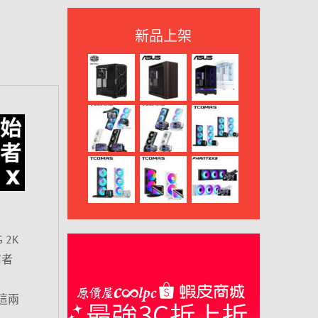
新品上架
 2K
前者
！這兩