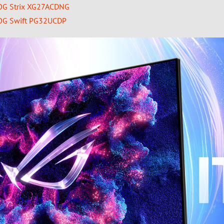
trix XG27ACDNG
wift PG32UCDP