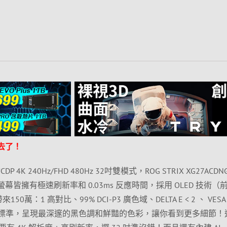
不去了！
CDP 4K 240Hz/FHD 480Hz 32吋雙模式，ROG STRIX XG27ACDNG
D 螢幕皆擁有極速刷新率和 0.03ms 反應時間，採用 OLED 技術（
150萬：1 高對比、99% DCI-P3 廣色域、DELTA E < 2 、 VESA
rue Black 標準，呈現最深邃的黑色調和鮮豔的色彩，讓你看到更多細節