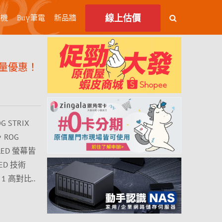
線上估價
主機
Buy筆電
新品牆
幕限量優惠！
STRIX
，ROG
OLED 螢幕皆
ED 技術
1 高對比..