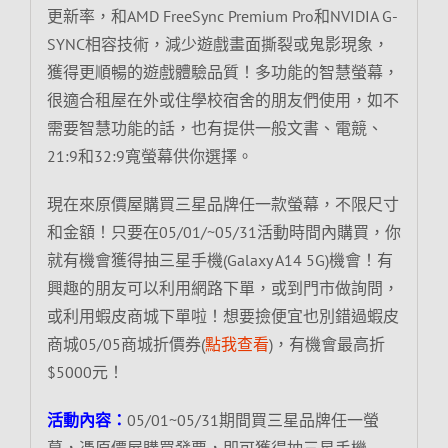
更新率，和AMD FreeSync Premium Pro和NVIDIA G-
SYNC相容技術，減少遊戲畫面撕裂或鬼影現象，
獲得更順暢的遊戲體驗品質！多功能的智慧螢幕，
很適合租屋在外或住學校宿舍的朋友們使用，如不
需要智慧功能的話，也有提供一般文書、電競、
21:9和32:9寬螢幕供你選擇。
現在來原價屋購買三星品牌任一款螢幕，不限尺寸
和金額！只要在05/01/~05/31活動時間內購買，你
就有機會獲得抽三星手機(Galaxy A14 5G)機會！有
興趣的朋友可以利用網路下單，或到門市做詢問，
或利用蝦皮商城下單啦！想要撿便宜也別錯過蝦皮
商城05/05商城折價券(
點我查看
)，有機會最高折
$5000元！
活動內容：
05/01~05/31期間買三星品牌任一螢
幕，憑原價屋購買發票，即可獲得抽三星手機