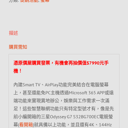
分類:
促銷活動
,
螢幕
描述
購買需知
憑原價屋購買發票，有機會再抽價值$7990元手
機！
內建Smart TV、AirPlay功能完美結合在電腦螢幕
上，甚至還能免PC主機透過Microsoft 365 APP或遠
端功能來實現異地辦公，娛樂與工作需求一次滿
足！這些智慧聯網功能只有特定型號才有，像是先
前小編開箱的三星Odyssey G7 S32BG700EC電競螢
幕(
看開箱
)就具備以上功能，並且還有4K、144Hz