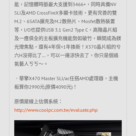
能，記憶體時脈最大支援到3466+，同時具備NV
SLI及AMD CrossFireX多顯卡技術，更有完善的雙
M.2、6SATA擴充及M.2散熱片、Mosfet散熱裝置
等，I/O也提供USB 3.1 Gen2 Type C，高階晶片組
及一應俱全的主板擴充機能勢如破竹，瞬間成為鎂
光燈焦點，還有4年保+1年換新！X370晶片組的兮
六H沒得比了…，可以一邊涼快去了，你只是個過
氣藝人ㄎㄎ～。
．華擎X470 Master SLI/ac任搭AMD處理器，主機
板算你2990元(原價4090元)！
原價屋線上估價系統：
http://www.coolpc.com.tw/evaluate.php