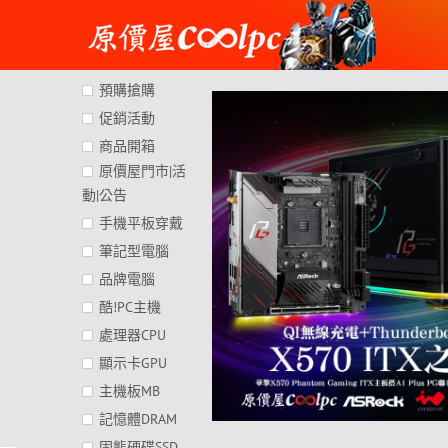
Skip
to
content
預購搶購
促銷活動
商品開箱
原價屋門市|活
動|公告
手機平板穿戴
筆記型電腦
品牌電腦
酷!PC主機
處理器CPU
顯示卡GPU
主機板MB
記憶體DRAM
固態硬碟SSD