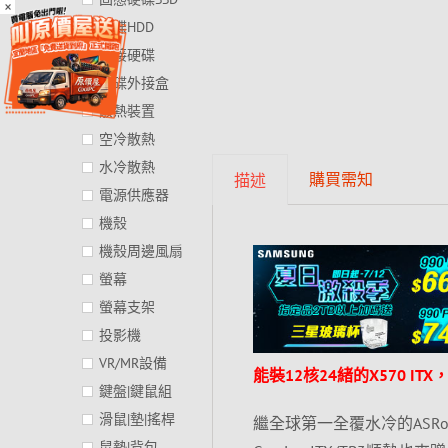
×
硬碟HDD
外接硬碟
硬碟外接盒
散熱裝置
空冷散熱
水冷散熱
購買需知
描述
電源供應器
機殼
機殼周邊風扇
螢幕
螢幕支架
投影機
VR/MR設備
能裝12核24緒的X570 IT
鍵盤|鍵鼠組
滑鼠|墊|搖桿
繼全球第一全覆水冷的ASRock
鼠墊|背包