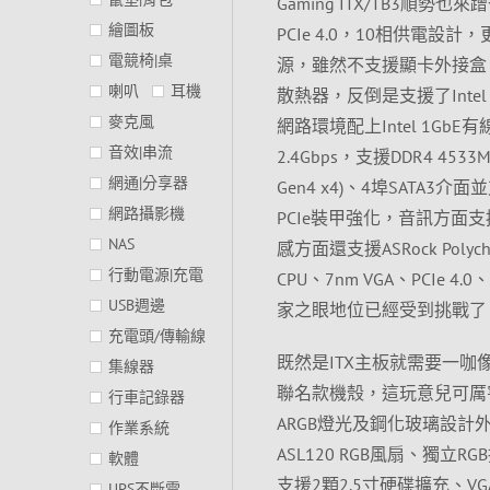
Gaming ITX/TB3順勢
繪圖板
PCIe 4.0，10相供電設計，更帶出T
電競椅|桌
源，雖然不支援顯卡外接盒，
喇叭
耳機
散熱器，反倒是支援了Int
麥克風
網路環境配上Intel 1GbE有線
音效|串流
2.4Gbps，支援DDR4 4533M
網通|分享器
Gen4 x4)、4埠SATA3
網路攝影機
PCIe裝甲強化，音訊方面支援7.1
NAS
感方面還支援ASRock Pol
行動電源|充電
CPU、7nm VGA、PCIe 4
USB週邊
家之眼地位已經受到挑戰了
充電頭/傳輸線
既然是ITX主板就需要一咖像樣的IT
集線器
聯名款機殼，這玩意兒可厲害了
行車記錄器
ARGB燈光及鋼化玻璃設計外，更
作業系統
ASL120 RGB風扇、獨
軟體
支援2顆2.5寸硬碟擴充、VG
UPS不斷電