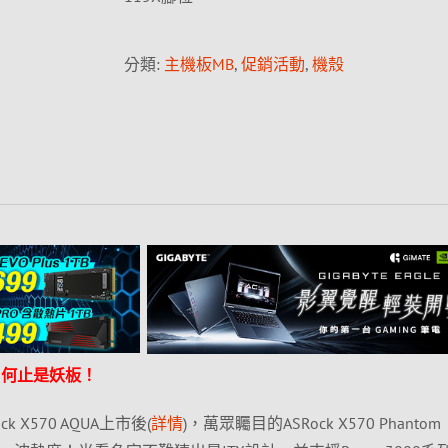
分類:
主機板MB
,
促銷活動
,
機殼
X，何止是妖板！
 X570 AQUA上市後(
詳情
)，萬眾矚目的ASRock X570 Phantom