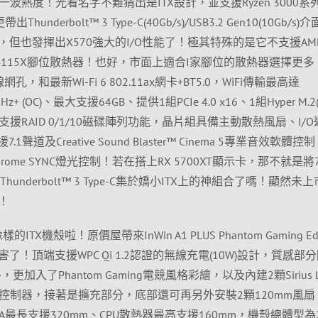
也來蹭一波熱度！光看名字不難猜出是ITX設計，並支援Ryzen 3000系
hunderbolt™ 3 Type-C(40Gb/s)/USB3.2 Gen10(10Gb/s)
但也發揮出X570強大的I/O性能了！極其特殊的是它不支援AM
el 115X腳位散熱器！也好，市面上適合I家腳位的散熱器選擇更多
網孔，和最新Wi-Fi 6 802.11ax網卡+BT5.0，WiFi傳輸最高達
Hz+ (OC)、最大支援64GB、提供1組PCIe 4.0 x16、1組Hyper M.2(
介面並支援RAID 0/1/10磁碟陣列功能，晶片組具備主動散熱風扇、I/
聲道及Creative Sound Blaster™ Cinema 5專業音效軟體控
ychrome SYNC燈光控制！若在搭上RX 5700XT顯示卡，那不就是將
.0、Thunderbolt™ 3 Type-C集於嬌小ITX上的神組合了嗎！顯然未
！
X機殼啦！原價屋帶來InWin A1 PLUS Phantom Gaming Edi
！頂端支援WPC Qi 1.2認證的無線充電(10W)設計，質感部
加入了Phantom Gaming電競風格彩繪，以及內建2顆Sirius L
立RGB控制器，接著是擴充部分，底部還可再另外安裝2顆120mm風
A最長支援320mm、CPU散熱器最高支援160mm，機殼總體型為27