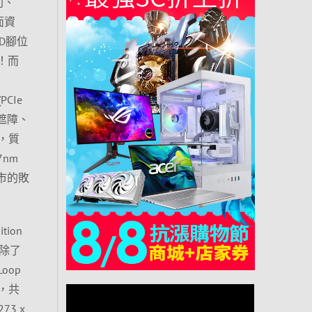
列、
介面資
D腳位
！而
PCIe
O遮障、
制，質
7nm
上市的敗
tion
分除了
oop
扇，共
3 x