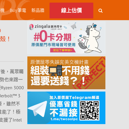
線上估價
主機
Buy筆電
新品牆
0
名機殼！
上市後，萬眾矚
TB3順勢也來蹭一
en 3000
bolt™ 3
介面資源，雖然不
O性能了！極
了Intel