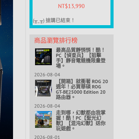
NT$
13,990
(╥_╥) 搶購已結束！
商品瀏覽排行榜
最高品質靜悄悄！酷！
PC【偵查兵】【狙擊
手】靜音電競機限量登
場。
2026-08-04
【開箱】就衝著 ROG 20
週年！必買華碩 ROG
GT-BE25000 Edition 20
路由器。
2026-08-04
走到哪，幻獸都由我掌
握！酷！PC【聖光幻
獸】【混沌幻獸】送你
玩遊戲。
2026-08-01