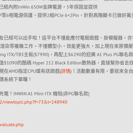
是已經內附InWin 650W金牌電源，5年保固並提供
TP/OPP等6相電源保護，提供2組PCIe 6+2Pin，針對高階顯卡已做好
本的朋友已經可以出手啦！這平台不僅能應付電競遊戲、掛模擬器，亦
D渲染等複雜工作，不僅體型小，效能更強大，加上現在來原價
Gaming ITX/TB3主板($7990)，再配上$6290的迎廣 A1 Plus PG聯
1090的酷碼 Hyper 212 Black Edition散熱器，直接幫你省
在AMD指定CPU還有送遊戲(
詳情
)！活動數量有限，要就來全
價系統下單囉！
NWIN A1 Mini-ITX 機殼(非PG聯名款)
B2/viewtopic.php?f=73&t=248940
valuate.php