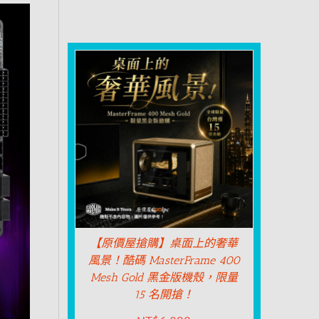
【原價屋搶購】桌面上的奢華
風景！酷碼 MasterFrame 400
Mesh Gold 黑金版機殼，限量
15 名開搶！