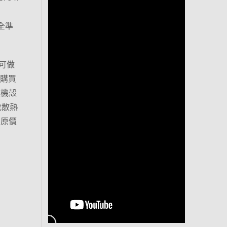
萬全準
可做
屋購買
名款機殼
去找散熱
台原價