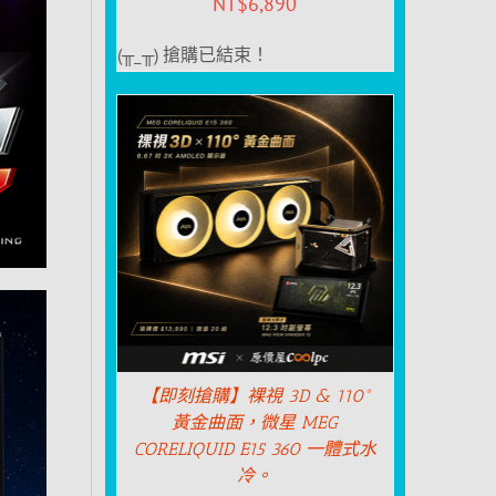
NT$
6,890
(╥_╥) 搶購已結束！
【即刻搶購】裸視 3D & 110°
黃金曲面，微星 MEG
CORELIQUID E15 360 一體式水
冷。