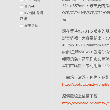
224 x 357mm，最重要的
介面卡
OCP/OVP/UVP/SCP/O
KVM|排插|網
路線
備！
展場活動
還在等待X570 ITX版
影音剪輯、大容量輸出、3
ASRock X570 Phantom 
(內附金牌650W)，就送你價值$
器的煩惱，當然你更別忘記現
屋門市購買，或利用線上估
【開箱】漂浮、迷你、我能充電！I
http://coolpc.com.tw/phpB
原價屋線上估價下統：
http://www.coolpc.com.tw/e