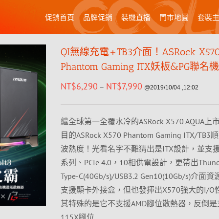
促銷首頁
品牌促銷
裝機直播
門市地圖
套裝
QI無線充電+TB3介面！ASRock X57
Phantom Gaming ITX妖板&PG聯
NT$
6,290
NT$
7,990
–
@2019/10/04 ,12:02
繼全球第一全覆水冷的ASRock X570 AQUA
目的ASRock X570 Phantom Gaming ITX/
波熱度！光看名字不難猜出是ITX設計，並支援Ryz
系列、PCIe 4.0，10相供電設計，更帶出Thunder
Type-C(40Gb/s)/USB3.2 Gen10(10Gb/s)
支援顯卡外接盒，但也發揮出X570強大的I/
其特殊的是它不支援AMD腳位散熱器，反倒是支援
115X腳位