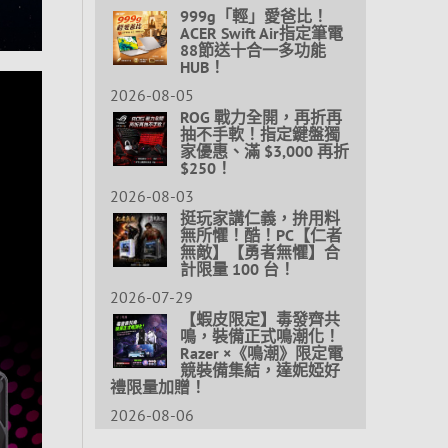
999g「輕」愛爸比！
ACER Swift Air指定筆電
88節送十合一多功能
HUB！
2026-08-05
ROG 戰力全開，再折再
抽不手軟！指定鍵盤獨
家優惠、滿 $3,000 再折
$250！
2026-08-03
挺玩家講仁義，拚用料
無所懼！酷！PC【仁者
無敵】【勇者無懼】合
計限量 100 台！
2026-07-29
【蝦皮限定】毒發齊共
鳴，裝備正式鳴潮化！
Razer ×《鳴潮》限定電
競裝備集結，達妮婭好
禮限量加贈！
2026-08-06