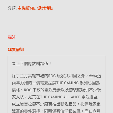
分類:
主機板MB
,
促銷活動
描述
購買需知
豈止平價應該叫超值！
除了主打高端市場的ROG 玩家共和國之外，華碩這
兩年力推的平價電競品牌TUF GAMING 系列也因為
價格、ROG 下放的電競元素以及套裝感吸引不少玩
家入坑，尤其在TUF GAMING ALLIANCE 電競聯盟
成立後更拉攏不少廠商推出聯名產品，提供玩家更
豐富的零件選擇，同時保有信仰套裝感，而在六月