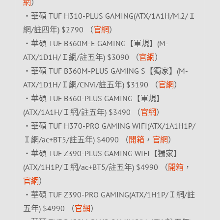
網
）
‧華碩 TUF H310-PLUS GAMING(ATX/1A1H/M.2/Ｉ
網/註四年) $2790 （
官網
）
‧華碩 TUF B360M-E GAMING【軍規】(M-
ATX/1D1H/Ｉ網/註五年) $3090 （
官網
）
‧華碩 TUF B360M-PLUS GAMING S【獨家】(M-
ATX/1D1H/Ｉ網/CNVi/註五年) $3190 （
官網
）
‧華碩 TUF B360-PLUS GAMING【軍規】
(ATX/1A1H/Ｉ網/註五年) $3490 （
官網
）
‧華碩 TUF H370-PRO GAMING WIFI(ATX/1A1H1P/
Ｉ網/ac+BT5/註五年) $4090 （
開箱
，
官網
）
‧華碩 TUF Z390-PLUS GAMING WIFI【獨家】
(ATX/1H1P/Ｉ網/ac+BT5/註五年) $4990 （
開箱
，
官網
）
‧華碩 TUF Z390-PRO GAMING(ATX/1H1P/Ｉ網/註
五年) $4990 （
官網
）