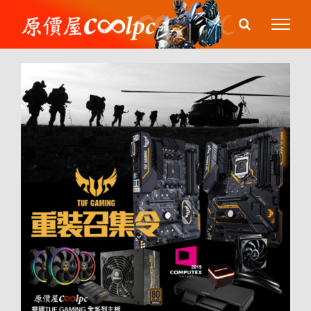
Skip
to
content