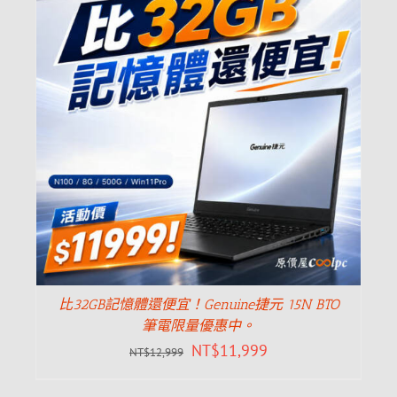
比32GB記憶體還便宜！Genuine捷元 15N BTO
筆電限量優惠中。
NT$
11,999
NT$
12,999