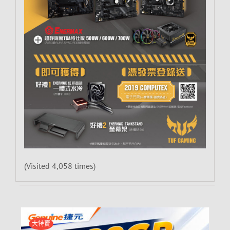
(Visited 4,058 times)
大特賣