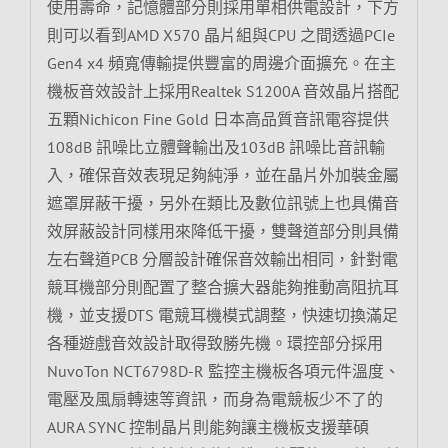
使用壽命，記憶體部分則採用單相供電設計，下方
則可以看到AMD X570 晶片組與CPU 之間透過PCIe
Gen4 x4 頻寬傳輸提供豐富的周邊介面擴充。在主
機板音效設計上採用Realtek S1200A 音效晶片搭配
五顆Nichicon Fine Gold 日本高品質音訊電容提供
108dB 訊噪比立體聲輸出及103dB 訊噪比音訊輸
入，確保音效表現足夠純淨，並在晶片外加裝金屬
遮罩屏蔽干擾，另外在類比及數位訊號上也具備音
效屏蔽設計同樣用來降低干擾，雙聲道部分則具備
左右聲道PCB 分層設計確保音效輸出相同，針對電
競耳機部分則配置了整合擴大器能夠推動高阻抗耳
機，並支援DTS 電競耳機模式調整，快速切換滿足
各種遊戲音效設計取得致勝先機。環控部分採用
NuvoTon NCT6798D-R 監控主機板各項元件溫度、
電壓及風扇轉速等資訊，而身為電競板少不了的
AURA SYNC 控制晶片則能夠讓主機板支援華碩