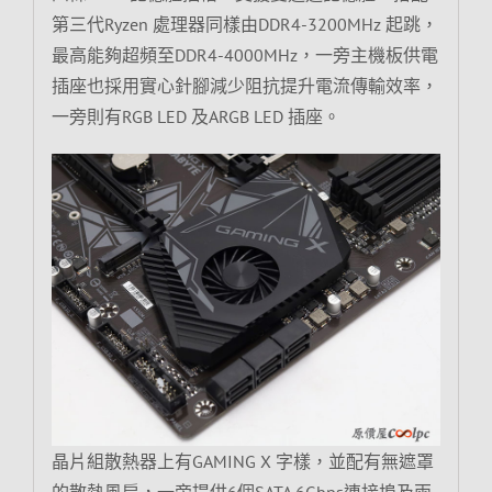
第三代Ryzen 處理器同樣由DDR4-3200MHz 起跳，
最高能夠超頻至DDR4-4000MHz，一旁主機板供電
插座也採用實心針腳減少阻抗提升電流傳輸效率，
一旁則有RGB LED 及ARGB LED 插座。
晶片組散熱器上有GAMING X 字樣，並配有無遮罩