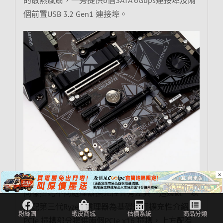
的散熱風扇，一旁提供6個SATA 6Gbps連接埠及兩
個前置USB 3.2 Gen1 連接埠。
×
同樣搭配不同處理器擴充性會有差異，這邊統一以
搭配第三代Ryzen 處理器為基礎進行擴充性介紹，
PCIe 插槽部分提供兩個PCIe x16 插槽，上方配有