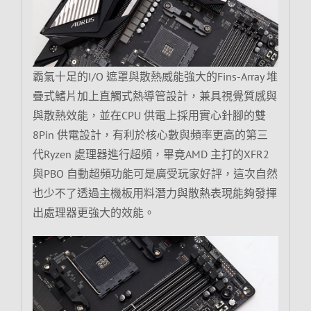
霸氣十足的I/O 遮罩與散熱威能強大的Fins-Array 堆
疊式鰭片加上直觸式熱導管設計，兼具視覺質感與
與散熱效能，並在CPU 供電上採用實心針腳的雙
8Pin 供電設計，有利於核心數與頻率更高的第三
代Ryzen 處理器進行超頻，畢竟AMD 主打的XFR2
與PBO 自動超頻功能可是廣受玩家好評，這次自然
也少不了透過主機板用料潛力與散熱表現能夠發揮
出處理器更強大的效能。