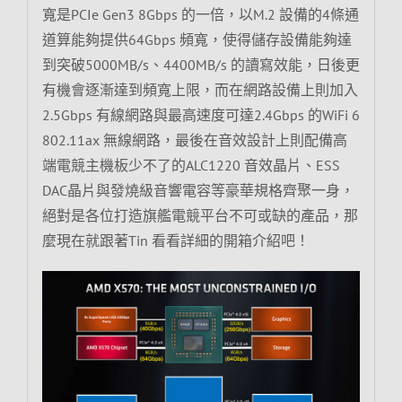
寬是PCIe Gen3 8Gbps 的一倍，以M.2 設備的4條通
道算能夠提供64Gbps 頻寬，使得儲存設備能夠達
到突破5000MB/s、4400MB/s 的讀寫效能，日後更
有機會逐漸達到頻寬上限，而在網路設備上則加入
2.5Gbps 有線網路與最高速度可達2.4Gbps 的WiFi 6
802.11ax 無線網路，最後在音效設計上則配備高
端電競主機板少不了的ALC1220 音效晶片、ESS
DAC晶片與發燒級音響電容等豪華規格齊聚一身，
絕對是各位打造旗艦電競平台不可或缺的產品，那
麼現在就跟著Tin 看看詳細的開箱介紹吧！