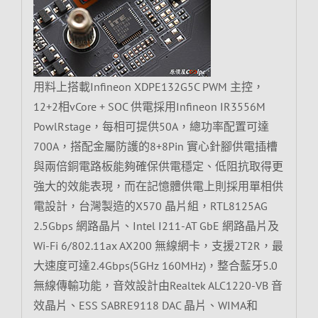
用料上搭載Infineon XDPE132G5C PWM 主控，
12+2相vCore + SOC 供電採用Infineon IR3556M
PowlRstage，每相可提供50A，總功率配置可達
700A，搭配金屬防護的8+8Pin 實心針腳供電插槽
與兩倍銅電路板能夠確保供電穩定、低阻抗取得更
強大的效能表現，而在記憶體供電上則採用單相供
電設計，台灣製造的X570 晶片組，RTL8125AG
2.5Gbps 網路晶片、Intel I211-AT GbE 網路晶片及
Wi-Fi 6/802.11ax AX200 無線網卡，支援2T2R，最
大速度可達2.4Gbps(5GHz 160MHz)，整合藍牙5.0
無線傳輸功能，音效設計由Realtek ALC1220-VB 音
效晶片、ESS SABRE9118 DAC 晶片、WIMA和