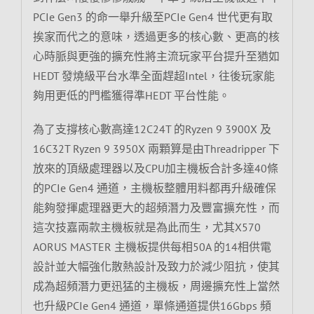
PCIe Gen3 的命一舉升級至PCIe Gen4 世代更有取
挨家而代之的意味，透過更多的核心數、更高的核
心時脈與更強的擴充性將主流玩家平台提升至猶如
HEDT 發燒級平台水準全面趕超Intel，往後玩家能
夠用更低的門檻獲得準HEDT 平台性能。
為了支撐核心數高達12C24T 的Ryzen 9 3900X 及
16C32T Ryzen 9 3950X 兩顆算是由Threadripper 下
放來的頂級處理器以及CPU加主機板合計多達40條
的PCIe Gen4 通道，主機板整體用料都再升級確保
能夠發揮處理器更大的超頻潛力及豐富擴充性，而
這次技嘉兩款主機板就是為此而生，尤其X570
AORUS MASTER 主機板提供每相50A 的14相供電
設計並大幅強化散熱設計及致力於減少阻抗，使其
成為超頻潛力更迅猛的主機板，周邊擴充性上當然
也升級PCIe Gen4 通道，單條通道提供16Gbps 頻