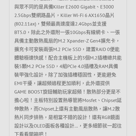
與眾不同的是具備Killer E2600 Gigabit、E3000
2.5Gbps雙網路晶片，Killer Wi-Fi 6 AX1650晶片
(802.11ax)，雙頻最高速度達2.4Gbps並支援
BT5.0，除此之外還附一張10Gbps有線網卡、一張
具備主動散熱風扇的M.2 Xpander-Z Gen4擴充卡，
擴充卡可安裝兩張M.2 PCIe SSD，建置RAID 0便能
體驗極速快感！配合主機板上的3個M.2插槽總共能
裝5顆M.2 PCIe SSD，4組PCIe 4.0插槽及RAM具備
裝甲強化設計，除了加強插槽穩固性，更能避免
EMI干擾，讓超頻過程更加順利，此外還提供
GAME BOOST旋鈕輔助玩家超頻！散熱部分更是不
擔心啦！主板特別設置熱導管將Mosfet、Chipset延
伸散熱，而Chipset上還有主動風扇散熱，讓M.2散
熱片同步排熱，是相當不錯的設計！還有RGB鏡面
設計以及OLED面板各種設計…，更多細節就一起往
下看看開箱吧！