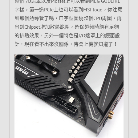
整個I/O遮罩以及Mosfet上可以看到MEG GODLIKE
字樣，第一道PCIe上也可以看到MSI logo，你注意
到那個熱導管了嗎，ㄇ字型圍繞整個CPU周圍，再
串到Chipset增加散熱範圍，確保超頻時能有足夠
的排熱效果，另外一個特色是I/O遮罩上的鏡面設
計，現在看不出來沒關係，待會上機就知道了！