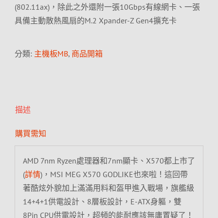
(802.11ax)，除此之外還附一張10Gbps有線網卡、一張
具備主動散熱風扇的M.2 Xpander-Z Gen4擴充卡
分類:
主機板MB
,
商品開箱
描述
購買需知
AMD 7nm Ryzen處理器和7nm顯卡、X570都上市了
(
詳情
)，MSI MEG X570 GODLIKE也來啦！這回帶
著酷炫外貌加上滿滿用料和盔甲進入戰場，旗艦級
14+4+1供電設計、8層板設計，E-ATX身軀，雙
8Pin CPU供電設計，超頻的能耐應該無庸置疑了！