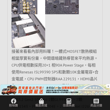
接著來看看內部用料囉！一體式MOSFET散熱模組
相當厚實有份量，中間還暗藏熱導管來平均熱源。
CPU供電相數採用20+1 相90A Power Stage，每相
使用Renesas ISL99390 SPS和數顆10K金屬電容+合
金電感，CPU PWM控制器RAA 229131，HDMI晶片
為IT66318FN、Thuderbolt 4 晶片 Intel JHL8540、
×
USB Type-C/USB PD控制器TPS65994AD和RA14B，
USB3.2 Gen2 10Gbps 2顆GL9950VE、2顆
ASM1543、PI3EQX1004E，2.5GbE Intel i226-V