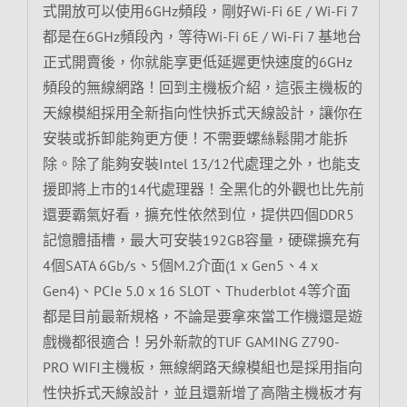
式開放可以使用6GHz頻段，剛好Wi-Fi 6E / Wi-Fi 7
都是在6GHz頻段內，等待Wi-Fi 6E / Wi-Fi 7 基地台
正式開賣後，你就能享更低延遲更快速度的6GHz
頻段的無線網路！回到主機板介紹，這張主機板的
天線模組採用全新指向性快拆式天線設計，讓你在
安裝或拆卸能夠更方便！不需要螺絲鬆開才能拆
除。除了能夠安裝Intel 13/12代處理之外，也能支
援即將上市的14代處理器！全黑化的外觀也比先前
還要霸氣好看，擴充性依然到位，提供四個DDR5
記憶體插槽，最大可安裝192GB容量，硬碟擴充有
4個SATA 6Gb/s、5個M.2介面(1 x Gen5、4 x
Gen4)、PCIe 5.0 x 16 SLOT、Thuderblot 4等介面
都是目前最新規格，不論是要拿來當工作機還是遊
戲機都很適合！另外新款的TUF GAMING Z790-
PRO WIFI主機板，無線網路天線模組也是採用指向
性快拆式天線設計，並且還新增了高階主機板才有