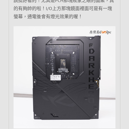
說挺好看的！尤其是PCH那塊敗家之眼的圖案，真
的有夠帥的啦！I/O上方那塊鏡面裡面可是有一塊
螢幕，通電後會有燈光效果的喔！