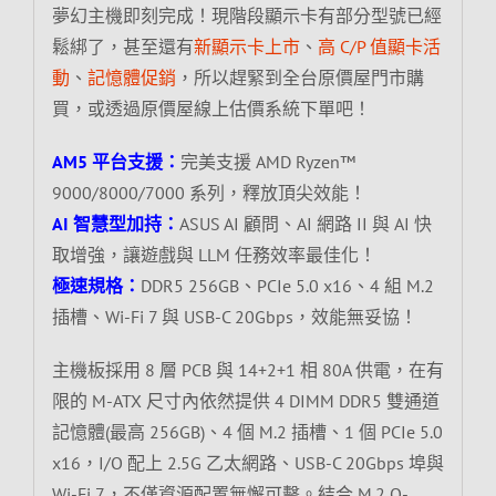
夢幻主機即刻完成！現階段顯示卡有部分型號已經
鬆綁了，甚至還有
新顯示卡上市
、
高 C/P 值顯卡活
動
、
記憶體促銷
，所以趕緊到全台原價屋門市購
買，或透過原價屋線上估價系統下單吧！
AM5 平台支援：
完美支援 AMD Ryzen™
9000/8000/7000 系列，釋放頂尖效能！
AI 智慧型加持：
ASUS AI 顧問、AI 網路 II 與 AI 快
取增強，讓遊戲與 LLM 任務效率最佳化！
極速規格：
DDR5 256GB、PCIe 5.0 x16、4 組 M.2
插槽、Wi-Fi 7 與 USB-C 20Gbps，效能無妥協！
主機板採用 8 層 PCB 與 14+2+1 相 80A 供電，在有
限的 M-ATX 尺寸內依然提供 4 DIMM DDR5 雙通道
記憶體(最高 256GB)、4 個 M.2 插槽、1 個 PCIe 5.0
x16，I/O 配上 2.5G 乙太網路、USB-C 20Gbps 埠與
Wi-Fi 7，不僅資源配置無懈可擊。結合 M.2 Q-