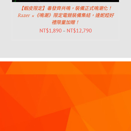
【蝦皮限定】毒發齊共鳴，裝備正式鳴潮化！
Razer ×《鳴潮》限定電競裝備集結，達妮婭好
禮限量加贈！
NT$
1,890
NT$
12,790
–