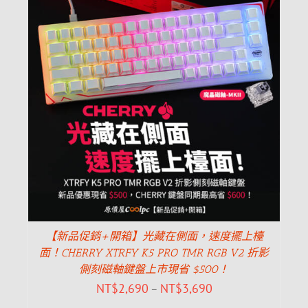
【新品促銷+開箱】光藏在側面，速度擺上檯
面！CHERRY XTRFY K5 PRO TMR RGB V2 折影
側刻磁軸鍵盤上市現省 $500！
NT$
2,690
NT$
3,690
–