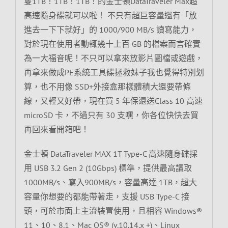
隻1TB！1TB！1TB！的金士頓DataTraveler Max超
高速隨身碟就可以啦！ 不只有超巨容量還有「放
進去一下下就好」的 1000/900 MB/s 讀寫能力，
對於現在使用者動輒幾十上百 GB 的檔案而言確實
為一大福音呢！不只可以拿來放影片圖檔或遊戲，
再拿來做成PE系統工具碟拯救妹子我也覺得特別划
算，也不用像 SSD+外接盒那樣體積大還要帶條
線，又輕又好帶，現在買 5 年保還送Class 10 高速
microSD 卡，不過只有 30 支嘿，你各位快快去買
再回來看開箱吧！
金士頓 DataTraveler MAX 1T Type-C 高速隨身碟採
用 USB 3.2 Gen 2 (10Gbps) 標準，提供最高讀取
1000MB/s、寫入900MB/s，容量高達 1TB，超大
容量你想要的都能帶著走，支援 USB Type-C 接
頭，可於市面上主流裝置使用，且相容 Windows®
11、10、8.1、Mac OS® (v.10.14.x +)、Linux