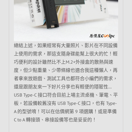
總結上述，如果經常有大量照片、影片在不同設備
上使用的需求，那這支隨身碟能幫上很大的忙！輕
巧便利的設計雖然比不上M.2+外接盒的散熱與速
度，但少點重量、少帶條線也適合我這種懶人，再
者拿來放遊戲、測試工具也都符合小編們的需求，
還是跟朋友來一下好片分享也有輕便的隱匿性…
USB Type-C 接口符合目前上場主流桌機、筆電、平
板，若設備較舊沒有 USB Type-C 接口，也有 Type-
A 的型號唷！可以在估價網第 9 項選購！或是準備
C to A 轉接頭、串接設備等也是妥妥的！