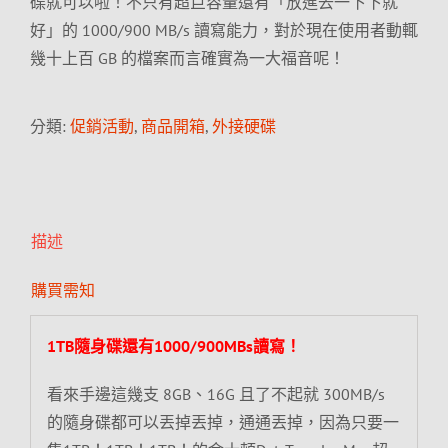
碟就可以啦！不只有超巨容量還有「放進去一下下就
好」的 1000/900 MB/s 讀寫能力，對於現在使用者動輒
幾十上百 GB 的檔案而言確實為一大福音呢！
分類:
促銷活動
,
商品開箱
,
外接硬碟
描述
購買需知
1TB隨身碟還有1000/900MBs讀寫！
看來手邊這幾支 8GB、16G 且了不起就 300MB/s
的隨身碟都可以丟掉丟掉，通通丟掉，因為只要一