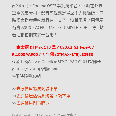
(v.2.6.x +)、Chrome OS™ 等系統平台，平時在外靠
筆電蒐集素材，影音剪輯還是得靠主力機編碼，這
時候大檔案傳輸就靠這一支了！沒筆電嗎？原價屋
有賣 ASUS、ACER、MSI、GIGABYTE、DELL 等…趁
著活動檔期來挑一台吧！
．金士頓 DT Max 1TB 黑 / USB3.2 G2 Type-C /
R:1000 W:900 / 五年保 (DTMAX/1TB), $2950
↪金士頓Canvas Go MicroSDXC 128G C10 U3/轉卡
(SDCG3/128GB) 現賺$388
↪限時限量30組
>>
去原價屋蝦皮商城下單
>>
去原價屋估價系統第 9 項下單
>>
去原價屋門市購買
DataTraveler MAX Type-C 產品規格：