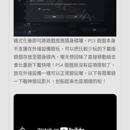
格式化後即可將遊戲放進隨身碟囉，PS5 遊戲本身
不支援在外接設備遊玩，可以把比較少玩的下載版
遊戲存放至隨身碟內，哪天想回味了直接移動過去
會比重新下載快唷！PS4 遊戲就沒有這項限制了，
放在外接設備一樣可以正常遊玩喔，以下有簡單錄
一下戰神遊玩影片，划船起來也是順順的啦！