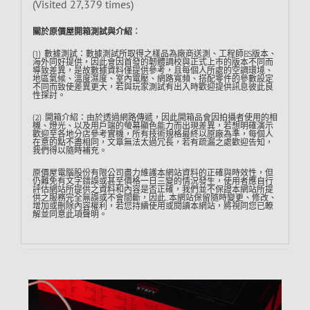
(Visited 27,379 times)
關於原價屋開箱測試與介紹︰
(1) 數據測試：數據測試所取得之樣品為廠商送測、工程師ES版本、
海外同好提供，因此會因首發的韌體調校與正式上市的版本不同而
導致差異，是故數據資料僅提供參考，且每個人所處的空調環境、
地區氣候、溫度濕度、室內電壓、網路寬頻、搭配零件的參數設定
不同而致使差異更大，若與玩家測試有出入時歡迎提供訊息彼此良
性探討。
(2) 開箱介紹：由於透過網路傳遞，因此開箱品會因拍攝者使用的相
機、燈光、以及用戶端的螢幕顯色能力而出現差異，若想明確演示
歡迎至各地分店參考實機，所有技術規格最終以原廠為準，每個人
在意的點不盡相同，文章無法太過冗長，若有疏漏之處歡迎告知，
我們得以隨時補充。
原價屋電腦股份有限公司盡力維護本網站資料的正確與時效性，但
仍難免有文字錯誤或甚至價格一日三變的情況發生，使用者應自行
評估網站所提供之資料和內容是否正確，我們並不保證本網站所提
供之服務完全無誤或不會間斷，因此…本網站保留隨時變更、修改、
增加或刪除內容權利，若您持續使用或閱讀本網站，將視同您已瞭
解並同意此項聲明。