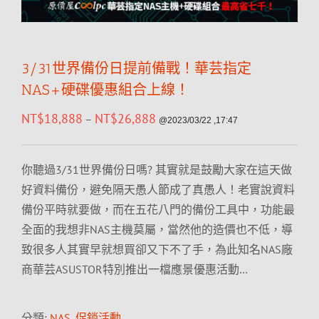
3/31世界備份日提前備戰！華芸指定
NAS+硬碟優惠組合上線！
NT$
18,888
NT$
26,888
–
@2023/03/22 ,17:47
你聽過3/31世界備份日嗎? 其實就是鼓勵大家在這天做
好資料備份，避免隔天愚人節成了真愚人！老實說資料
備份平時就要做，而在五花八門的備份工具中，功能最
全面的我想非NAS主機莫屬，當然他的造價也不低，導
致很多人其實早就想買卻又下不了手，為此知名NAS廠
商華芸ASUSTOR特別推出一檔應景優惠活動…
分類:
NAS
,
促銷活動