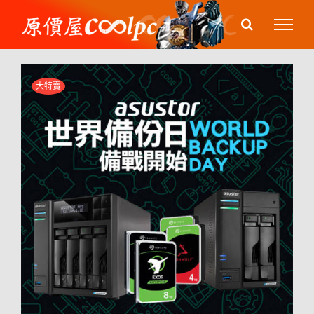
Skip
to
content
大特賣