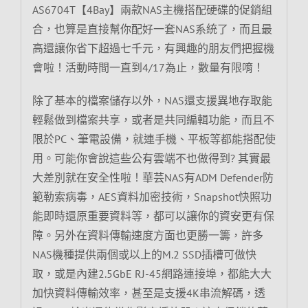
AS6704T【4Bay】兩款NAS主機搭配硬碟的促銷組
合，也算是直接幫你配好一套NAS系統了，而且最
高還讓你省下超過七千元，有興趣的朋友們把握機
會啦！活動時間一直到4/17為止，數量有限唷！
除了基本的檔案儲存以外，NAS還支援異地存取能
輕鬆做到檔案共享，或者是共同編輯功能，而且不
限於PC、筆電設備，就連手機、平板等都能搭配使
用。可能你會說這些公有雲端不也做得到? 其實最
大差別就在安全性啦！華芸NAS有ADM Defender防
範勒索病毒，AES資料加密技術，Snapshot快照功
能即時還原重要資料等，都可以讓你的資安更有保
障。另外在資料傳輸速度方面也更勝一籌，許多
NAS機種提供兩個或以上的M.2 SSD插槽可做快
取，或是內建2.5GbE RJ-45網路連接埠，都能大大
加快資料傳輸效率，甚至是支援4K串流解碼，透