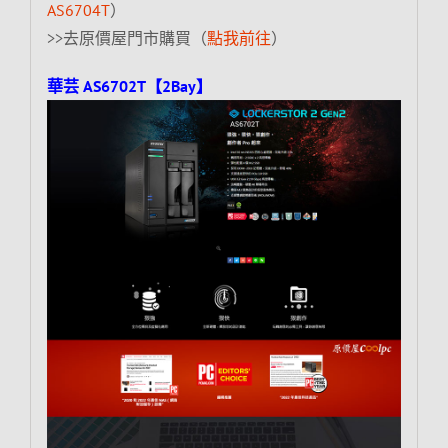
AS6704T
）
>>去原價屋門市購買（
點我前往
）
華芸 AS6702T【2Bay】