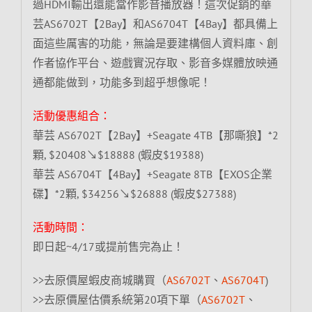
過HDMI輸出還能當作影音播放器！這次促銷的華
芸AS6702T【2Bay】和AS6704T【4Bay】都具備上
面這些厲害的功能，無論是要建構個人資料庫、創
作者協作平台、遊戲實況存取、影音多媒體放映通
通都能做到，功能多到超乎想像呢！
活動優惠組合：
華芸 AS6702T【2Bay】+Seagate 4TB【那嘶狼】*2
顆, $20408↘$18888 (蝦皮$19388)
華芸 AS6704T【4Bay】+Seagate 8TB【EXOS企業
碟】*2顆, $34256↘$26888 (蝦皮$27388)
活動時間：
即日起~4/17或提前售完為止！
>>去原價屋蝦皮商城購買（
AS6702T
、
AS6704T
)
>>去原價屋估價系統第20項下單（
AS6702T
、