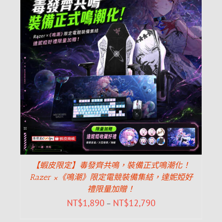
【蝦皮限定】毒發齊共鳴，裝備正式鳴潮化！
Razer ×《鳴潮》限定電競裝備集結，達妮婭好
禮限量加贈！
NT$
1,890
NT$
12,790
–