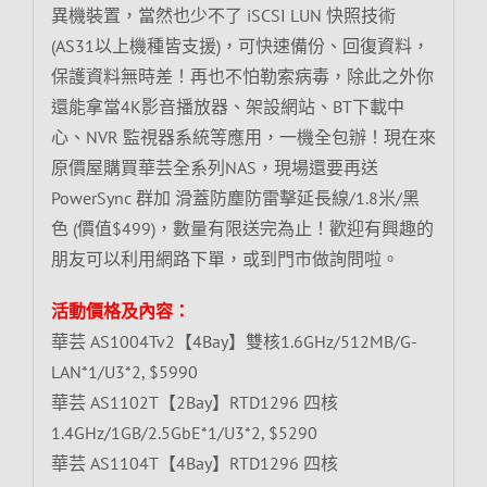
異機裝置，當然也少不了 iSCSI LUN 快照技術
(AS31以上機種皆支援)，可快速備份、回復資料，
保護資料無時差！再也不怕勒索病毒，除此之外你
還能拿當4K影音播放器、架設網站、BT下載中
心、NVR 監視器系統等應用，一機全包辦！現在來
原價屋購買華芸全系列NAS，現場還要再送
PowerSync 群加 滑蓋防塵防雷擊延長線/1.8米/黑
色 (價值$499)，數量有限送完為止！歡迎有興趣的
朋友可以利用網路下單，或到門市做詢問啦。
活動價格及內容：
華芸 AS1004Tv2【4Bay】雙核1.6GHz/512MB/G-
LAN*1/U3*2, $5990
華芸 AS1102T【2Bay】RTD1296 四核
1.4GHz/1GB/2.5GbE*1/U3*2, $5290
華芸 AS1104T【4Bay】RTD1296 四核