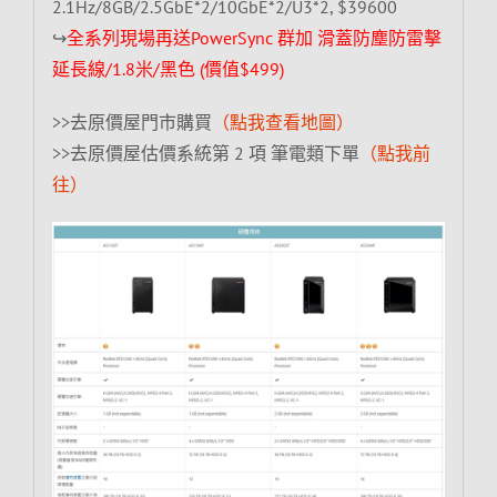
2.1Hz/8GB/2.5GbE*2/10GbE*2/U3*2, $39600
↪
全系列現場再送PowerSync 群加 滑蓋防塵防雷擊
延長線/1.8米/黑色 (價值$499)
>>去原價屋門市購買
（點我查看地圖）
>>去原價屋估價系統第 2 項 筆電類下單
（點我前
往）