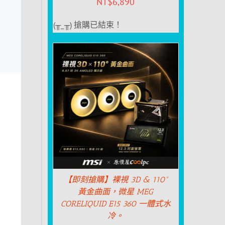
NT$
6,890
(╥_╥) 搶購已結束！
【即刻搶購】裸視 3D & 110°
黃金曲面，微星 MEG
CORELIQUID E15 360 一體式水
冷。