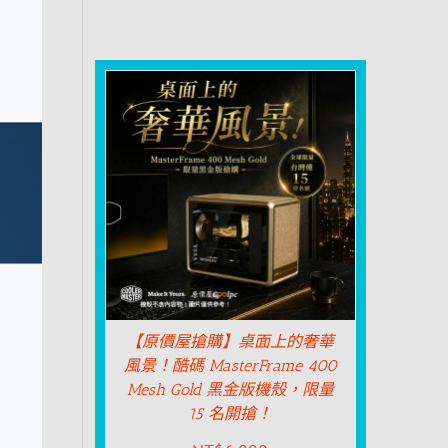
【原價屋搶購】桌面上的奢華
風景！酷碼 MasterFrame 400
Mesh Gold 黑金版機殼，限量
15 名開搶！