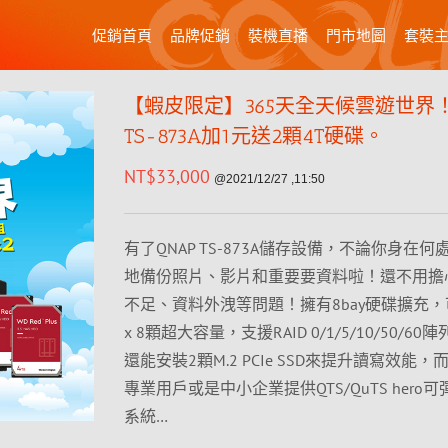
促銷首頁
品牌促銷
裝機直播
門市地圖
套裝
【蝦皮限定】365天全天候雲遊世界！
TS-873A加1元送2顆4T硬碟。
NT$
33,000
@2021/12/27 ,11:50
有了QNAP TS-873A儲存設備，不論你身在
地備份照片、影片和重要要資料啦！還不用擔
不足、資料外洩等問題！擁有8bay硬碟擴充，可
x 8顆超大容量，支援RAID 0/1/5/10/50/6
還能安裝2顆M.2 PCIe SSD來提升讀寫效能
專業用戶或是中小企業提供QTS/QuTS hero
系統…