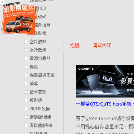
×
硬碟HDD
外接硬碟
硬碟外接盒
散熱裝置
空冷散熱
購買需知
描述
水冷散熱
電源供應器
機殼
機殼周邊風扇
螢幕
螢幕支架
投影機
一機雙QTS/QuTS hero系
VR/MR設備
鍵盤|鍵鼠組
有了QNAP TS-873
滑鼠|墊|搖桿
不用擔心儲存容量不足、資料
鼠墊|背包