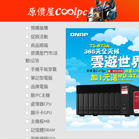
Skip
to
content
預購搶購
促銷活動
商品開箱
原價屋門市|活
動|公告
手機平板穿戴
筆記型電腦
品牌電腦
酷!PC主機
處理器CPU
顯示卡GPU
主機板MB
記憶體DRAM
固態硬碟SSD