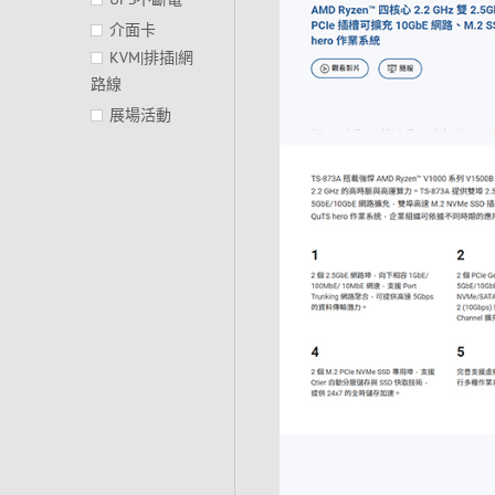
介面卡
KVM|排插|網
路線
展場活動