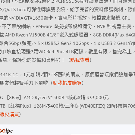
0/60陣列技術，你還能安裝2顆M.2 PCIe SSD來提升讀寫效能，而且還
/QuTS hero可彈性轉換雙系統，給予完善的資料保護機制，除
的NVIDIA GTX1650顯卡，實現影片播放、轉檔或虛擬機 GPU
當然也少不了架設網站、VMware 虛擬機架設和備份、NVR 監視器主機
Ryzen V1500B 4C/8T嵌入式處理器、8GB DDR4(Max 64G
5Gbps頻寬)、3 x USB3.2 Gen2 10Gbps、1 x USB3.2 Gen
塊直接現賺2顆WD Red Plus 4TB硬碟，數量有限，售完為止
電系統，保護你的設備和資料啦！（
點我查看
）
S-431K-1G，1元加購2顆2TB硬碟的朋友，原價屋替玩家們追加爭
的朋友們趕緊手刀下單啦（
點我蝦皮購買
）
-8G 【8Bay】AMD Ryzen V1500B 4核心8緒 $33,000元
紅標Plus】128M/5400轉/三年保(WD40EFZX) 2顆($市價706
蝦皮購買
）