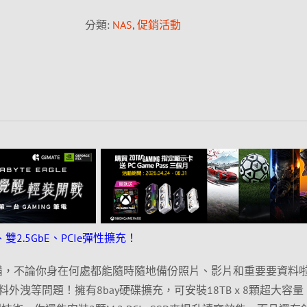
分類:
NAS
,
促銷活動
統、雙2.5GbE、PCIe彈性擴充！
A儲存設備，不論你身在何處都能隨時隨地備份照片、影片和重要要資料
外洩等問題！擁有8bay硬碟擴充，可安裝18TB x 8顆超大容量