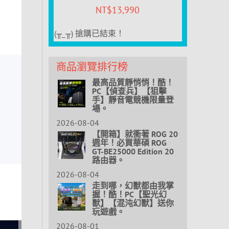
NT$
13,990
(╥_╥) 搶購已結束！
商品瀏覽排行榜
最高品質靜悄悄！酷！
PC【偵查兵】【狙擊
手】靜音電競機限量登
場。
2026-08-04
【開箱】就衝著 ROG 20
週年！必買華碩 ROG
GT-BE25000 Edition 20
路由器。
2026-08-04
走到哪，幻獸都由我掌
握！酷！PC【聖光幻
獸】【混沌幻獸】送你
玩遊戲。
2026-08-01