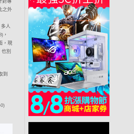
有針對專
此之外
、多人
B)，
1介面，現
，也別
取到
0)