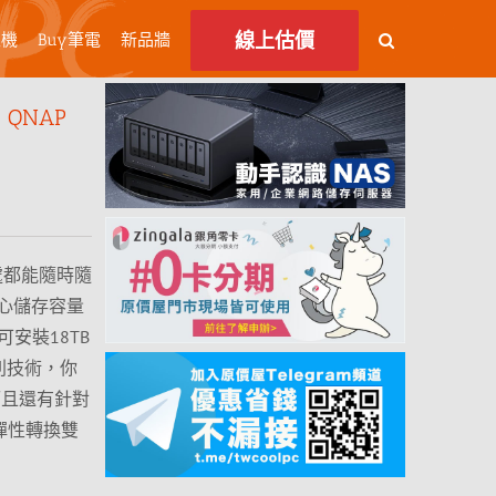
線上估價
主機
Buy筆電
新品牆
QNAP
何處都能隨時隨
心儲存容量
安裝18TB
0陣列技術，你
，而且還有針對
可彈性轉換雙