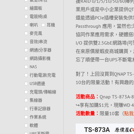
援RAID 0/1/5/10/5
繪圖板
業用戶或是中小企業提供QTS
電競椅|桌
還能透過PCIe插槽安裝免供電
喇叭
耳機
Passthrough 應用，
麥克風
協同作業應用需求，硬體搭載 AMD 
音效|串流
I/O 提供雙2.5GbE網路埠(可聚合
網通|分享器
在來原價屋蝦皮商城購買，加1
網路攝影機
忘了順便帶一台UPS不斷
NAS
對了！上回沒買到QNAP T
行動電源|充電
10台的限量活動！有興趣
USB週邊
充電頭/傳輸線
活動商品：
Qnap TS-873A
集線器
↪享有加購$1元，現賺WD 4TB【
行車記錄器
活動數量：
限量10套（
點我
作業系統
軟體
UPS不斷電