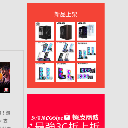
新品上架
啦！還
，支