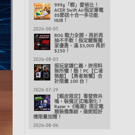
999g「輕」愛爸比！
ACER Swift Air指定筆電
88節送十合一多功能
HUB！
2026-08-05
ROG 戰力全開，再折再
抽不手軟！指定鍵盤獨
家優惠、滿 $3,000 再折
$250！
2026-08-03
挺玩家講仁義，拚用料
無所懼！酷！PC【仁者
無敵】【勇者無懼】合
計限量 100 台！
2026-07-29
【蝦皮限定】毒發齊共
鳴，裝備正式鳴潮化！
Razer ×《鳴潮》限定電
競裝備集結，達妮婭好
禮限量加贈！
2026-08-06