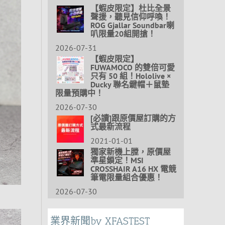
【蝦皮限定】杜比全景
聲援，聽見信仰呼喚！
ROG Gjallar Soundbar喇
叭限量20組開搶！
2026-07-31
【蝦皮限定】
FUWAMOCO 的雙倍可愛
只有 50 組！Hololive ×
Ducky 聯名鍵帽＋鼠墊
限量預購中！
2026-07-30
[必讀]跟原價屋訂購的方
式最新流程
2021-01-01
獨家新機上膛，原價屋
準星鎖定！MSI
CROSSHAIR A16 HX 電競
筆電限量組合優惠！
2026-07-30
業界新聞by XFASTEST