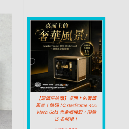
【原價屋搶購】桌面上的奢華
風景！酷碼 MasterFrame 400
Mesh Gold 黑金版機殼，限量
15 名開搶！