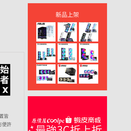
新品上架
置皆
方便許