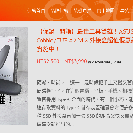
促銷首頁
品牌促銷
裝機直播
門市地圖
套裝
【促銷+開箱】最佳工具雙雄！ASU
Cobble/TUF A2 M.2 外接盒超值
實施中！
NT$
2,500
NT$
3,990
–
@2025/03/04 ,12:04
硬派、時尚，二選一！是時候把手上又慢又舊
硬碟換掉了，在這個電腦、平板、手機、相機
置皆採用 Type-C 介面的時代，有一個小巧、
速存取資料的 Type-C 儲存裝置確實會方便許
種 SSD 外接盒再加一張 SSD 的組合又快又
碩這次新推出的…