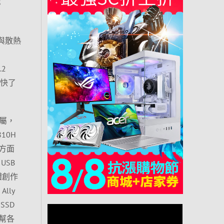
S
護與散熱
.2
比快了
金屬，
10H
方面
USB
媒體創作
lly
SD
幫各