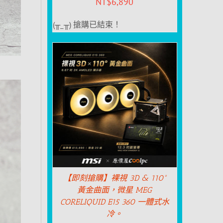
NT$
6,890
(╥_╥) 搶購已結束！
【即刻搶購】裸視 3D & 110°
黃金曲面，微星 MEG
CORELIQUID E15 360 一體式水
冷。