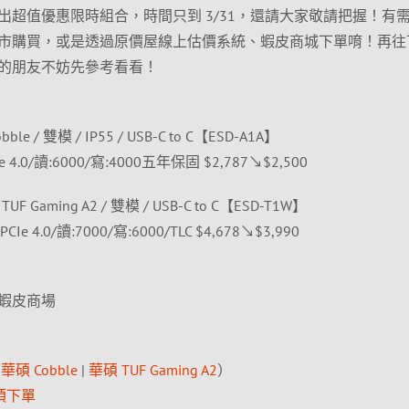
推出超值優惠限時組合，時間只到 3/31，還請大家敬請把握！有
市購買，或是透過原價屋線上估價系統、蝦皮商城下單唷！再往
的朋友不妨先參考看看！
le / 雙模 / IP55 / USB-C to C【ESD-A1A】
Ie 4.0/讀:6000/寫:4000五年保固 $2,787↘$2,500
F Gaming A2 / 雙模 / USB-C to C【ESD-T1W】
CIe 4.0/讀:7000/寫:6000/TLC $4,678↘$3,990
蝦皮商場
（
華碩 Cobble
|
華碩 TUF Gaming A2
）
項下單