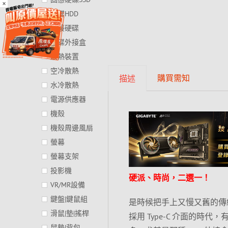
×
硬碟HDD
外接硬碟
硬碟外接盒
散熱裝置
空冷散熱
購買需知
描述
水冷散熱
電源供應器
機殼
機殼周邊風扇
螢幕
螢幕支架
投影機
硬派、時尚，二選一！
VR/MR設備
鍵盤|鍵鼠組
是時候把手上又慢又舊的傳
滑鼠|墊|搖桿
採用 Type-C 介面的時
鼠墊|背包