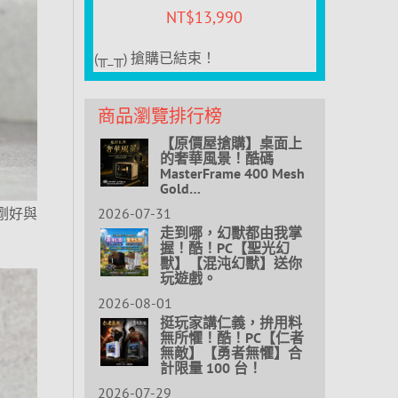
NT$
13,990
(╥_╥) 搶購已結束！
商品瀏覽排行榜
【原價屋搶購】桌面上
的奢華風景！酷碼
MasterFrame 400 Mesh
Gold…
2026-07-31
也剛好與
走到哪，幻獸都由我掌
握！酷！PC【聖光幻
獸】【混沌幻獸】送你
玩遊戲。
2026-08-01
挺玩家講仁義，拚用料
無所懼！酷！PC【仁者
無敵】【勇者無懼】合
計限量 100 台！
2026-07-29