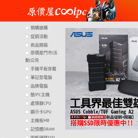
Skip
to
content
預購搶購
促銷活動
商品開箱
原價屋門市|活
動|公告
手機平板穿戴
筆記型電腦
品牌電腦
酷!PC主機
處理器CPU
顯示卡GPU
主機板MB
記憶體DRAM
固態硬碟SSD