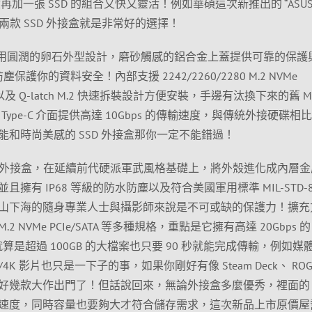
盒再加一張 SSD 的組合又快又靈活！例如華碩這次新推出的 “ASU
ng A2” 兩款 SSD 外接盒就是非常好的選擇！
D 外接盒採用圓潤的卵石外型設計，磨砂觸感的鋁合金上蓋提供可靠的保
塵保護你的資料安全！內部支援 2242/2260/2280 M.2 NVMe
D，以及 Q-latch M.2 快速拆裝設計方便安裝，手邊有汰換下來的舊 M
2 Type-C 介面提供高達 10Gbps 的傳輸速度，與傳統外接硬碟相
和時尚美感的 SSD 外接盒那你一定不能錯過！
A2 SSD 外接盒，在延續前代硬派軍武風格基礎上，將外殼進化成內層
有 IP68 等級的防水防塵以及符合美國軍用標準 MIL-STD-8
山下海的隨身專業人士與攝影師來說是不可或缺的保護力！擴充
 M.2 NVMe PCIe/SATA 等多種規格，重點是它擁有高達 20Gbps 的 
-C 介面！就算是超過 100GB 的大檔案也只要 90 秒就能完成傳輸，例如
4K 影片也只是一下子的事，如果你剛好有像 Steam Deck、 ROG A
好幾款大作出門了！但話說回來，無論外接盒多麼優秀，裡面的 S
速度，同時容量也要夠大才符合儲存需求，這次新品上市原價屋