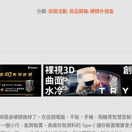
分類:
促銷活動
,
商品開箱
,
硬碟外接盒
統隨身硬碟換掉了，在這個電腦、平板、手機、相機等智慧型裝
代，有一個小巧、能跨裝置、高速存取資料的 Type-C 儲存裝置確實會