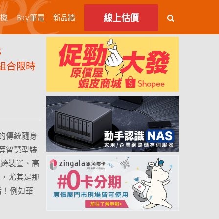
線上估價
主機
Buy筆電
新品牆
S
優惠組合限時
的傳統隨身
等智慧型裝
能跨裝置、高
多，尤其是那
靈活！例如華