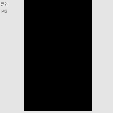
需要的
下還