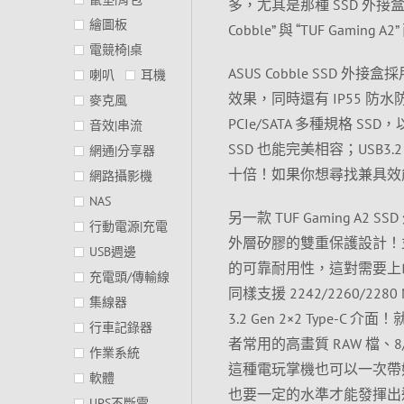
多，尤其是那種 SSD 外接
繪圖板
Cobble” 與 “TUF Gami
電競椅|桌
ASUS Cobble SS
喇叭
耳機
效果，同時還有 IP55 防水防
麥克風
PCIe/SATA 多種規格 SS
音效|串流
SSD 也能完美相容；USB3.
網通|分享器
十倍！如果你想尋找兼具效能
網路攝影機
NAS
另一款 TUF Gaming 
行動電源|充電
外層矽膠的雙重保護設計！並且擁
USB週邊
的可靠耐用性，這對需要上
充電頭/傳輸線
同樣支援 2242/2260/2280
集線器
3.2 Gen 2×2 Type
行車記錄器
者常用的高畫質 RAW 檔、8/
作業系統
這種電玩掌機也可以一次帶
軟體
也要一定的水準才能發揮出
UPS不斷電